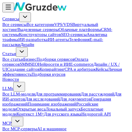
Сервисы
Все сервисы
Все категории
VPS/VDS
Виртуальный
хостинг
Выделенные серверы
Облачные платформы
CRM-
системы
Конструкторы сайтов
SEO-сервисы
Аналитика
трафика
ИИ-разработка
ИИ-агенты
Телефония
E-mail-
рассылки
Дизайн
Статьи
Все статьи
Бизнес
Подборки сервисов
Оплата
сервисов
SMM
SEO
Нейросети и ИИ
E-commerce
Дизайн / UX /
UI
Создание сайтов
Копирайтинг
CPA и арбитраж
Кейсы
Личная
эффективность
Подборки курсов
Новости
LLMs
Все LLM-модели
Для программирования
Для рассуждений
Для
ИИ-агентов
Для исследований
Для документов
Генерация
изображений
Понимание изображений
Российские
модели
Открытые веса
Локальный запуск
Бесплатные
модели
Контекст 1M+
Для русского языка
Недорогой API
MCP
Все MCP-серверы
AI и машинное