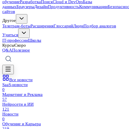
обучение
Разработка
Поиск
Cloud и DevOps
Базы
данных
Браузеры
Дизайн
Продуктивность
Коммуникации
Безопасно
сайтов
Другое
Телеграм-боты
Расширения
Глоссарий
Люди
Подбор аналогов
Учиться
IT-профессии
Школы
Курсы
Скоро
Q&A
Полезное
Все новости
SaaS-новости
0
Маркетинг и Реклама
57
Нейросети и ИИ
121
Новости
0
Обучение и Карьера
219