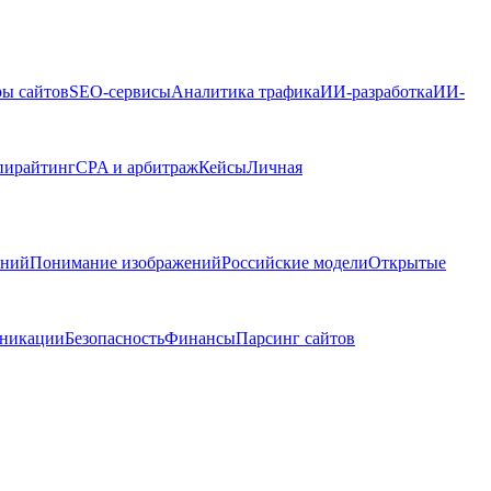
ры сайтов
SEO-сервисы
Аналитика трафика
ИИ-разработка
ИИ-
пирайтинг
CPA и арбитраж
Кейсы
Личная
ений
Понимание изображений
Российские модели
Открытые
никации
Безопасность
Финансы
Парсинг сайтов