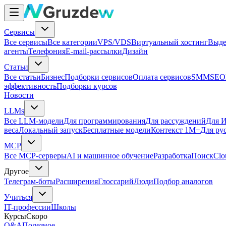
Сервисы
Все сервисы
Все категории
VPS/VDS
Виртуальный хостинг
Выде
агенты
Телефония
E-mail-рассылки
Дизайн
Статьи
Все статьи
Бизнес
Подборки сервисов
Оплата сервисов
SMM
SEO
эффективность
Подборки курсов
Новости
LLMs
Все LLM-модели
Для программирования
Для рассуждений
Для И
веса
Локальный запуск
Бесплатные модели
Контекст 1M+
Для ру
MCP
Все MCP-серверы
AI и машинное обучение
Разработка
Поиск
Clo
Другое
Телеграм-боты
Расширения
Глоссарий
Люди
Подбор аналогов
Учиться
IT-профессии
Школы
Курсы
Скоро
Q&A
Полезное