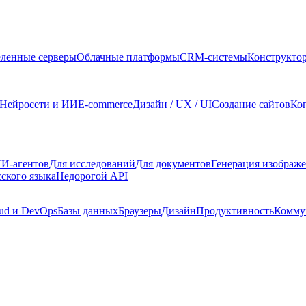
ленные серверы
Облачные платформы
CRM-системы
Конструкто
Нейросети и ИИ
E-commerce
Дизайн / UX / UI
Создание сайтов
Ко
И-агентов
Для исследований
Для документов
Генерация изображ
сского языка
Недорогой API
ud и DevOps
Базы данных
Браузеры
Дизайн
Продуктивность
Комму