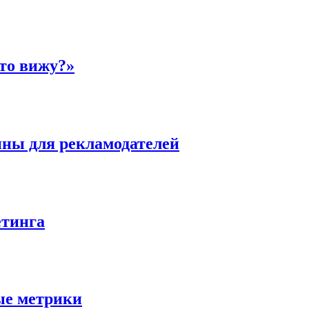
то вижу?»
упны для рекламодателей
етинга
ые метрики