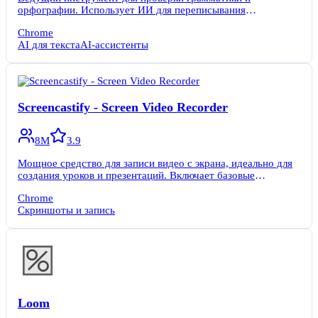
орфографии. Использует ИИ для переписывания
предложений, настройки тона и улучшения стиля текста.
Chrome
AI для текста
AI-ассистенты
Screencastify - Screen Video Recorder
8M
3.9
Мощное средство для записи видео с экрана, идеально для
создания уроков и презентаций. Включает базовые
инструменты для видеомонтажа.
Chrome
Скриншоты и запись
Loom