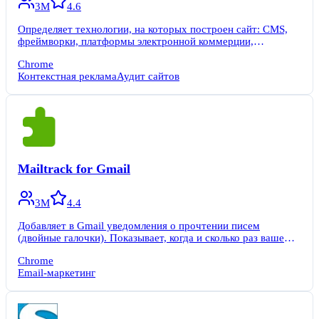
3M
4.6
Определяет технологии, на которых построен сайт: CMS,
фреймворки, платформы электронной коммерции,
JavaScript-библиотеки и многое другое.
Chrome
Контекстная реклама
Аудит сайтов
Mailtrack for Gmail
3M
4.4
Добавляет в Gmail уведомления о прочтении писем
(двойные галочки). Показывает, когда и сколько раз ваше
письмо было открыто.
Chrome
Email-маркетинг