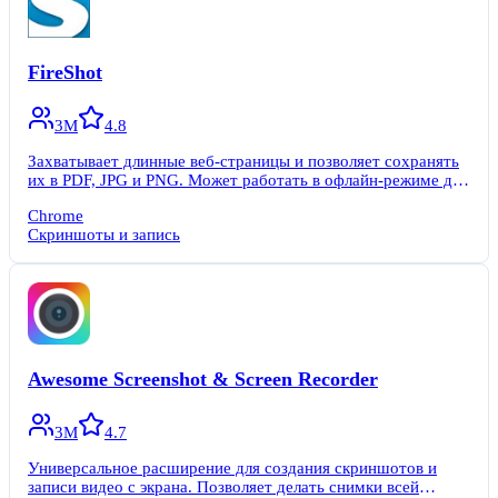
FireShot
3M
4.8
Захватывает длинные веб-страницы и позволяет сохранять
их в PDF, JPG и PNG. Может работать в офлайн-режиме для
большей приватности.
Chrome
Скриншоты и запись
Awesome Screenshot & Screen Recorder
3M
4.7
Универсальное расширение для создания скриншотов и
записи видео с экрана. Позволяет делать снимки всей