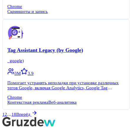
страницы, редактировать их и мгновенно делиться.
Chrome
Скриншоты и запись
Tag Assistant Legacy (by Google)
_google)
3M
3.9
Помогает устранять неполадки при установке различных
тегов Google, включая Google Analytics, Google Tag
Manager и другие.
Chrome
Контекстная реклама
Веб-аналитика
1
2
…
18
Вперёд