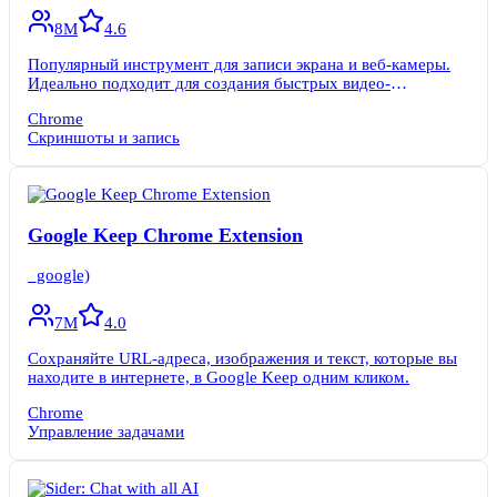
8M
4.6
Популярный инструмент для записи экрана и веб-камеры.
Идеально подходит для создания быстрых видео-
сообщений и инструкций для коллег.
Chrome
Скриншоты и запись
Google Keep Chrome Extension
_google)
7M
4.0
Сохраняйте URL-адреса, изображения и текст, которые вы
находите в интернете, в Google Keep одним кликом.
Chrome
Управление задачами