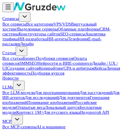
Сервисы
Все сервисы
Все категории
VPS/VDS
Виртуальный
хостинг
Выделенные серверы
Облачные платформы
CRM-
системы
Конструкторы сайтов
SEO-сервисы
Аналитика
трафика
ИИ-разработка
ИИ-агенты
Телефония
E-mail-
рассылки
Дизайн
Статьи
Все статьи
Бизнес
Подборки сервисов
Оплата
сервисов
SMM
SEO
Нейросети и ИИ
E-commerce
Дизайн / UX /
UI
Создание сайтов
Копирайтинг
CPA и арбитраж
Кейсы
Личная
эффективность
Подборки курсов
Новости
LLMs
Все LLM-модели
Для программирования
Для рассуждений
Для
ИИ-агентов
Для исследований
Для документов
Генерация
изображений
Понимание изображений
Российские
модели
Открытые веса
Локальный запуск
Бесплатные
модели
Контекст 1M+
Для русского языка
Недорогой API
MCP
Все MCP-серверы
AI и машинное