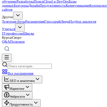
обучение
Разработка
Поиск
Cloud и DevOps
Базы
данных
Браузеры
Дизайн
Продуктивность
Коммуникации
Безопасно
сайтов
Другое
Телеграм-боты
Расширения
Глоссарий
Люди
Подбор аналогов
Учиться
IT-профессии
Школы
Курсы
Скоро
Q&A
Полезное
Все расширения
SEO и аналитика
Маркетинг
Нейросети
Продуктивность