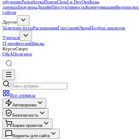
обучение
Разработка
Поиск
Cloud и DevOps
Базы
данных
Браузеры
Дизайн
Продуктивность
Коммуникации
Безопасно
сайтов
Другое
Телеграм-боты
Расширения
Глоссарий
Люди
Подбор аналогов
Учиться
IT-профессии
Школы
Курсы
Скоро
Q&A
Полезное
Все сервисы
Автоворонки
Безопасность
Биржи проектов
Виджеты для сайта