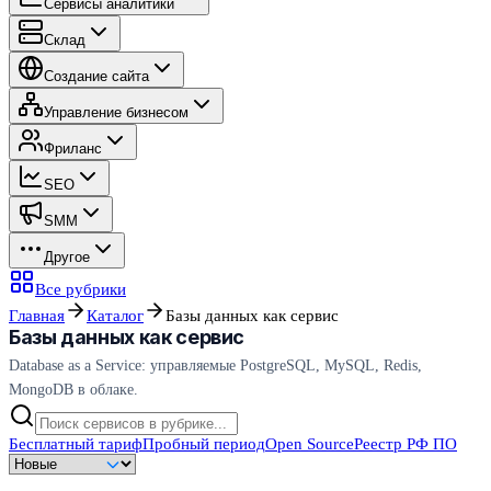
Сервисы аналитики
Склад
Создание сайта
Управление бизнесом
Фриланс
SEO
SMM
Другое
Все рубрики
Главная
Каталог
Базы данных как сервис
Базы данных как сервис
Database as a Service: управляемые PostgreSQL, MySQL, Redis,
MongoDB в облаке.
Бесплатный тариф
Пробный период
Open Source
Реестр РФ ПО