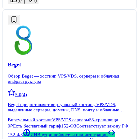
37
0
Beget
Обзор Beget — хостинг, VPS/VDS, серверы и облачная
инфраструктура
5.0
(
4
)
Beget предоставляет виртуальный хостинг, VPS/VDS,
выделенные серверы, домены, DNS, почту и облачные
услуги.
Виртуальный хостинг
VPS/VDS серверы
S3-хранилища
0₽
Есть бесплатный тариф
152-ФЗ
Соответствует закону РФ
152-ФЗ
ИИ
Внутри нейросети или интеграции