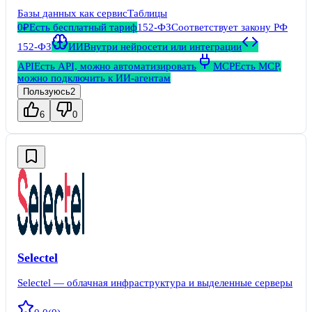
Базы данных как сервис
Таблицы
0₽
Есть бесплатный тариф
152-ФЗ
Соответствует закону РФ
152-ФЗ
ИИ
Внутри нейросети или интеграции
API
Есть API, можно автоматизировать
MCP
Есть MCP,
можно подключить к ИИ-агентам
Пользуюсь
2
6
0
Selectel
Selectel — облачная инфраструктура и выделенные серверы