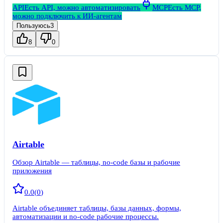
API
Есть API, можно автоматизировать
MCP
Есть MCP,
можно подключить к ИИ-агентам
Пользуюсь
3
8
0
Airtable
Обзор Airtable — таблицы, no-code базы и рабочие
приложения
0.0
(
0
)
Airtable объединяет таблицы, базы данных, формы,
автоматизации и no-code рабочие процессы.