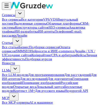
Сервисы
Все сервисы
Все категории
VPS/VDS
Виртуальный
хостинг
Выделенные серверы
Облачные платформы
CRM-
системы
Конструкторы сайтов
SEO-сервисы
Аналитика
трафика
ИИ-разработка
ИИ-агенты
Телефония
E-mail-
рассылки
Дизайн
Статьи
Все статьи
Бизнес
Подборки сервисов
Оплата
сервисов
SMM
SEO
Нейросети и ИИ
E-commerce
Дизайн / UX /
UI
Создание сайтов
Копирайтинг
CPA и арбитраж
Кейсы
Личная
эффективность
Подборки курсов
Новости
LLMs
Все LLM-модели
Для программирования
Для рассуждений
Для
ИИ-агентов
Для исследований
Для документов
Генерация
изображений
Понимание изображений
Российские
модели
Открытые веса
Локальный запуск
Бесплатные
модели
Контекст 1M+
Для русского языка
Недорогой API
MCP
Все MCP-серверы
AI и машинное