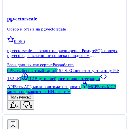
pgvectorscale
Обзор и отзыв на pgvectorscale
0.0
(
0
)
pgvectorscale — открытое расширение PostgreSQL поверх
pgvector для векторного поиска с индексом
StreamingDiskANN, статистическим бинарным
Базы данных как сервис
Разработка
квантованием и фильтрацией по меткам.
0₽
Есть бесплатный тариф
152-ФЗ
Соответствует закону РФ
152-ФЗ
ИИ
Внутри нейросети или интеграции
API
Есть API, можно автоматизировать
MCP
Есть MCP,
можно подключить к ИИ-агентам
Пользуюсь
2
5
0