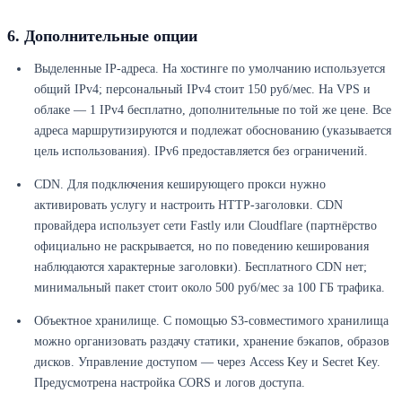
6. Дополнительные опции
Выделенные IP-адреса. На хостинге по умолчанию используется
общий IPv4; персональный IPv4 стоит 150 руб/мес. На VPS и
облаке — 1 IPv4 бесплатно, дополнительные по той же цене. Все
адреса маршрутизируются и подлежат обоснованию (указывается
цель использования). IPv6 предоставляется без ограничений.
CDN. Для подключения кеширующего прокси нужно
активировать услугу и настроить HTTP-заголовки. CDN
провайдера использует сети Fastly или Cloudflare (партнёрство
официально не раскрывается, но по поведению кеширования
наблюдаются характерные заголовки). Бесплатного CDN нет;
минимальный пакет стоит около 500 руб/мес за 100 ГБ трафика.
Объектное хранилище. С помощью S3-совместимого хранилища
можно организовать раздачу статики, хранение бэкапов, образов
дисков. Управление доступом — через Access Key и Secret Key.
Предусмотрена настройка CORS и логов доступа.