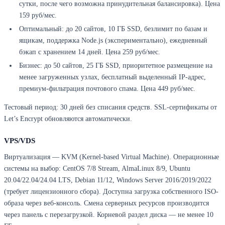
сутки, после чего возможна принудительная балансировка). Цена
159 руб/мес.
Оптимальный: до 20 сайтов, 10 ГБ SSD, безлимит по базам и
ящикам, поддержка Node.js (экспериментально), ежедневный
бэкап с хранением 14 дней. Цена 259 руб/мес.
Бизнес: до 50 сайтов, 25 ГБ SSD, приоритетное размещение на
менее загруженных узлах, бесплатный выделенный IP-адрес,
премиум-фильтрация почтового спама. Цена 449 руб/мес.
Тестовый период: 30 дней без списания средств. SSL-сертификаты от
Let’s Encrypt обновляются автоматически.
VPS/VDS
Виртуализация — KVM (Kernel-based Virtual Machine). Операционные
системы на выбор: CentOS 7/8 Stream, AlmaLinux 8/9, Ubuntu
20.04/22.04/24.04 LTS, Debian 11/12, Windows Server 2016/2019/2022
(требует лицензионного сбора). Доступна загрузка собственного ISO-
образа через веб-консоль. Смена серверных ресурсов производится
через панель с перезагрузкой. Корневой раздел диска — не менее 10