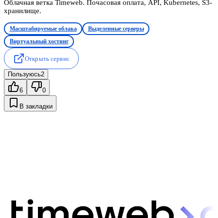
Облачная ветка Timeweb. Почасовая оплата, API, Kubernetes, S3-
хранилище.
Масштабируемые облака
Выделенные серверы
Виртуальный хостинг
Открыть сервис
Пользуюсь
2
6
0
В закладки