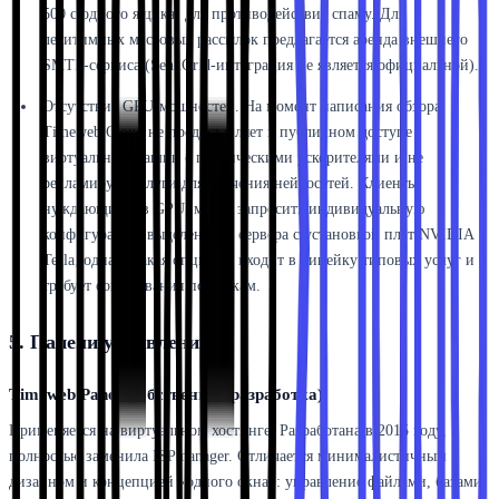
500 с одного ящика) для противодействия спаму. Для
легитимных массовых рассылок предлагается аренда внешнего
SMTP-сервиса (SendGrid-интеграция не является официальной).
Отсутствие GPU-мощностей. На момент написания обзора
Timeweb Cloud не предоставляет в публичном доступе
виртуальных машин с графическими ускорителями и не
рекламирует услуги для обучения нейросетей. Клиенты,
нуждающиеся в GPU, могут запросить индивидуальную
конфигурацию выделенного сервера с установкой плат NVIDIA
Tesla, однако такая опция не входит в линейку типовых услуг и
требует согласования по срокам.
5. Панели управления
Timeweb Panel (собственная разработка)
Применяется на виртуальном хостинге. Разработана в 2015 году,
полностью заменила ISPmanager. Отличается минималистичным
дизайном и концепцией «одного окна»: управление файлами, базами,