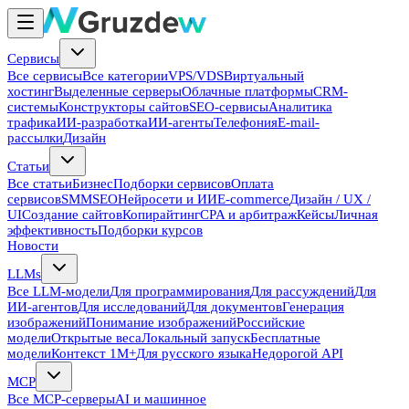
Сервисы
Все сервисы
Все категории
VPS/VDS
Виртуальный
хостинг
Выделенные серверы
Облачные платформы
CRM-
системы
Конструкторы сайтов
SEO-сервисы
Аналитика
трафика
ИИ-разработка
ИИ-агенты
Телефония
E-mail-
рассылки
Дизайн
Статьи
Все статьи
Бизнес
Подборки сервисов
Оплата
сервисов
SMM
SEO
Нейросети и ИИ
E-commerce
Дизайн / UX /
UI
Создание сайтов
Копирайтинг
CPA и арбитраж
Кейсы
Личная
эффективность
Подборки курсов
Новости
LLMs
Все LLM-модели
Для программирования
Для рассуждений
Для
ИИ-агентов
Для исследований
Для документов
Генерация
изображений
Понимание изображений
Российские
модели
Открытые веса
Локальный запуск
Бесплатные
модели
Контекст 1M+
Для русского языка
Недорогой API
MCP
Все MCP-серверы
AI и машинное