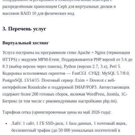
распределённым хранилищем Ceph для виртуальных дисков и
массивов RAID 10 для физических нод.
3. Перечень услуг
Виртуальный хостинг
Услуга построена на программном стеке Apache + Nginx (терминация
HTTPS) с модулем MPM-Event. Поддерживаются PHP версий от 5.6 до
8.3 (выбор версии через панель), Python (версии 2.7, 3.x), Perl 5.
Кодировка исполняемых скриптов — FastCGI. СУБД: MySQL 5.7/8.0,
PostgreSQL 13/14/15. Почтовый сервер: Exim + Dovecot с веб-
интерфейсом Roundcube и поддержкой IMAP/POP3. Автоустановщик
содержит более 200 готовых сборок, включая WordPress, Joomla, 1C-
Битрикс (в том числе с рекомендуемыми настройками php.ini).
Тарифная сетка (ориентировочные цены на май 2026 года):
Лайт: 1 сайт, 1 ГБ SSD-диск, 1 база данных, 1 почтовый ящик,
безлимитный трафик (до 50 000 уникальных посетителей в