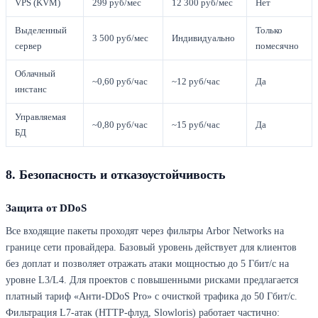
VPS (KVM)
299 руб/мес
12 300 руб/мес
Нет
Выделенный
Только
3 500 руб/мес
Индивидуально
сервер
помесячно
Облачный
~0,60 руб/час
~12 руб/час
Да
инстанс
Управляемая
~0,80 руб/час
~15 руб/час
Да
БД
8. Безопасность и отказоустойчивость
Защита от DDoS
Все входящие пакеты проходят через фильтры Arbor Networks на
границе сети провайдера. Базовый уровень действует для клиентов
без доплат и позволяет отражать атаки мощностью до 5 Гбит/с на
уровне L3/L4. Для проектов с повышенными рисками предлагается
платный тариф «Анти-DDoS Pro» с очисткой трафика до 50 Гбит/с.
Фильтрация L7-атак (HTTP-флуд, Slowloris) работает частично: