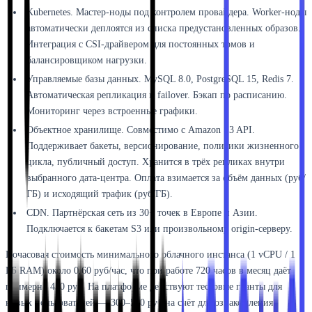
Kubernetes. Мастер-ноды под контролем провайдера. Worker-ноды
автоматически деплоятся из списка предустановленных образов.
Интеграция с CSI-драйвером для постоянных томов и
балансировщиком нагрузки.
Управляемые базы данных. MySQL 8.0, PostgreSQL 15, Redis 7.
Автоматическая репликация и failover. Бэкап по расписанию.
Мониторинг через встроенные графики.
Объектное хранилище. Совместимо с Amazon S3 API.
Поддерживает бакеты, версионирование, политики жизненного
цикла, публичный доступ. Хранится в трёх репликах внутри
выбранного дата-центра. Оплата взимается за объём данных (руб/
ГБ) и исходящий трафик (руб/ГБ).
CDN. Партнёрская сеть из 30+ точек в Европе и Азии.
Подключается к бакетам S3 или произвольному origin-серверу.
Почасовая стоимость минимального облачного инстанса (1 vCPU / 1
ГБ RAM) около 0,60 руб/час, что при работе 720 часов в месяц даёт
примерно 430 руб. На платформе действуют тестовые гранты для
новых пользователей — 300–500 руб на счёт для ознакомления.