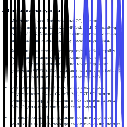
4. Специфические услуги
Marketplace образов. Помимо чистых ОС, доступны
предсобранные стеки: LAMP, LEMP, GitLab CE, Minecraft-сервер,
WireGuard VPN, Nextcloud. Образы содержат скрипты первичной
инициализации, готовые к запуску после развёртывания.
Базы данных как сервис. Провайдер берёт на себя настройку
репликации, ежедневное резервирование и мониторинг
запросов. Предлагаются вертикальное масштабирование
(увеличение CPU/RAM) без остановки на чтение (для PostgreSQL
— с кратковременным переключением мастер-узла).
DNS-хостинг. Бесплатный для клиентов всех тарифов.
Поддерживает A, AAAA, CNAME, MX, TXT, SRV записи.
Серверные кластеры расположены в трёх независимых сетях.
Есть API для автоматизации добавления доменов.
Почтовые рассылки. На виртуальном хостинге существует
ограничение на количество отправляемых писем в час (порядка