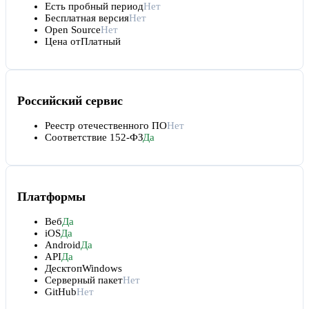
Есть пробный период
Нет
Бесплатная версия
Нет
Open Source
Нет
Цена от
Платный
Российский сервис
Реестр отечественного ПО
Нет
Соответствие 152-ФЗ
Да
Платформы
Веб
Да
iOS
Да
Android
Да
API
Да
Десктоп
Windows
Серверный пакет
Нет
GitHub
Нет