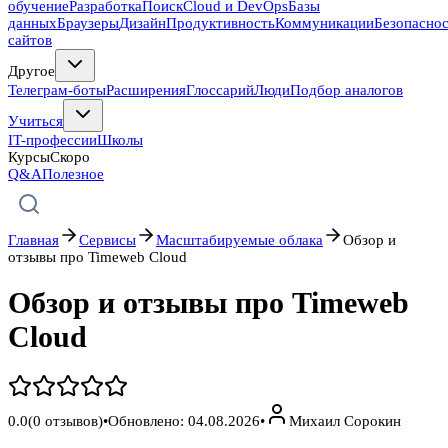
обучение
Разработка
Поиск
Cloud и DevOps
Базы
данных
Браузеры
Дизайн
Продуктивность
Коммуникации
Безопасно
сайтов
Другое
Телеграм-боты
Расширения
Глоссарий
Люди
Подбор аналогов
Учиться
IT-профессии
Школы
Курсы
Скоро
Q&A
Полезное
Главная
Сервисы
Масштабируемые облака
Обзор и
отзывы про Timeweb Cloud
Обзор и отзывы про Timeweb
Cloud
0.0
(
0
отзывов)
•
Обновлено:
04.08.2026
•
Михаил Сорокин