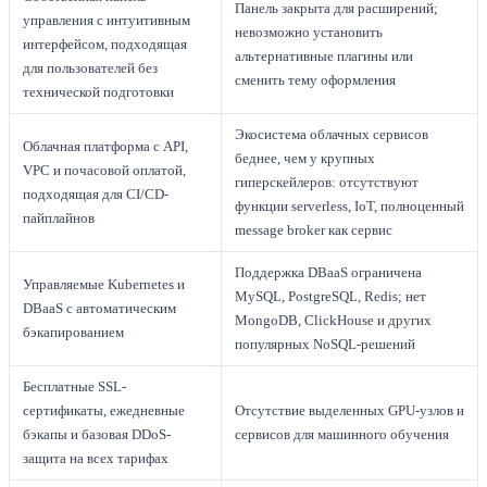
Панель закрыта для расширений;
управления с интуитивным
невозможно установить
интерфейсом, подходящая
альтернативные плагины или
для пользователей без
сменить тему оформления
технической подготовки
Экосистема облачных сервисов
Облачная платформа с API,
беднее, чем у крупных
VPC и почасовой оплатой,
гиперскейлеров: отсутствуют
подходящая для CI/CD-
функции serverless, IoT, полноценный
пайплайнов
message broker как сервис
Поддержка DBaaS ограничена
Управляемые Kubernetes и
MySQL, PostgreSQL, Redis; нет
DBaaS с автоматическим
MongoDB, ClickHouse и других
бэкапированием
популярных NoSQL-решений
Бесплатные SSL-
сертификаты, ежедневные
Отсутствие выделенных GPU-узлов и
бэкапы и базовая DDoS-
сервисов для машинного обучения
защита на всех тарифах