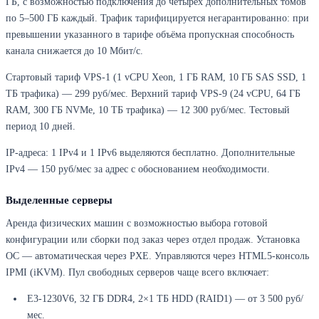
ГБ, с возможностью подключения до четырёх дополнительных томов
по 5–500 ГБ каждый. Трафик тарифицируется негарантированно: при
превышении указанного в тарифе объёма пропускная способность
канала снижается до 10 Мбит/с.
Стартовый тариф VPS-1 (1 vCPU Xeon, 1 ГБ RAM, 10 ГБ SAS SSD, 1
ТБ трафика) — 299 руб/мес. Верхний тариф VPS-9 (24 vCPU, 64 ГБ
RAM, 300 ГБ NVMe, 10 ТБ трафика) — 12 300 руб/мес. Тестовый
период 10 дней.
IP-адреса: 1 IPv4 и 1 IPv6 выделяются бесплатно. Дополнительные
IPv4 — 150 руб/мес за адрес с обоснованием необходимости.
Выделенные серверы
Аренда физических машин с возможностью выбора готовой
конфигурации или сборки под заказ через отдел продаж. Установка
ОС — автоматическая через PXE. Управляются через HTML5-консоль
IPMI (iKVM). Пул свободных серверов чаще всего включает:
E3-1230V6, 32 ГБ DDR4, 2×1 ТБ HDD (RAID1) — от 3 500 руб/
мес.