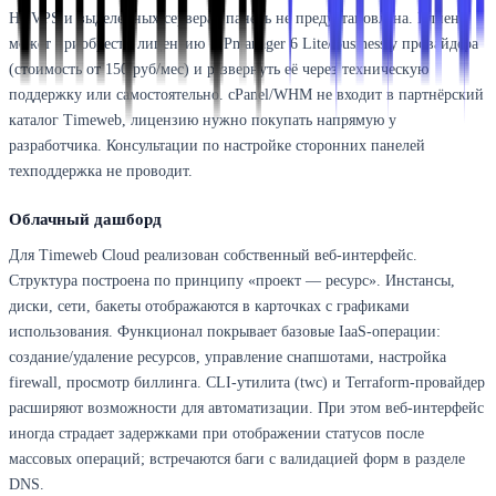
На VPS и выделенных серверах панель не предустановлена. Клиент
может приобрести лицензию ISPmanager 6 Lite/Business у провайдера
(стоимость от 150 руб/мес) и развернуть её через техническую
поддержку или самостоятельно. cPanel/WHM не входит в партнёрский
каталог Timeweb, лицензию нужно покупать напрямую у
разработчика. Консультации по настройке сторонних панелей
техподдержка не проводит.
Облачный дашборд
Для Timeweb Cloud реализован собственный веб-интерфейс.
Структура построена по принципу «проект — ресурс». Инстансы,
диски, сети, бакеты отображаются в карточках с графиками
использования. Функционал покрывает базовые IaaS-операции:
создание/удаление ресурсов, управление снапшотами, настройка
firewall, просмотр биллинга. CLI-утилита (twc) и Terraform-провайдер
расширяют возможности для автоматизации. При этом веб-интерфейс
иногда страдает задержками при отображении статусов после
массовых операций; встречаются баги с валидацией форм в разделе
DNS.