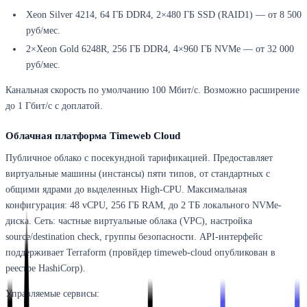
Xeon Silver 4214, 64 ГБ DDR4, 2×480 ГБ SSD (RAID1) — от 8 500
руб/мес.
2×Xeon Gold 6248R, 256 ГБ DDR4, 4×960 ГБ NVMe — от 32 000
руб/мес.
Канальная скорость по умолчанию 100 Мбит/с. Возможно расширение
до 1 Гбит/с с доплатой.
Облачная платформа Timeweb Cloud
Публичное облако с посекундной тарификацией. Предоставляет
виртуальные машины (инстансы) пяти типов, от стандартных с
общими ядрами до выделенных High-CPU. Максимальная
конфигурация: 48 vCPU, 256 ГБ RAM, до 2 ТБ локального NVMe-
диска. Сеть: частные виртуальные облака (VPC), настройка
source/destination check, группы безопасности. API-интерфейс
поддерживает Terraform (провйдер timeweb-cloud опубликован в
реестре HashiCorp).
Управляемые сервисы: