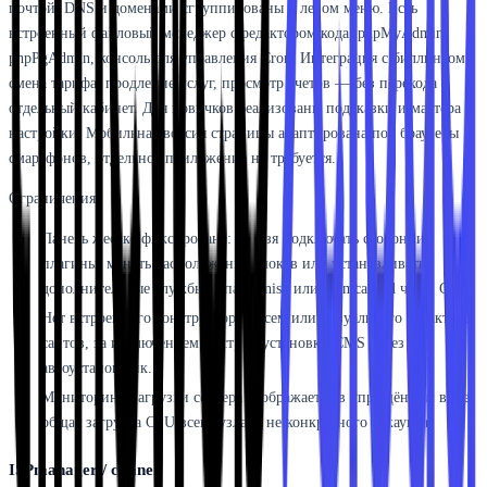
почтой, DNS и доменами сгруппированы в левом меню. Есть
встроенный файловый менеджер с редактором кода, phpMyAdmin,
phpPgAdmin, консоль для управления Cron. Интеграция с биллингом:
смена тарифа, продление услуг, просмотр счетов — без перехода в
отдельный кабинет. Для новичков реализованы подсказки и мастера
настройки. Мобильная версия страницы адаптирована под браузеры
смартфонов, отдельное приложение не требуется.
Ограничения:
Панель жестко фиксирована: нельзя подключать сторонние
плагины, менять расположение блоков или устанавливать
дополнительные службы типа Varnish или Memcached через GUI.
Нет встроенного конструктора писем или визуального редактора
сайтов, за исключением быстрой установки CMS через
автоустановщик.
Мониторинг нагрузки сервера отображается в упрощённом виде:
общая загрузка CPU всего узла, а не конкретного аккаунта.
ISPmanager / cPanel