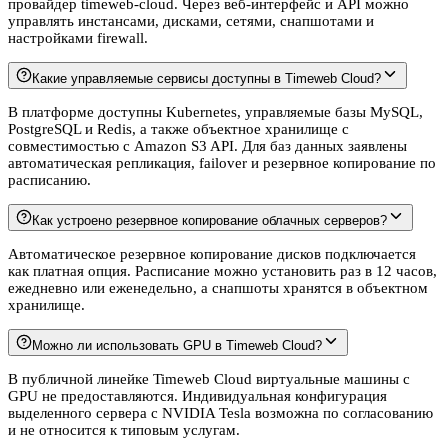
провайдер timeweb-cloud. Через веб-интерфейс и API можно
управлять инстансами, дисками, сетями, снапшотами и
настройками firewall.
Какие управляемые сервисы доступны в Timeweb Cloud?
В платформе доступны Kubernetes, управляемые базы MySQL,
PostgreSQL и Redis, а также объектное хранилище с
совместимостью с Amazon S3 API. Для баз данных заявлены
автоматическая репликация, failover и резервное копирование по
расписанию.
Как устроено резервное копирование облачных серверов?
Автоматическое резервное копирование дисков подключается
как платная опция. Расписание можно установить раз в 12 часов,
ежедневно или еженедельно, а снапшоты хранятся в объектном
хранилище.
Можно ли использовать GPU в Timeweb Cloud?
В публичной линейке Timeweb Cloud виртуальные машины с
GPU не предоставляются. Индивидуальная конфигурация
выделенного сервера с NVIDIA Tesla возможна по согласованию
и не относится к типовым услугам.