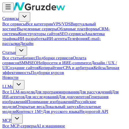
Сервисы
Все сервисы
Все категории
VPS/VDS
Виртуальный
хостинг
Выделенные серверы
Облачные платформы
CRM-
системы
Конструкторы сайтов
SEO-сервисы
Аналитика
трафика
ИИ-разработка
ИИ-агенты
Телефония
E-mail-
рассылки
Дизайн
Статьи
Все статьи
Бизнес
Подборки сервисов
Оплата
сервисов
SMM
SEO
Нейросети и ИИ
E-commerce
Дизайн / UX /
UI
Создание сайтов
Копирайтинг
CPA и арбитраж
Кейсы
Личная
эффективность
Подборки курсов
Новости
LLMs
Все LLM-модели
Для программирования
Для рассуждений
Для
ИИ-агентов
Для исследований
Для документов
Генерация
изображений
Понимание изображений
Российские
модели
Открытые веса
Локальный запуск
Бесплатные
модели
Контекст 1M+
Для русского языка
Недорогой API
MCP
Все MCP-серверы
AI и машинное