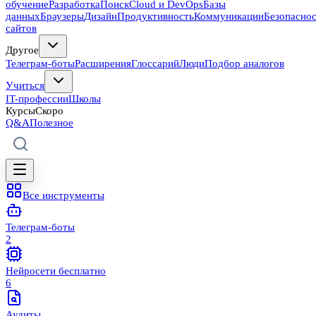
обучение
Разработка
Поиск
Cloud и DevOps
Базы
данных
Браузеры
Дизайн
Продуктивность
Коммуникации
Безопасно
сайтов
Другое
Телеграм-боты
Расширения
Глоссарий
Люди
Подбор аналогов
Учиться
IT-профессии
Школы
Курсы
Скоро
Q&A
Полезное
Все инструменты
Телеграм-боты
2
Нейросети бесплатно
6
Аудиты