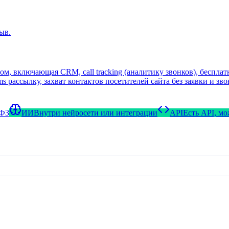
ыв.
, включающая CRM, call tracking (аналитику звонков), бесплат
ms рассылку, захват контактов посетителей сайта без заявки и зв
ебинары для своих пользователей.
-ФЗ
ИИ
Внутри нейросети или интеграции
API
Есть API, м