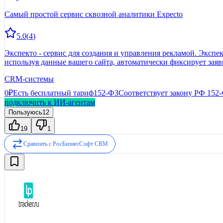
Самый простой сервис сквозной аналитики Expecto
5.0
(
4
)
Экспекто - сервис для создания и управления рекламой. Экспе
используя данные вашего сайта, автоматически фиксирует заявк
CRM-системы
0₽
Есть бесплатный тариф
152-ФЗ
Соответствует закону РФ 152
подключить к ИИ-агентам
Пользуюсь
12
19
1
Сравнить с
РосБизнесСофт CRM