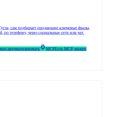
 Гугла, сам подбирает продающие ключевые фразы,
, по телефону, через социальные сети или чат.
ожно автоматизировать
MCP
Есть MCP, можно