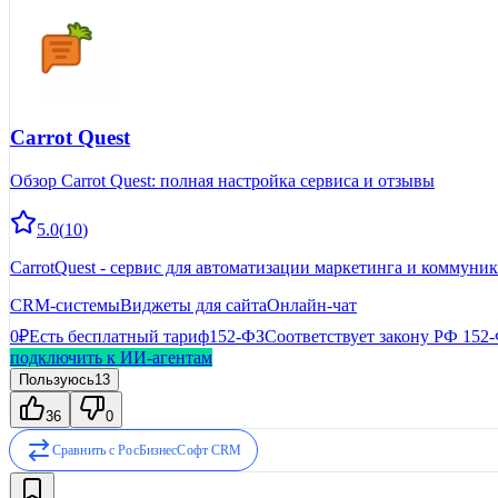
Carrot Quest
Обзор Carrot Quest: полная настройка сервиса и отзывы
5.0
(
10
)
CarrotQuest - сервис для автоматизации маркетинга и коммун
CRM-системы
Виджеты для сайта
Онлайн-чат
0₽
Есть бесплатный тариф
152-ФЗ
Соответствует закону РФ 152
подключить к ИИ-агентам
Пользуюсь
13
36
0
Сравнить с
РосБизнесСофт CRM