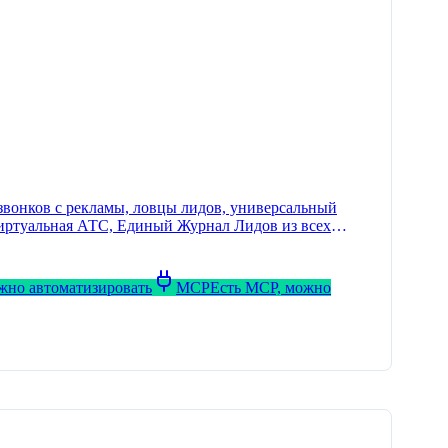
звонков с рекламы, ловцы лидов, универсальный
 виртуальная АТС, Единый Журнал Лидов из всех
ожно автоматизировать
MCP
Есть MCP, можно