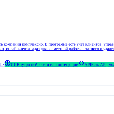
 компании комплексно. В программе есть учет клиентов, управл
т, онлайн-лента задач для совместной работы штатного и удале
и многое другое. Протестировать функции CRM удобно на беспл
вателей. Отметим, что полнофункциональная пробная версия отк
S и Android.
-ФЗ
ИИ
Внутри нейросети или интеграции
API
Есть API, м