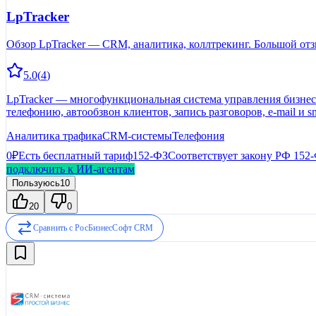
LpTracker
Обзор LpTracker — CRM, аналитика, коллтрекинг. Большой отз
5.0
(
4
)
LpTracker — многофункциональная система управления бизнесом
телефонию, автообзвон клиентов, запись разговоров, е-mail и s
Сокращает затраты на рекламу в 2 раза. Проводит обучающие в
Аналитика трафика
CRM-системы
Телефония
0₽
Есть бесплатный тариф
152-ФЗ
Соответствует закону РФ 152
подключить к ИИ-агентам
Пользуюсь
10
20
0
Сравнить с
РосБизнесСофт CRM