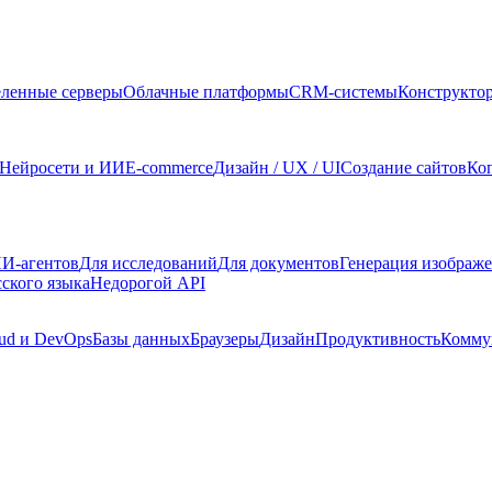
ленные серверы
Облачные платформы
CRM-системы
Конструкто
Нейросети и ИИ
E-commerce
Дизайн / UX / UI
Создание сайтов
Ко
И-агентов
Для исследований
Для документов
Генерация изображ
сского языка
Недорогой API
ud и DevOps
Базы данных
Браузеры
Дизайн
Продуктивность
Комму