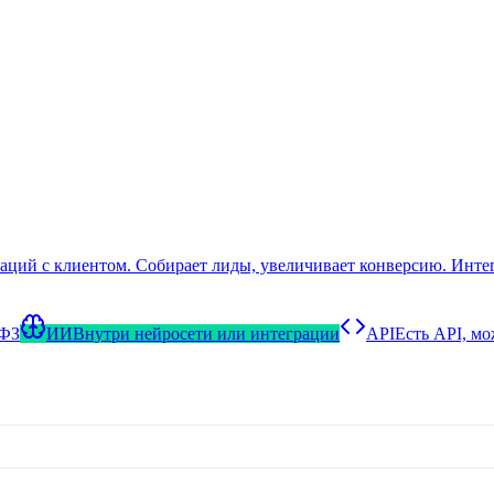
икаций с клиентом. Собирает лиды, увеличивает конверсию. Инт
-ФЗ
ИИ
Внутри нейросети или интеграции
API
Есть API, м