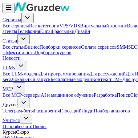
Сервисы
Все сервисы
Все категории
VPS/VDS
Виртуальный хостинг
Выде
агенты
Телефония
E-mail-рассылки
Дизайн
Статьи
Все статьи
Бизнес
Подборки сервисов
Оплата сервисов
SMM
SEO
эффективность
Подборки курсов
Новости
LLMs
Все LLM-модели
Для программирования
Для рассуждений
Для И
веса
Локальный запуск
Бесплатные модели
Контекст 1M+
Для ру
MCP
Все MCP-серверы
AI и машинное обучение
Разработка
Поиск
Clo
Другое
Телеграм-боты
Расширения
Глоссарий
Люди
Подбор аналогов
Учиться
IT-профессии
Школы
Курсы
Скоро
Q&A
Полезное