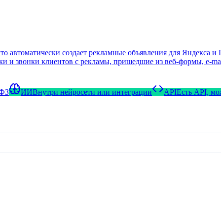
кто автоматически создает рекламные объявления для Яндекса и
и и звонки клиентов с рекламы, пришедшие из веб-формы, e-mail
-ФЗ
ИИ
Внутри нейросети или интеграции
API
Есть API, м