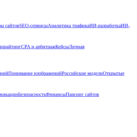
ры сайтов
SEO-сервисы
Аналитика трафика
ИИ-разработка
ИИ-
пирайтинг
CPA и арбитраж
Кейсы
Личная
ений
Понимание изображений
Российские модели
Открытые
никации
Безопасность
Финансы
Парсинг сайтов