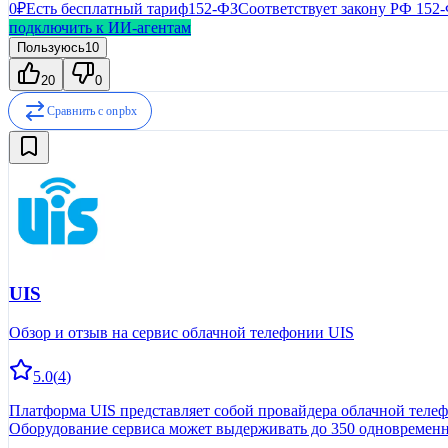
0₽
Есть бесплатный тариф
152-ФЗ
Соответствует закону РФ 152
подключить к ИИ-агентам
Пользуюсь
10
20
0
Сравнить с
onpbx
UIS
Обзор и отзыв на сервис облачной телефонии UIS
5.0
(
4
)
Платформа UIS представляет собой провайдера облачной телеф
Оборудование сервиса может выдерживать до 350 одновременны
основной функционал системы и разобраться в нюансах экспл