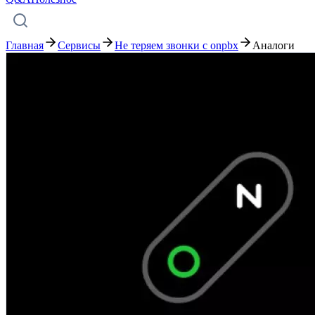
Главная
Сервисы
Не теряем звонки с onpbx
Аналоги