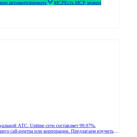
ожно автоматизировать
MCP
Есть MCP, можно
альной АТС. Uptime сети составляет 99.97%.
его call-центра или корпорации. Предлагаем изучить