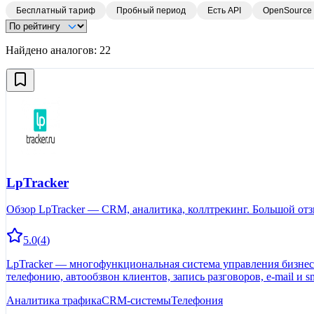
Бесплатный тариф
Пробный период
Есть API
OpenSource
Найдено аналогов:
22
LpTracker
Обзор LpTracker — CRM, аналитика, коллтрекинг. Большой отз
5.0
(
4
)
LpTracker — многофункциональная система управления бизнесом
телефонию, автообзвон клиентов, запись разговоров, е-mail и s
Сокращает затраты на рекламу в 2 раза. Проводит обучающие в
Аналитика трафика
CRM-системы
Телефония