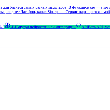
 для бизнеса самых разных масштабов. В функционале — виртуа
орма, виджет Чатофон, канал Sip-транк. Сервис партнерится с 
-ФЗ
ИИ
Внутри нейросети или интеграции
API
Есть API, м