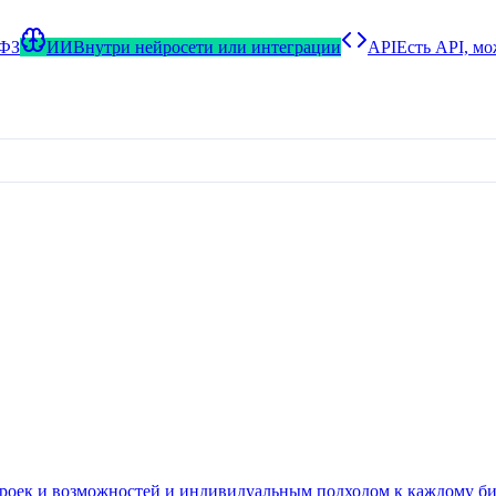
-ФЗ
ИИ
Внутри нейросети или интеграции
API
Есть API, м
роек и возможностей и индивидуальным подходом к каждому би