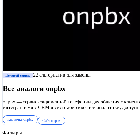
22
альтернатив
для замены
Целевой сервис
Все аналоги
onpbx
onpbx — сервис современной телефонии для общения с клиента
интеграциями с CRM и системой сквозной аналитики; доступн
группам, менеджерам и другие функции.
Карточка
onpbx
Сайт
onpbx
Фильтры