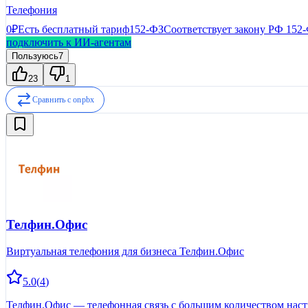
Телефония
0₽
Есть бесплатный тариф
152-ФЗ
Соответствует закону РФ 152
подключить к ИИ-агентам
Пользуюсь
7
23
1
Сравнить с
onpbx
Телфин.Офис
Виртуальная телефония для бизнеса Телфин.Офис
5.0
(
4
)
Телфин.Офис — телефонная связь с большим количеством наст