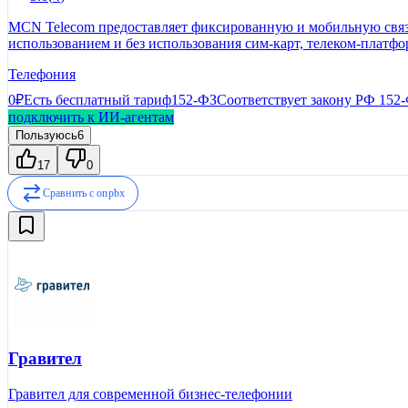
MCN Telecom предоставляет фиксированную и мобильную связь
использованием и без использования сим-карт, телеком-платф
представителями рынка сотовой и городской связи.
Телефония
0₽
Есть бесплатный тариф
152-ФЗ
Соответствует закону РФ 152
подключить к ИИ-агентам
Пользуюсь
6
17
0
Сравнить с
onpbx
Гравител
Гравител для современной бизнес-телефонии