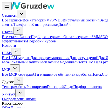
Сервисы
Все сервисы
Все категории
VPS/VDS
Виртуальный хостинг
Выде
агенты
Телефония
E-mail-рассылки
Дизайн
Статьи
Все статьи
Бизнес
Подборки сервисов
Оплата сервисов
SMM
SEO
эффективность
Подборки курсов
Новости
LLMs
Все LLM-модели
Для программирования
Для рассуждений
Для И
веса
Локальный запуск
Бесплатные модели
Контекст 1M+
Для ру
MCP
Все MCP-серверы
AI и машинное обучение
Разработка
Поиск
Clo
Другое
Телеграм-боты
Расширения
Глоссарий
Люди
Подбор аналогов
Учиться
IT-профессии
Школы
Курсы
Скоро
Q&A
Полезное