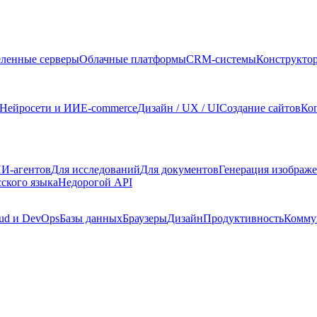
ленные серверы
Облачные платформы
CRM-системы
Конструкто
Нейросети и ИИ
E-commerce
Дизайн / UX / UI
Создание сайтов
Ко
И-агентов
Для исследований
Для документов
Генерация изображ
сского языка
Недорогой API
ud и DevOps
Базы данных
Браузеры
Дизайн
Продуктивность
Комму