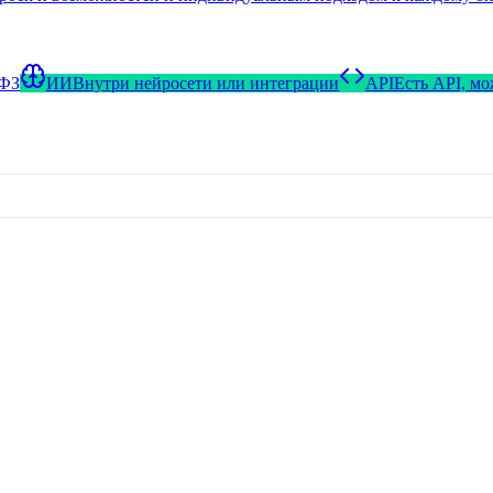
-ФЗ
ИИ
Внутри нейросети или интеграции
API
Есть API, м