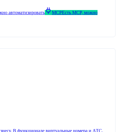
ожно автоматизировать
MCP
Есть MCP, можно
знесу. В функционале виртуальные номера и АТС,