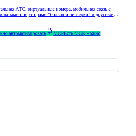
льная АТС, виртуальные номера, мобильная связь с
мобильными операторами "большой четверки" и другими
ожно автоматизировать
MCP
Есть MCP, можно