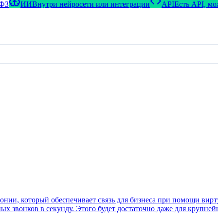
-ФЗ
ИИ
Внутри нейросети или интеграции
API
Есть API, м
онии, который обеспечивает связь для бизнеса при помощи вирту
х звонков в секунду. Этого будет достаточно даже для крупнейш
уатации!