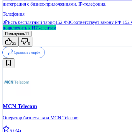
интеграция с бизнес-приложениями, IP-телефония.
Телефония
0₽
Есть бесплатный тариф
152-ФЗ
Соответствует закону РФ 152
подключить к ИИ-агентам
Пользуюсь
11
23
0
Сравнить с
onpbx
MCN Telecom
Оператор бизнес-связи MCN Telecom
5.0
(
4
)