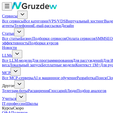
Сервисы
Все сервисы
Все категории
VPS/VDS
Виртуальный хостинг
Выде
агенты
Телефония
E-mail-рассылки
Дизайн
Статьи
Все статьи
Бизнес
Подборки сервисов
Оплата сервисов
SMM
SEO
эффективность
Подборки курсов
Новости
LLMs
Все LLM-модели
Для программирования
Для рассуждений
Для И
веса
Локальный запуск
Бесплатные модели
Контекст 1M+
Для ру
MCP
Все MCP-серверы
AI и машинное обучение
Разработка
Поиск
Clo
Другое
Телеграм-боты
Расширения
Глоссарий
Люди
Подбор аналогов
Учиться
IT-профессии
Школы
Курсы
Скоро
Q&A
Полезное