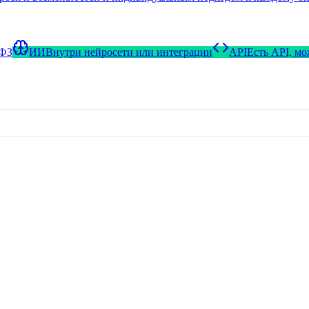
-ФЗ
ИИ
Внутри нейросети или интеграции
API
Есть API, м