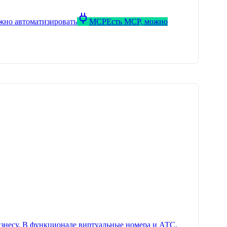
ожно автоматизировать
MCP
Есть MCP, можно
знесу. В функционале виртуальные номера и АТС,