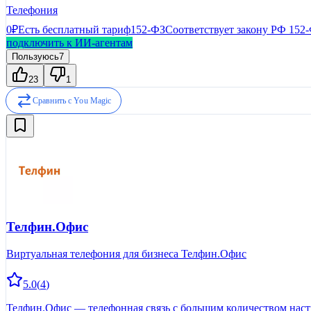
Телефония
0₽
Есть бесплатный тариф
152-ФЗ
Соответствует закону РФ 152
подключить к ИИ-агентам
Пользуюсь
7
23
1
Сравнить с
You Magic
Телфин.Офис
Виртуальная телефония для бизнеса Телфин.Офис
5.0
(
4
)
Телфин.Офис — телефонная связь с большим количеством наст