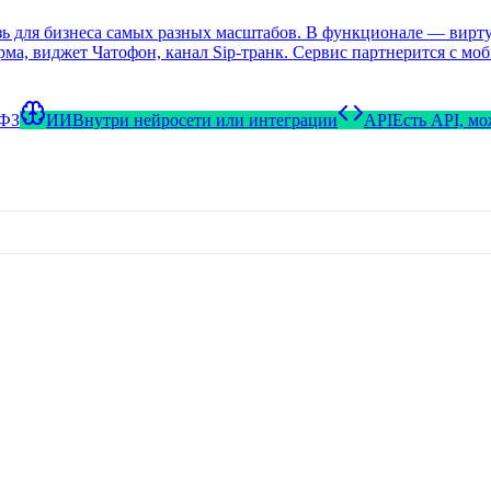
 для бизнеса самых разных масштабов. В функционале — виртуа
орма, виджет Чатофон, канал Sip-транк. Сервис партнерится с 
-ФЗ
ИИ
Внутри нейросети или интеграции
API
Есть API, м