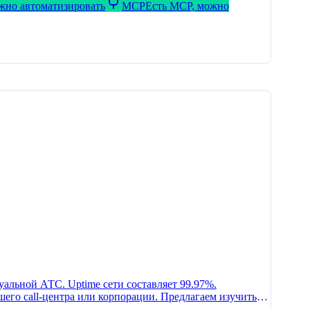
ожно автоматизировать
MCP
Есть MCP, можно
альной АТС. Uptime сети составляет 99.97%.
его call-центра или корпорации. Предлагаем изучить