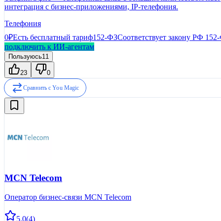
интеграция с бизнес-приложениями, IP-телефония.
Телефония
0₽
Есть бесплатный тариф
152-ФЗ
Соответствует закону РФ 152
подключить к ИИ-агентам
Пользуюсь
11
23
0
Сравнить с
You Magic
MCN Telecom
Оператор бизнес-связи MCN Telecom
5.0
(
4
)