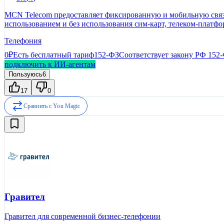
MCN Telecom предоставляет фиксированную и мобильную связь
использованием и без использования сим-карт, телеком-платф
представителями рынка сотовой и городской связи.
Телефония
0₽
Есть бесплатный тариф
152-ФЗ
Соответствует закону РФ 152
подключить к ИИ-агентам
Пользуюсь
6
17
0
Сравнить с
You Magic
Гравител
Гравител для современной бизнес-телефонии