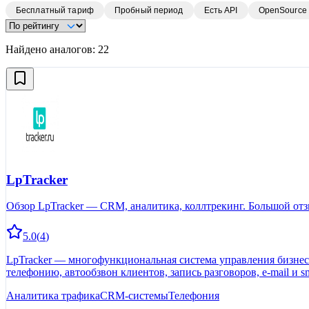
Бесплатный тариф
Пробный период
Есть API
OpenSource
Найдено аналогов:
22
LpTracker
Обзор LpTracker — CRM, аналитика, коллтрекинг. Большой отз
5.0
(
4
)
LpTracker — многофункциональная система управления бизнесом
телефонию, автообзвон клиентов, запись разговоров, е-mail и s
Сокращает затраты на рекламу в 2 раза. Проводит обучающие в
Аналитика трафика
CRM-системы
Телефония