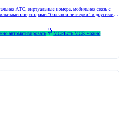
льная АТС, виртуальные номера, мобильная связь с
мобильными операторами "большой четверки" и другими
ожно автоматизировать
MCP
Есть MCP, можно