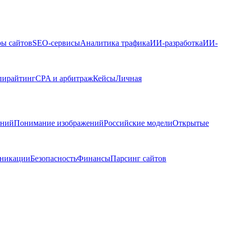
ры сайтов
SEO-сервисы
Аналитика трафика
ИИ-разработка
ИИ-
пирайтинг
CPA и арбитраж
Кейсы
Личная
ений
Понимание изображений
Российские модели
Открытые
никации
Безопасность
Финансы
Парсинг сайтов