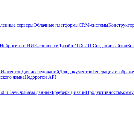
ленные серверы
Облачные платформы
CRM-системы
Конструкто
Нейросети и ИИ
E-commerce
Дизайн / UX / UI
Создание сайтов
Ко
И-агентов
Для исследований
Для документов
Генерация изображ
сского языка
Недорогой API
ud и DevOps
Базы данных
Браузеры
Дизайн
Продуктивность
Комму