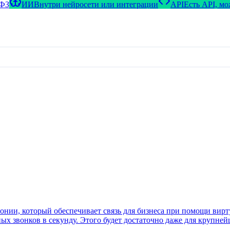
-ФЗ
ИИ
Внутри нейросети или интеграции
API
Есть API, м
онии, который обеспечивает связь для бизнеса при помощи вирту
х звонков в секунду. Этого будет достаточно даже для крупнейш
уатации!