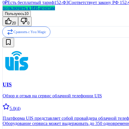
0₽
Есть бесплатный тариф
152-ФЗ
Соответствует закону РФ 152
подключить к ИИ-агентам
Пользуюсь
10
20
0
Сравнить с
You Magic
UIS
Обзор и отзыв на сервис облачной телефонии UIS
5.0
(
4
)
Платформа UIS представляет собой провайдера облачной телеф
Оборудование сервиса может выдерживать до 350 одновременны
основной функционал системы и разобраться в нюансах экспл