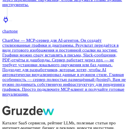
инструменты.
chartone
ChartOne — MCP-сервер для AI-агентов. Он создаёт
стилизованные графики и диаграммы. Результат передаётся в
виде готового изображения и постоянной ссылки на хостинг.
Графики можно сразу вставлять в письма, Slack-сообщения,
PDF-отчёты и дашборды. Сервер работает через npx — не
требует установки локального окружения или баз данных.
Подходит для разработчиков, которые хотят, чтобы AI
автоматически визуализировал данные в нужном стиле. Главная
особенность — сервер полностью размещённый (hosted). Вам не
нужно поднимать собственную инфраструктуру для рендеринга
графиков. Просто подключите MCP-клиент и получайте готовые
визуализации.
Каталог SaaS сервисов, рейтинг LLMs, полезные статьи про
интернет-маркетинг, бизнес и рекламу, новости индустрии,