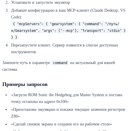
Установите и запустите эмулятор
Добавьте конфигурацию в ваш MCP-клиент (Claude Desktop, VS
Code):
{ "mcpServers": { "gearsystem": { "command": "/путь/
к/Gearsystem", "args": ["--mcp"], "transport": "stdio" }
} }
Перезапустите клиент. Сервер появится в списке доступных
инструментов.
Замените путь в параметре
на актуальный для вашей
command
системы.
Примеры запросов
«Загрузи ROM Sonic the Hedgehog для Master System и поставь
точку останова на адресе 0x100»
«Приостанови эмуляцию и покажи текущие значения регистров
Z80»
«Сделай снимок экрана и сохрани его на рабочем столе»