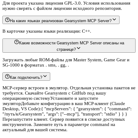
Для проекта указана лицензия GPL-3.0. Условия использования
нужно сверять с файлом лицензии исходного репозитория.
На каких языках реализован Gearsystem MCP Server?
В карточке указаны языки реализации: C++.
Какие возможности Gearsystem MCP Server описаны на
странице?
Загружать любые ROM-файлы для Master System, Game Gear и
SG-1000 в форматах . sms, . gg, .
Как подключить?
MCP-сервер встроен в эмулятор. Отдельная установка пакетов не
требуется. Скачайте Gearsystem с GitHub под вашу
операционную системуУстановите и запустите
эмуляторДобавьте конфигурацию в ваш MCP-клиент (Claude
Desktop, VS Code):{ "mcpServers": { "gearsystem": { "command":
"/путь/к/Gearsystem", "args": ["--mcp"], "transport": "stdio" } } }
Перезапустите клиент. Сервер появится в списке доступных
инструментов. Замените путь в параметре command на
актуальный для вашей системы.