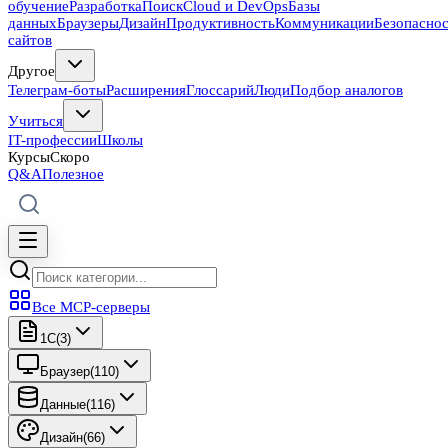
обучение
Разработка
Поиск
Cloud и DevOps
Базы
данных
Браузеры
Дизайн
Продуктивность
Коммуникации
Безопасно
сайтов
Другое
Телеграм-боты
Расширения
Глоссарий
Люди
Подбор аналогов
Учиться
IT-профессии
Школы
Курсы
Скоро
Q&A
Полезное
Все MCP-серверы
1C
(
3
)
Браузер
(
110
)
Данные
(
116
)
Дизайн
(
66
)