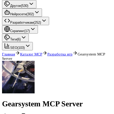
Другое
(
530
)
Нейросети
(
302
)
Разработчикам
(
252
)
Скрапинг
(
17
)
Теги
(
6
)
SEO
(
103
)
Главная
Каталог MCP
Разработка игр
Gearsystem MCP
Server
Gearsystem MCP Server