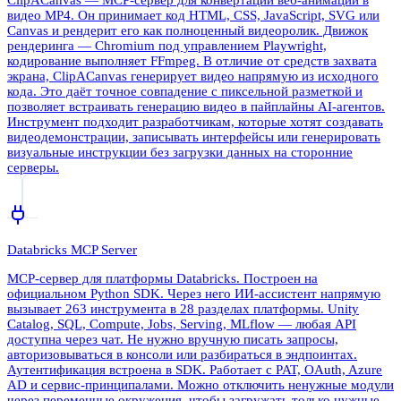
видео MP4. Он принимает код HTML, CSS, JavaScript, SVG или
Canvas и рендерит его как полноценный видеоролик. Движок
рендеринга — Chromium под управлением Playwright,
кодирование выполняет FFmpeg. В отличие от средств захвата
экрана, ClipACanvas генерирует видео напрямую из исходного
кода. Это даёт точное совпадение с пиксельной разметкой и
позволяет встраивать генерацию видео в пайплайны AI-агентов.
Инструмент подходит разработчикам, которые хотят создавать
видеодемонстрации, записывать интерфейсы или генерировать
визуальные инструкции без загрузки данных на сторонние
серверы.
Databricks MCP Server
MCP-сервер для платформы Databricks. Построен на
официальном Python SDK. Через него ИИ-ассистент напрямую
вызывает 263 инструмента в 28 разделах платформы. Unity
Catalog, SQL, Compute, Jobs, Serving, MLflow — любая API
доступна через чат. Не нужно вручную писать запросы,
авторизовываться в консоли или разбираться в эндпоинтах.
Аутентификация встроена в SDK. Работает с PAT, OAuth, Azure
AD и сервис-принципалами. Можно отключить ненужные модули
через переменные окружения, чтобы загружать только нужные