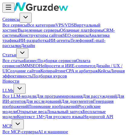
Сервисы
Все сервисы
Все категории
VPS/VDS
Виртуальный
хостинг
Выделенные серверы
Облачные платформы
CRM-
системы
Конструкторы сайтов
SEO-сервисы
Аналитика
трафика
ИИ-разработка
ИИ-агенты
Телефония
E-mail-
рассылки
Дизайн
Статьи
Все статьи
Бизнес
Подборки сервисов
Оплата
сервисов
SMM
SEO
Нейросети и ИИ
E-commerce
Дизайн / UX /
UI
Создание сайтов
Копирайтинг
CPA и арбитраж
Кейсы
Личная
эффективность
Подборки курсов
Новости
LLMs
Все LLM-модели
Для программирования
Для рассуждений
Для
ИИ-агентов
Для исследований
Для документов
Генерация
изображений
Понимание изображений
Российские
модели
Открытые веса
Локальный запуск
Бесплатные
модели
Контекст 1M+
Для русского языка
Недорогой API
MCP
Все MCP-серверы
AI и машинное