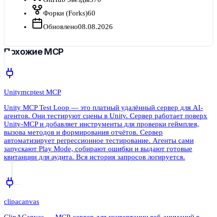
Форки (Forks)
60
Обновлено
08.08.2026
Похожие MCP
Unitymcptest MCP
Unity MCP Test Loop — это платный удалённый сервер для AI-
агентов. Они тестируют сцены в Unity. Сервер работает поверх
Unity-MCP и добавляет инструменты для проверки геймплея,
вызова методов и формирования отчётов. Сервер
автоматизирует регрессионное тестирование. Агенты сами
запускают Play Mode, собирают ошибки и выдают готовые
квитанции для аудита. Вся история запросов логируется.
clipacanvas
ClipACanvas — MCP-сервер для конвертации веб-анимаций в