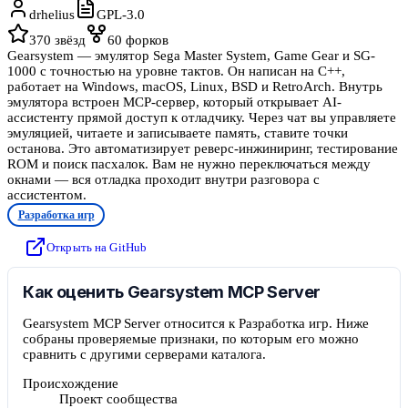
drhelius
GPL-3.0
370
звёзд
60
форков
Gearsystem — эмулятор Sega Master System, Game Gear и SG-
1000 с точностью на уровне тактов. Он написан на C++,
работает на Windows, macOS, Linux, BSD и RetroArch. Внутрь
эмулятора встроен MCP-сервер, который открывает AI-
ассистенту прямой доступ к отладчику. Через чат вы управляете
эмуляцией, читаете и записываете память, ставите точки
останова. Это автоматизирует реверс-инжиниринг, тестирование
ROM и поиск пасхалок. Вам не нужно переключаться между
окнами — вся отладка проходит внутри разговора с
ассистентом.
Разработка игр
Открыть на GitHub
Как оценить Gearsystem MCP Server
Gearsystem MCP Server относится к Разработка игр. Ниже
собраны проверяемые признаки, по которым его можно
сравнить с другими серверами каталога.
Происхождение
Проект сообщества