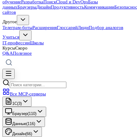
обучение
Разработка
Поиск
Cloud и DevOps
Базы
данных
Браузеры
Дизайн
Продуктивность
Коммуникации
Безопасно
сайтов
Другое
Телеграм-боты
Расширения
Глоссарий
Люди
Подбор аналогов
Учиться
IT-профессии
Школы
Курсы
Скоро
Q&A
Полезное
Все MCP-серверы
1C
(
3
)
Браузер
(
110
)
Данные
(
116
)
Дизайн
(
66
)