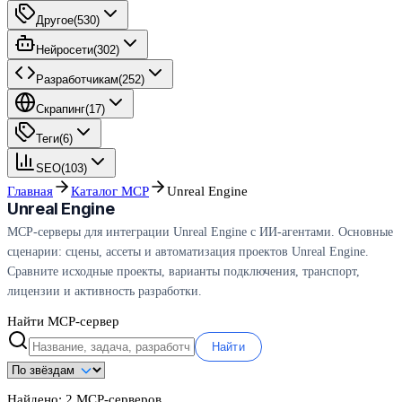
Другое
(
530
)
Нейросети
(
302
)
Разработчикам
(
252
)
Скрапинг
(
17
)
Теги
(
6
)
SEO
(
103
)
Главная
Каталог MCP
Unreal Engine
Unreal Engine
MCP-серверы для интеграции Unreal Engine с ИИ-агентами. Основные
сценарии: сцены, ассеты и автоматизация проектов Unreal Engine.
Сравните исходные проекты, варианты подключения, транспорт,
лицензии и активность разработки.
Найти MCP-сервер
Найти
Найдено:
2
MCP-серверов