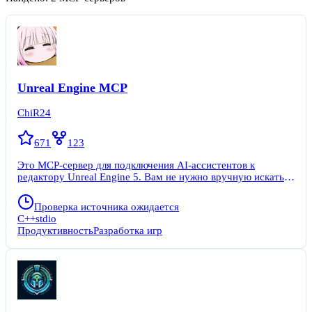
Unreal Engine MCP
ChiR24
671
123
Это MCP-сервер для подключения AI-ассистентов к
редактору Unreal Engine 5. Вам не нужно вручную искать
кнопки или писать сложные скрипты — AI выполняет
рутинные операции за вас. Сервер работает вместе с
Проверка источника ожидается
нативным плагином на C++ и даёт AI 17 инструментов для
C++
stdio
автоматизации. Решение подходит для гейм-дизайнеров,
Продуктивность
Разработка игр
технических художников и DevOps-инженеров. Вы
управляете проектом прямо из чата: создаёте ассеты,
настраиваете сцены, запускаете тесты и меняете настройки
движка без переключения контекста.