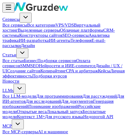
Сервисы
Все сервисы
Все категории
VPS/VDS
Виртуальный
хостинг
Выделенные серверы
Облачные платформы
CRM-
системы
Конструкторы сайтов
SEO-сервисы
Аналитика
трафика
ИИ-разработка
ИИ-агенты
Телефония
E-mail-
рассылки
Дизайн
Статьи
Все статьи
Бизнес
Подборки сервисов
Оплата
сервисов
SMM
SEO
Нейросети и ИИ
E-commerce
Дизайн / UX /
UI
Создание сайтов
Копирайтинг
CPA и арбитраж
Кейсы
Личная
эффективность
Подборки курсов
Новости
LLMs
Все LLM-модели
Для программирования
Для рассуждений
Для
ИИ-агентов
Для исследований
Для документов
Генерация
изображений
Понимание изображений
Российские
модели
Открытые веса
Локальный запуск
Бесплатные
модели
Контекст 1M+
Для русского языка
Недорогой API
MCP
Все MCP-серверы
AI и машинное