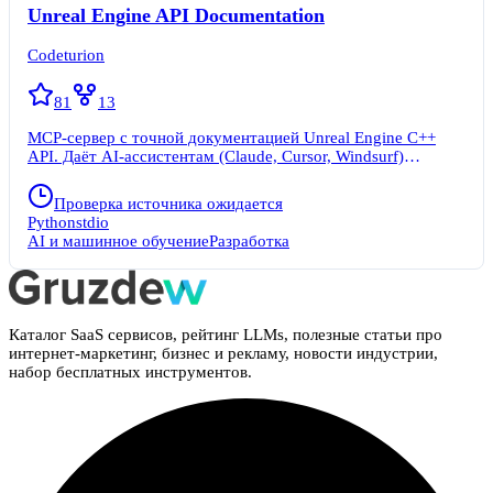
Unreal Engine API Documentation
Codeturion
81
13
MCP-сервер с точной документацией Unreal Engine C++
API. Даёт AI-ассистентам (Claude, Cursor, Windsurf)
достоверную информацию взамен галлюцинаций из
обучающих данных. Разработчики игр получают
Проверка источника ожидается
правильные сигнатуры функций, верные пути #include и
Python
stdio
актуальные методы без устаревших вариантов. Не требует
AI и машинное обучение
Разработка
установки Unreal Engine. Сервер скачивает готовую SQLite-
базу для вашей версии (5.3, 5.5, 5.7) и кэширует её
локально. Базы обновляются автоматически каждую
неделю.
Каталог SaaS сервисов, рейтинг LLMs, полезные статьи про
интернет-маркетинг, бизнес и рекламу, новости индустрии,
набор бесплатных инструментов.