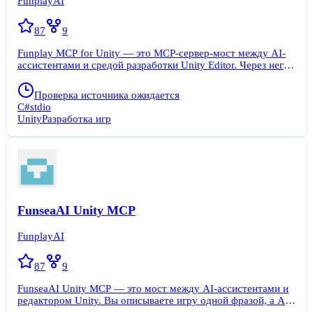
FunplayAI
87
9
Funplay MCP for Unity — это MCP-сервер-мост между AI-
ассистентами и средой разработки Unity Editor. Через него
нейросети (Claude Code, Cursor, Windsurf, VS Code Copilot,
LM Studio и другие) напрямую взаимодействуют с вашим
Проверка источника ожидается
проектом в реальном времени. Исчезает необходимость
C#
stdio
вручную переключаться между окнами и повторять
Unity
Разработка игр
шаблонные действия — AI делает всё сам внутри вашего
проекта. Сервер запускается прямо в редакторе Unity через
меню Funplay. Разработчику достаточно одной фразы на
естественном языке, чтобы AI создал сцену, сгенерировал
C# скрипты, настроил UI и логику игры. Всего в сервере 91
встроенный инструмент.
FunseaAI Unity MCP
FunplayAI
87
9
FunseaAI Unity MCP — это мост между AI-ассистентами и
редактором Unity. Вы описываете игру одной фразой, а AI-
ассистент через сервер создаёт сцену, пишет скрипты,