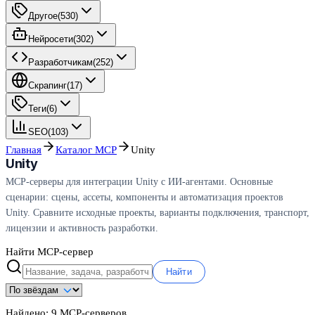
Другое
(
530
)
Нейросети
(
302
)
Разработчикам
(
252
)
Скрапинг
(
17
)
Теги
(
6
)
SEO
(
103
)
Главная
Каталог MCP
Unity
Unity
MCP-серверы для интеграции Unity с ИИ-агентами. Основные
сценарии: сцены, ассеты, компоненты и автоматизация проектов
Unity. Сравните исходные проекты, варианты подключения, транспорт,
лицензии и активность разработки.
Найти MCP-сервер
Найти
Найдено:
9
MCP-серверов