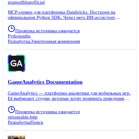
pramodbhatofficial
MCP-сервер для платформы Databricks. Построен на
официальном Python SDK. Через него ИИ-ассистент
напрямую вызывает 263 инструмента в 28 разделах
платформы. Unity Catalog, SQL, Compute, Jobs, Serving,
Проверка источника ожидается
MLflow — любая API доступна через чат. Не нужно
Python
stdio
вручную писать запросы, авторизовываться в консоли или
Разработка
Электронная коммерция
разбираться в эндпоинтах. Аутентификация встроена в
SDK. Работает с PAT, OAuth, Azure AD и сервис-
принципалами. Можно отключить ненужные модули через
переменные окружения, чтобы загружать только нужные
инструменты.
GameAnalytics Documentation
GameAnalytics — платформа аналитики для мобильных игр.
Её выбирают студии, которые хотят понимать поведение
игроков: откуда они приходят, как проходят уровни, сколько
тратят и почему уходят. Платформа даёт готовые метрики
Проверка источника ожидается
— DAU, retention, revenue — и инструменты для
streamable-http
когортного анализа. MCP-сервер GameAnalytics
Разработка
Поиск
Documentation решает проблему поиска документации.
Разработчикам больше не нужно вручную искать на сайте
GameAnalytics нужный SDK или API. Вы пишете запрос на