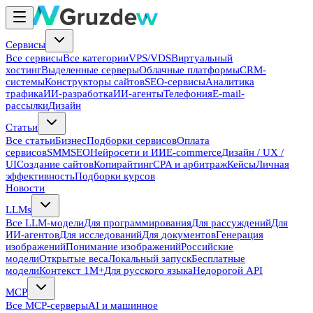
Сервисы
Все сервисы
Все категории
VPS/VDS
Виртуальный
хостинг
Выделенные серверы
Облачные платформы
CRM-
системы
Конструкторы сайтов
SEO-сервисы
Аналитика
трафика
ИИ-разработка
ИИ-агенты
Телефония
E-mail-
рассылки
Дизайн
Статьи
Все статьи
Бизнес
Подборки сервисов
Оплата
сервисов
SMM
SEO
Нейросети и ИИ
E-commerce
Дизайн / UX /
UI
Создание сайтов
Копирайтинг
CPA и арбитраж
Кейсы
Личная
эффективность
Подборки курсов
Новости
LLMs
Все LLM-модели
Для программирования
Для рассуждений
Для
ИИ-агентов
Для исследований
Для документов
Генерация
изображений
Понимание изображений
Российские
модели
Открытые веса
Локальный запуск
Бесплатные
модели
Контекст 1M+
Для русского языка
Недорогой API
MCP
Все MCP-серверы
AI и машинное