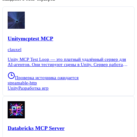
Unitymcptest MCP
clauxel
Unity MCP Test Loop — это платный удалённый сервер для
AI-агентов. Они тестируют сцены в Unity. Сервер работает
поверх Unity-MCP и добавляет инструменты для проверки
геймплея, вызова методов и формирования отчётов. Сервер
Проверка источника ожидается
автоматизирует регрессионное тестирование. Агенты сами
streamable-http
запускают Play Mode, собирают ошибки и выдают готовые
Unity
Разработка игр
квитанции для аудита. Вся история запросов логируется.
Databricks MCP Server