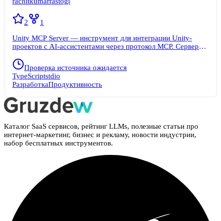
rachitkumarrastogi
2
1
Unity MCP Server — инструмент для интеграции Unity-
проектов с AI-ассистентами через протокол MCP. Сервер
читает файлы проекта напрямую с диска и передаёт
ассистенту структурированную информацию: настройки
Проверка источника ожидается
проекта, списки сцен, скрипты, префабы и другие ассеты.
TypeScript
stdio
Для работы не нужен запущенный Unity Editor —
Разработка
Продуктивность
достаточно указать путь к папке проекта. Сервер
использует стандартный MCP-протокол через stdio,
поэтому совместим с любым клиентом, поддерживающим
MCP: Cursor, Claude Desktop, VS Code (с плагином),
Windsurf, Continue и другие. Один сервер подходит для
Каталог SaaS сервисов, рейтинг LLMs, полезные статьи про
нескольких проектов — нужно лишь менять переменную
интернет-маркетинг, бизнес и рекламу, новости индустрии,
окружения UNITY_PROJECT_PATH.
набор бесплатных инструментов.