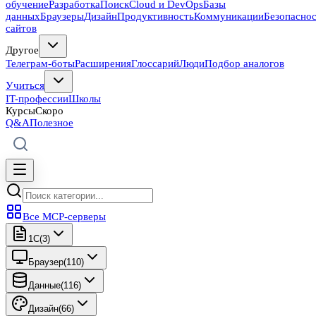
обучение
Разработка
Поиск
Cloud и DevOps
Базы
данных
Браузеры
Дизайн
Продуктивность
Коммуникации
Безопасно
сайтов
Другое
Телеграм-боты
Расширения
Глоссарий
Люди
Подбор аналогов
Учиться
IT-профессии
Школы
Курсы
Скоро
Q&A
Полезное
Все MCP-серверы
1C
(
3
)
Браузер
(
110
)
Данные
(
116
)
Дизайн
(
66
)