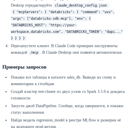
Desktop отредактируйте
:
claude_desktop_config.json
{ "mcpServers": { "databricks": { "command": "uvx",
"args": ["databricks-sdk-mcp"], "env": {
"DATABRICKS_HOST": "https://your-
workspace.databricks.com", "DATABRICKS_TOKEN": "dapi..."
} } } }
Перезапустите клиент. В Claude Code проверьте инструменты
командой
. В Claude Desktop они появятся автоматически.
/mcp
Примеры запросов
Покажи все таблицы в каталоге sales_db. Выведи их схему и
комментарии к столбцам.
Создай кластер test-cluster из двух узлов со Spark 3.5.0 и дождись
готовности.
Запусти джоб DataPipeline. Сообщи, когда завершится, и покажи
статус выполнения.
Найди модель regression_model в реестре MLflow и разверни её
на эндпоинте prod-serving.