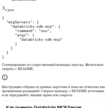
json
{

  "mcpServers": {

    "databricks-sdk-mcp": {

      "command": "uvx",

      "args": [

        "databricks-sdk-mcp"

      ]

    }

  }

}
Сгенерировано из существующей команды запуска. Желательно
сверить с README.
Инструкция собрана из данных карточки и пока не отмечена как
проверенная редакцией. Сверьте команду с README источника
и не передавайте лишние права или секреты.
Как оценить Databricks MCP Server