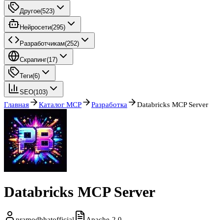
Другое
(
523
)
Нейросети
(
295
)
Разработчикам
(
252
)
Скрапинг
(
17
)
Теги
(
6
)
SEO
(
103
)
Главная
Каталог MCP
Разработка
Databricks MCP Server
Databricks MCP Server
pramodbhatofficial
Apache-2.0