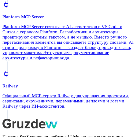
Planform MCP Server
Planform MCP Server связывает AI-ассистентов в VS Code и
Cursor с сервисом Planform. Разработчики и архитекторы
проектируют системы текстом, а не мышью. Вместо ручного
перетаскивания элементов вы описываете структуру словами. AI
строит диаграмму в Planform — создает блоки, проводит связи,
управляет макетом. Это ускоряет документирование
архитектуры и рефакторинг кода.
Railway
Официальный MCP-сервер Railway для управления проектами,
сервисами, окружениями, переменными, деплоями и логами
Railway через ИИ-ассистентов.
Каталог SaaS сервисов, рейтинг LLMs, полезные статьи про