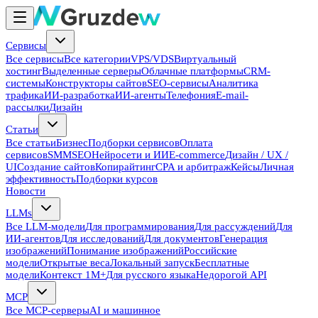
Сервисы
Все сервисы
Все категории
VPS/VDS
Виртуальный
хостинг
Выделенные серверы
Облачные платформы
CRM-
системы
Конструкторы сайтов
SEO-сервисы
Аналитика
трафика
ИИ-разработка
ИИ-агенты
Телефония
E-mail-
рассылки
Дизайн
Статьи
Все статьи
Бизнес
Подборки сервисов
Оплата
сервисов
SMM
SEO
Нейросети и ИИ
E-commerce
Дизайн / UX /
UI
Создание сайтов
Копирайтинг
CPA и арбитраж
Кейсы
Личная
эффективность
Подборки курсов
Новости
LLMs
Все LLM-модели
Для программирования
Для рассуждений
Для
ИИ-агентов
Для исследований
Для документов
Генерация
изображений
Понимание изображений
Российские
модели
Открытые веса
Локальный запуск
Бесплатные
модели
Контекст 1M+
Для русского языка
Недорогой API
MCP
Все MCP-серверы
AI и машинное