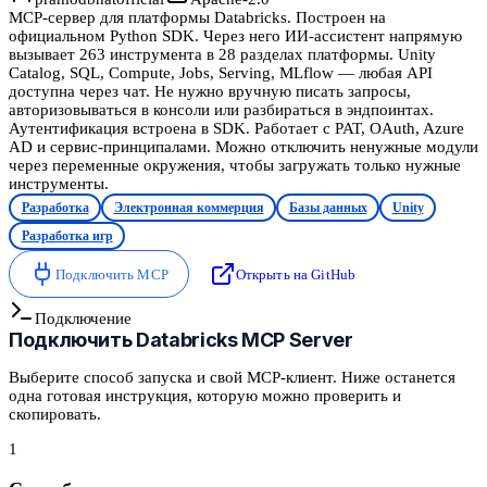
MCP-сервер для платформы Databricks. Построен на
официальном Python SDK. Через него ИИ-ассистент напрямую
вызывает 263 инструмента в 28 разделах платформы. Unity
Catalog, SQL, Compute, Jobs, Serving, MLflow — любая API
доступна через чат. Не нужно вручную писать запросы,
авторизовываться в консоли или разбираться в эндпоинтах.
Аутентификация встроена в SDK. Работает с PAT, OAuth, Azure
AD и сервис-принципалами. Можно отключить ненужные модули
через переменные окружения, чтобы загружать только нужные
инструменты.
Разработка
Электронная коммерция
Базы данных
Unity
Разработка игр
Подключить MCP
Открыть на GitHub
Подключение
Подключить
Databricks MCP Server
Выберите способ запуска и свой MCP-клиент. Ниже останется
одна готовая инструкция, которую можно проверить и
скопировать.
1