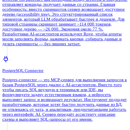
отправляет команды, получает данные со страниц. Главная
особенность: вместо скриншотов сервер возвращает доступное
дерево (accessibility tree). Это структурированный список
элементов, который LLM обрабатывает быстрее и дешевле. Для
типовой страницы скриншот занимает ~114 000 токенов,
доступное дерево — ~26 000. Экономия около 77 %.
Разработчики AI-ассистентов используют Rove, чтобы агенты
могли заполнять формы, нажимать кнопки, собирать данные и
делать скриншоты — без лишних затрат.
PostgreSQL Connector
Postgres-connector — это MCP-сервер для выполнения запросов к
базам PostgreSQL через диалог с AI-ассистентом. Вместо того
чтобы писать SQL вручную в терминале или IDE, вы
формулируете задачу естественным языком, а нейросеть
выполняет запрос и возвращает результат. Инструмент подходит
разработчикам, которые хотят быстро получить данные из БД,
не отвлекаясь от чата, и аналитикам, предпочитающим работать
через интерфейс AI. Сервер передаёт ассистенту описание
схемы и выполняет SQL-запросы от его имени.