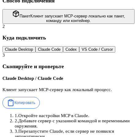
Способ подключения
Пакет
Клиент запускает MCP-сервер локально как пакет,
команду или контейнер.
2
Куда подключить
Claude Desktop
Claude Code
Codex
VS Code / Cursor
3
Скопируйте и проверьте
Claude Desktop / Claude Code
Клиент запускает MCP-сервер как локальный процесс.
Копировать
1
.
Откройте настройки MCP в Claude.
2
.
Добавьте сервер с указанной командой и переменными
окружения.
3
.
Перезапустите Claude, если сервер не появился
автоматически.