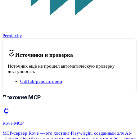
Perplexity
Источники и проверка
Источник ещё не прошёл автоматическую проверку
доступности.
GitHub-репозиторий
Похожие MCP
Rove MCP
MCP-сервер Rove — это хостинг Playwright, созданный для AI-
агентов. Он работает как посредник между агентом и браузером: