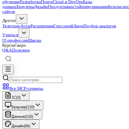
обучение
Разработка
Поиск
Cloud и DevOps
Базы
данных
Браузеры
Дизайн
Продуктивность
Коммуникации
Безопасно
сайтов
Другое
Телеграм-боты
Расширения
Глоссарий
Люди
Подбор аналогов
Учиться
IT-профессии
Школы
Курсы
Скоро
Q&A
Полезное
Все MCP-серверы
1C
(
3
)
Браузер
(
110
)
Данные
(
116
)
Дизайн
(
66
)