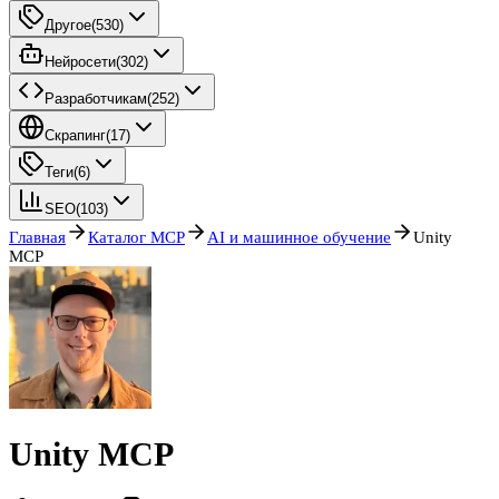
Другое
(
530
)
Нейросети
(
302
)
Разработчикам
(
252
)
Скрапинг
(
17
)
Теги
(
6
)
SEO
(
103
)
Главная
Каталог MCP
AI и машинное обучение
Unity
MCP
Unity MCP