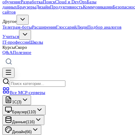
обучение
Разработка
Поиск
Cloud и DevOps
Базы
данных
Браузеры
Дизайн
Продуктивность
Коммуникации
Безопасно
сайтов
Другое
Телеграм-боты
Расширения
Глоссарий
Люди
Подбор аналогов
Учиться
IT-профессии
Школы
Курсы
Скоро
Q&A
Полезное
Все MCP-серверы
1C
(
3
)
Браузер
(
110
)
Данные
(
116
)
Дизайн
(
66
)