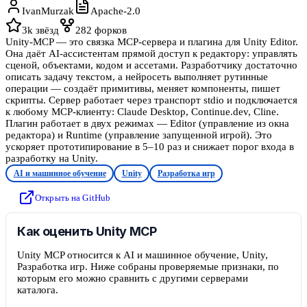
IvanMurzak
Apache-2.0
3k
звёзд
282
форков
Unity-MCP — это связка MCP-сервера и плагина для Unity Editor.
Она даёт AI-ассистентам прямой доступ к редактору: управлять
сценой, объектами, кодом и ассетами. Разработчику достаточно
описать задачу текстом, а нейросеть выполняет рутинные
операции — создаёт примитивы, меняет компоненты, пишет
скрипты. Сервер работает через транспорт stdio и подключается
к любому MCP-клиенту: Claude Desktop, Continue.dev, Cline.
Плагин работает в двух режимах — Editor (управление из окна
редактора) и Runtime (управление запущенной игрой). Это
ускоряет прототипирование в 5–10 раз и снижает порог входа в
разработку на Unity.
AI и машинное обучение
Unity
Разработка игр
Открыть на GitHub
Как оценить Unity MCP
Unity MCP относится к AI и машинное обучение, Unity,
Разработка игр. Ниже собраны проверяемые признаки, по
которым его можно сравнить с другими серверами
каталога.