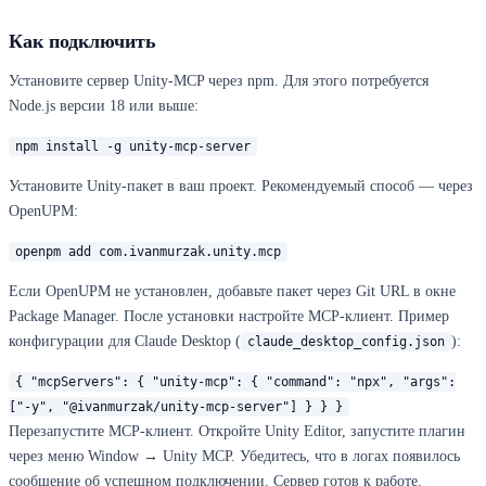
Как подключить
Установите сервер Unity-MCP через npm. Для этого потребуется
Node.js версии 18 или выше:
npm install -g unity-mcp-server
Установите Unity-пакет в ваш проект. Рекомендуемый способ — через
OpenUPM:
openpm add com.ivanmurzak.unity.mcp
Если OpenUPM не установлен, добавьте пакет через Git URL в окне
Package Manager. После установки настройте MCP-клиент. Пример
конфигурации для Claude Desktop (
):
claude_desktop_config.json
{ "mcpServers": { "unity-mcp": { "command": "npx", "args":
["-y", "@ivanmurzak/unity-mcp-server"] } } }
Перезапустите MCP-клиент. Откройте Unity Editor, запустите плагин
через меню Window → Unity MCP. Убедитесь, что в логах появилось
сообщение об успешном подключении. Сервер готов к работе.