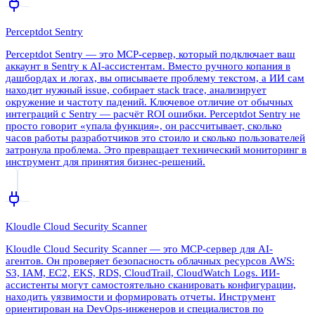
Perceptdot Sentry
Perceptdot Sentry — это MCP-сервер, который подключает ваш
аккаунт в Sentry к AI-ассистентам. Вместо ручного копания в
дашбордах и логах, вы описываете проблему текстом, а ИИ сам
находит нужный issue, собирает stack trace, анализирует
окружение и частоту падений. Ключевое отличие от обычных
интеграций с Sentry — расчёт ROI ошибки. Perceptdot Sentry не
просто говорит «упала функция», он рассчитывает, сколько
часов работы разработчиков это стоило и сколько пользователей
затронула проблема. Это превращает технический мониторинг в
инструмент для принятия бизнес-решений.
Kloudle Cloud Security Scanner
Kloudle Cloud Security Scanner — это MCP-сервер для AI-
агентов. Он проверяет безопасность облачных ресурсов AWS:
S3, IAM, EC2, EKS, RDS, CloudTrail, CloudWatch Logs. ИИ-
ассистенты могут самостоятельно сканировать конфигурации,
находить уязвимости и формировать отчеты. Инструмент
ориентирован на DevOps-инженеров и специалистов по