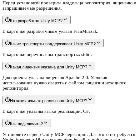
Перед установкой проверьте владельца репозитория, лицензию и
запрашиваемые разрешения.
Кто разработал Unity MCP?
В карточке разработчиком указан IvanMurzak.
Какие транспорты поддерживает Unity MCP?
В карточке перечислены транспорты: stdio.
Какая лицензия указана для Unity MCP?
Для проекта указана лицензия Apache-2.0. Условия
использования нужно сверять с файлом лицензии исходного
репозитория.
На каких языках реализован Unity MCP?
В карточке указаны языки реализации: C#.
Как подключить?
Установите сервер Unity-MCP через npm. Для этого потребуется
Node. js версии 18 или выше: npm install -g unity-mcp-server