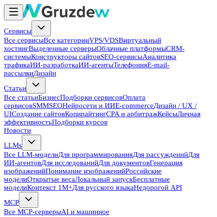
Сервисы
Все сервисы
Все категории
VPS/VDS
Виртуальный
хостинг
Выделенные серверы
Облачные платформы
CRM-
системы
Конструкторы сайтов
SEO-сервисы
Аналитика
трафика
ИИ-разработка
ИИ-агенты
Телефония
E-mail-
рассылки
Дизайн
Статьи
Все статьи
Бизнес
Подборки сервисов
Оплата
сервисов
SMM
SEO
Нейросети и ИИ
E-commerce
Дизайн / UX /
UI
Создание сайтов
Копирайтинг
CPA и арбитраж
Кейсы
Личная
эффективность
Подборки курсов
Новости
LLMs
Все LLM-модели
Для программирования
Для рассуждений
Для
ИИ-агентов
Для исследований
Для документов
Генерация
изображений
Понимание изображений
Российские
модели
Открытые веса
Локальный запуск
Бесплатные
модели
Контекст 1M+
Для русского языка
Недорогой API
MCP
Все MCP-серверы
AI и машинное