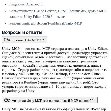
Лицензия: Apache-2.0
Совместимость: Claude Desktop, Cline, Continue.dev, другие MCP-
клиенты; Unity Editor 2020.3 и выше
Репозиторий: github.com/IvanMurzak/Unity-MCP
Вопросы и ответы
Что такое Unity MCP?
Unity-MCP — это связка MCP-сервера и плагина для Unity Editor.
Она даёт AI-ассистентам прямой доступ к редактору: управлять
сценой, объектами, кодом и ассетами. Разработчику достаточно
описать задачу текстом, а нейросеть выполняет рутинные
операции — создаёт примитивы, меняет компоненты, пишет
скрипты. Сервер работает через транспорт stdio и подключается
к любому MCP-клиенту: Claude Desktop, Continue.dev, Cline.
Плагин работает в двух режимах — Editor (управление из окна
редактора) и Runtime (управление запущенной игрой). Это
ускоряет прототипирование в 5–10 раз и снижает порог входа в
разработку на Unity.
Отмечен ли Unity MCP как официальный MCP-сервер?
Unity MCP не отмечен в каталоге как официальный MCP-сервер.