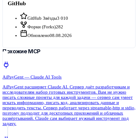
GitHub
GitHub Звёзды
3 010
Форки (Forks)
282
Обновлено
08.08.2026
Похожие MCP
AiPayGent — Claude AI Tools
AiPayGent расширяет Claude AI. Сервер даёт разработчикам и
исследователям набор готовых инструментов. Вам не нужно
писать сложные промты для каждой задачи — сервер сам умеет
искать информацию, писать код, анализировать данные и
переводить тексты. Сервер работает через streamable-http и stdio,
поэтому подходит для десктопных приложений и облачных
развёртываний. Claude сам выбирает нужный инструмент под
задачу.