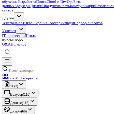
обучение
Разработка
Поиск
Cloud и DevOps
Базы
данных
Браузеры
Дизайн
Продуктивность
Коммуникации
Безопасно
сайтов
Другое
Телеграм-боты
Расширения
Глоссарий
Люди
Подбор аналогов
Учиться
IT-профессии
Школы
Курсы
Скоро
Q&A
Полезное
Все MCP-серверы
1C
(
3
)
Браузер
(
110
)
Данные
(
116
)
Дизайн
(
66
)