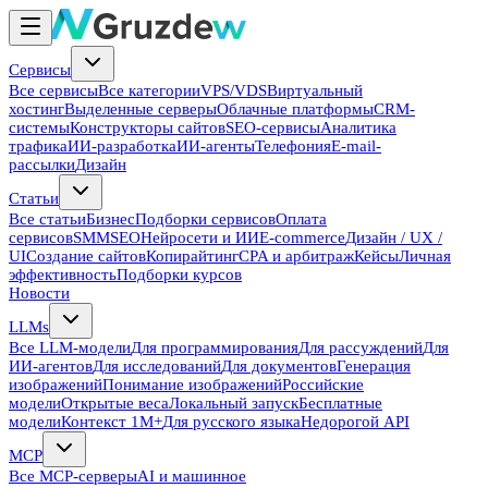
Сервисы
Все сервисы
Все категории
VPS/VDS
Виртуальный
хостинг
Выделенные серверы
Облачные платформы
CRM-
системы
Конструкторы сайтов
SEO-сервисы
Аналитика
трафика
ИИ-разработка
ИИ-агенты
Телефония
E-mail-
рассылки
Дизайн
Статьи
Все статьи
Бизнес
Подборки сервисов
Оплата
сервисов
SMM
SEO
Нейросети и ИИ
E-commerce
Дизайн / UX /
UI
Создание сайтов
Копирайтинг
CPA и арбитраж
Кейсы
Личная
эффективность
Подборки курсов
Новости
LLMs
Все LLM-модели
Для программирования
Для рассуждений
Для
ИИ-агентов
Для исследований
Для документов
Генерация
изображений
Понимание изображений
Российские
модели
Открытые веса
Локальный запуск
Бесплатные
модели
Контекст 1M+
Для русского языка
Недорогой API
MCP
Все MCP-серверы
AI и машинное