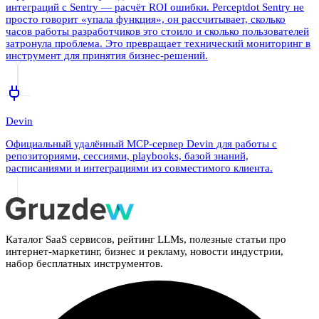
интеграций с Sentry — расчёт ROI ошибки. Perceptdot Sentry не
просто говорит «упала функция», он рассчитывает, сколько
часов работы разработчиков это стоило и сколько пользователей
затронула проблема. Это превращает технический мониторинг в
инструмент для принятия бизнес-решений.
Devin
Официальный удалённый MCP-сервер Devin для работы с
репозиториями, сессиями, playbooks, базой знаний,
расписаниями и интеграциями из совместимого клиента.
Каталог SaaS сервисов, рейтинг LLMs, полезные статьи про
интернет-маркетинг, бизнес и рекламу, новости индустрии,
набор бесплатных инструментов.