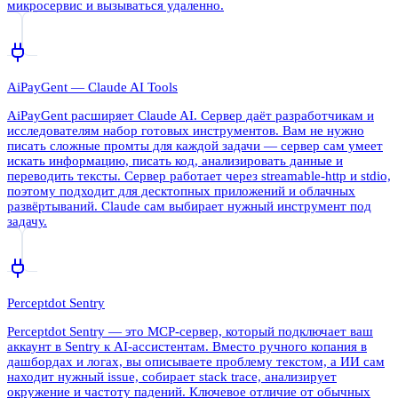
микросервис и вызываться удаленно.
AiPayGent — Claude AI Tools
AiPayGent расширяет Claude AI. Сервер даёт разработчикам и
исследователям набор готовых инструментов. Вам не нужно
писать сложные промты для каждой задачи — сервер сам умеет
искать информацию, писать код, анализировать данные и
переводить тексты. Сервер работает через streamable-http и stdio,
поэтому подходит для десктопных приложений и облачных
развёртываний. Claude сам выбирает нужный инструмент под
задачу.
Perceptdot Sentry
Perceptdot Sentry — это MCP-сервер, который подключает ваш
аккаунт в Sentry к AI-ассистентам. Вместо ручного копания в
дашбордах и логах, вы описываете проблему текстом, а ИИ сам
находит нужный issue, собирает stack trace, анализирует
окружение и частоту падений. Ключевое отличие от обычных