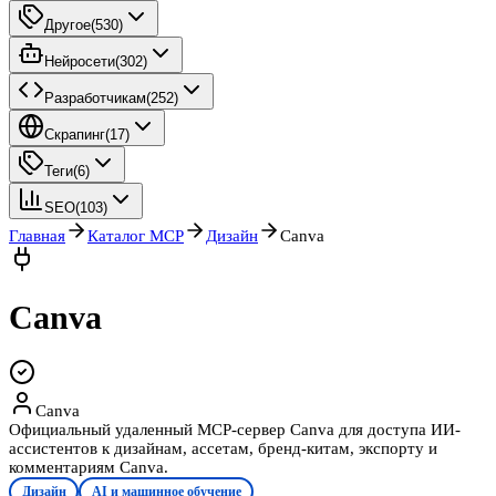
Другое
(
530
)
Нейросети
(
302
)
Разработчикам
(
252
)
Скрапинг
(
17
)
Теги
(
6
)
SEO
(
103
)
Главная
Каталог MCP
Дизайн
Canva
Canva
Canva
Официальный удаленный MCP-сервер Canva для доступа ИИ-
ассистентов к дизайнам, ассетам, бренд-китам, экспорту и
комментариям Canva.
Дизайн
AI и машинное обучение