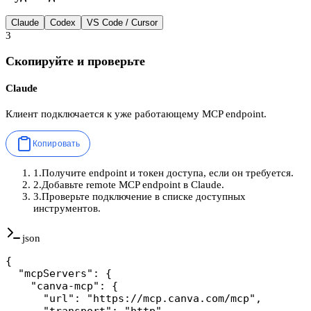
Claude
Codex
VS Code / Cursor
3
Скопируйте и проверьте
Claude
Клиент подключается к уже работающему MCP endpoint.
Копировать
1
.
Получите endpoint и токен доступа, если он требуется.
2
.
Добавьте remote MCP endpoint в Claude.
3
.
Проверьте подключение в списке доступных
инструментов.
json
{

  "mcpServers": {

    "canva-mcp": {

      "url": "https://mcp.canva.com/mcp",

      "transport": "http"
