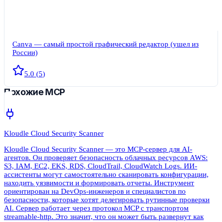
Canva — самый простой графический редактор (ушел из
России)
5.0
(
5
)
Похожие MCP
Kloudle Cloud Security Scanner
Kloudle Cloud Security Scanner — это MCP-сервер для AI-
агентов. Он проверяет безопасность облачных ресурсов AWS:
S3, IAM, EC2, EKS, RDS, CloudTrail, CloudWatch Logs. ИИ-
ассистенты могут самостоятельно сканировать конфигурации,
находить уязвимости и формировать отчеты. Инструмент
ориентирован на DevOps-инженеров и специалистов по
безопасности, которые хотят делегировать рутинные проверки
AI. Сервер работает через протокол MCP с транспортом
streamable-http. Это значит, что он может быть развернут как