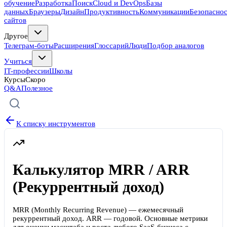
обучение
Разработка
Поиск
Cloud и DevOps
Базы
данных
Браузеры
Дизайн
Продуктивность
Коммуникации
Безопасно
сайтов
Другое
Телеграм-боты
Расширения
Глоссарий
Люди
Подбор аналогов
Учиться
IT-профессии
Школы
Курсы
Скоро
Q&A
Полезное
К списку инструментов
Калькулятор MRR / ARR
(Рекуррентный доход)
MRR (Monthly Recurring Revenue) — ежемесячный
рекуррентный доход. ARR — годовой. Основные метрики