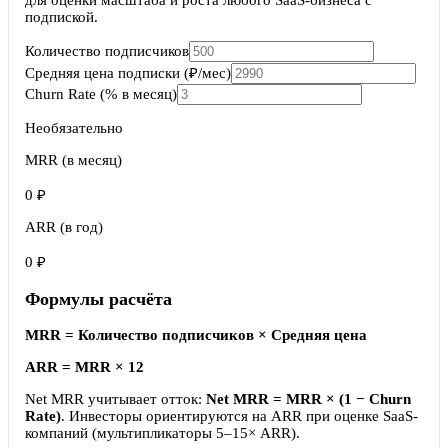
для оценки масштаба и роста любого SaaS-бизнеса с
подпиской.
Количество подписчиков
Средняя цена подписки (₽/мес)
Churn Rate (% в месяц)
Необязательно
MRR (в месяц)
0
₽
ARR (в год)
0
₽
Формулы расчёта
MRR = Количество подписчиков × Средняя цена
ARR = MRR × 12
Net MRR учитывает отток:
Net MRR = MRR × (1 − Churn
Rate)
. Инвесторы ориентируются на ARR при оценке SaaS-
компаний (мультипликаторы 5–15× ARR).