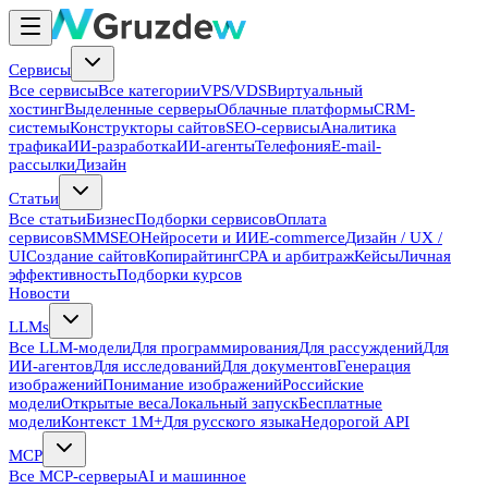
Сервисы
Все сервисы
Все категории
VPS/VDS
Виртуальный
хостинг
Выделенные серверы
Облачные платформы
CRM-
системы
Конструкторы сайтов
SEO-сервисы
Аналитика
трафика
ИИ-разработка
ИИ-агенты
Телефония
E-mail-
рассылки
Дизайн
Статьи
Все статьи
Бизнес
Подборки сервисов
Оплата
сервисов
SMM
SEO
Нейросети и ИИ
E-commerce
Дизайн / UX /
UI
Создание сайтов
Копирайтинг
CPA и арбитраж
Кейсы
Личная
эффективность
Подборки курсов
Новости
LLMs
Все LLM-модели
Для программирования
Для рассуждений
Для
ИИ-агентов
Для исследований
Для документов
Генерация
изображений
Понимание изображений
Российские
модели
Открытые веса
Локальный запуск
Бесплатные
модели
Контекст 1M+
Для русского языка
Недорогой API
MCP
Все MCP-серверы
AI и машинное