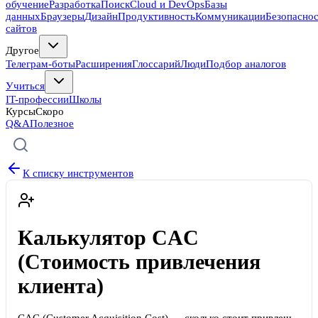
обучение
Разработка
Поиск
Cloud и DevOps
Базы
данных
Браузеры
Дизайн
Продуктивность
Коммуникации
Безопасно
сайтов
Другое
Телеграм-боты
Расширения
Глоссарий
Люди
Подбор аналогов
Учиться
IT-профессии
Школы
Курсы
Скоро
Q&A
Полезное
К списку инструментов
Калькулятор CAC
(Стоимость привлечения
клиента)