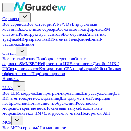
Сервисы
Все сервисы
Все категории
VPS/VDS
Виртуальный
хостинг
Выделенные серверы
Облачные платформы
CRM-
системы
Конструкторы сайтов
SEO-сервисы
Аналитика
трафика
ИИ-разработка
ИИ-агенты
Телефония
E-mail-
рассылки
Дизайн
Статьи
Все статьи
Бизнес
Подборки сервисов
Оплата
сервисов
SMM
SEO
Нейросети и ИИ
E-commerce
Дизайн / UX /
UI
Создание сайтов
Копирайтинг
CPA и арбитраж
Кейсы
Личная
эффективность
Подборки курсов
Новости
LLMs
Все LLM-модели
Для программирования
Для рассуждений
Для
ИИ-агентов
Для исследований
Для документов
Генерация
изображений
Понимание изображений
Российские
модели
Открытые веса
Локальный запуск
Бесплатные
модели
Контекст 1M+
Для русского языка
Недорогой API
MCP
Все MCP-серверы
AI и машинное