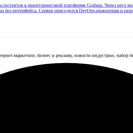
ассистентов к мониторинговой платформе Grafana. Через него м
торые хотят ускорить анализ инцидентов.
д по названию — и AI сам сходит в Grafana и вернёт ответ. Поддерживаются локаль
ный аккаунт с токеном доступа.
тернет-маркетинг, бизнес и рекламу, новости индустрии, набор 