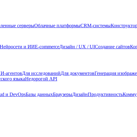
ленные серверы
Облачные платформы
CRM-системы
Конструкто
Нейросети и ИИ
E-commerce
Дизайн / UX / UI
Создание сайтов
Ко
И-агентов
Для исследований
Для документов
Генерация изображ
сского языка
Недорогой API
ud и DevOps
Базы данных
Браузеры
Дизайн
Продуктивность
Комму