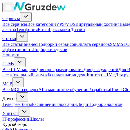
Сервисы
Все сервисы
Все категории
VPS/VDS
Виртуальный хостинг
Выде
агенты
Телефония
E-mail-рассылки
Дизайн
Статьи
Все статьи
Бизнес
Подборки сервисов
Оплата сервисов
SMM
SEO
эффективность
Подборки курсов
Новости
LLMs
Все LLM-модели
Для программирования
Для рассуждений
Для И
веса
Локальный запуск
Бесплатные модели
Контекст 1M+
Для ру
MCP
Все MCP-серверы
AI и машинное обучение
Разработка
Поиск
Clo
Другое
Телеграм-боты
Расширения
Глоссарий
Люди
Подбор аналогов
Учиться
IT-профессии
Школы
Курсы
Скоро
Q&A
Полезное