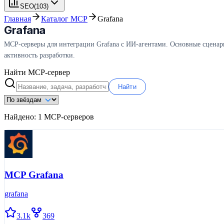
SEO
(
103
)
Главная
Каталог MCP
Grafana
Grafana
MCP-серверы для интеграции Grafana с ИИ-агентами. Основные сценари
активность разработки.
Найти MCP-сервер
Найти
Найдено:
1
MCP-серверов
MCP Grafana
grafana
3.1k
369