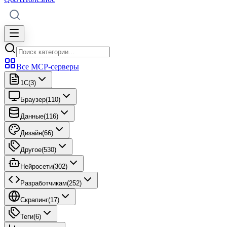
Все MCP-серверы
1C
(
3
)
Браузер
(
110
)
Данные
(
116
)
Дизайн
(
66
)
Другое
(
530
)
Нейросети
(
302
)
Разработчикам
(
252
)
Скрапинг
(
17
)
Теги
(
6
)