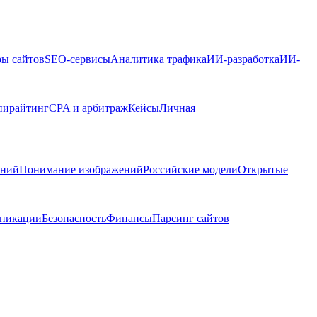
ры сайтов
SEO-сервисы
Аналитика трафика
ИИ-разработка
ИИ-
пирайтинг
CPA и арбитраж
Кейсы
Личная
ений
Понимание изображений
Российские модели
Открытые
никации
Безопасность
Финансы
Парсинг сайтов