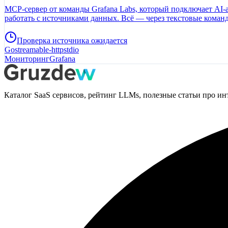
MCP-сервер от команды Grafana Labs, который подключает AI-
работать с источниками данных. Всё — через текстовые команды без интерфейса. Сервер пригодится DevOps-инженерам и разработчикам, ко
Достаточно попросить ассистента показать график загрузки CPU или найти дашбор
(версия 9.0 и выше) и Grafana Cloud. Для работы нужен сервис
Проверка источника ожидается
Go
streamable-http
stdio
Мониторинг
Grafana
Каталог SaaS сервисов, рейтинг LLMs, полезные статьи про ин