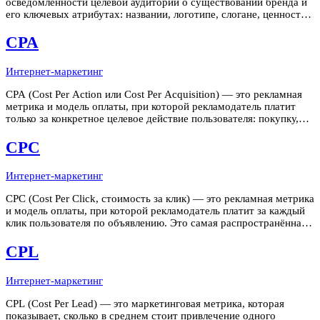
осведомлённости целевой аудитории о существовании бренда и
его ключевых атрибутах: названии, логотипе, слогане, ценностях,
обещании. Это первый и фундаментальный уровень
маркетинговой воронки: человек не может купить продукт у
CPA
бренда, о котором он
Интернет-маркетинг
CPA (Cost Per Action или Cost Per Acquisition) — это рекламная
метрика и модель оплаты, при которой рекламодатель платит
только за конкретное целевое действие пользователя: покупку,
оплату подписки, регистрацию с верификацией, установку
приложения. В отличие от CPL, где "лидом" может быть просто
CPC
зап
Интернет-маркетинг
CPC (Cost Per Click, стоимость за клик) — это рекламная метрика
и модель оплаты, при которой рекламодатель платит за каждый
клик пользователя по объявлению. Это самая распространённая
модель оплаты в контекстной рекламе (Яндекс Директ) и
таргетированной рекламе (ВКонтакте, myTarget). CPC позволяет
CPL
т
Интернет-маркетинг
CPL (Cost Per Lead) — это маркетинговая метрика, которая
показывает, сколько в среднем стоит привлечение одного