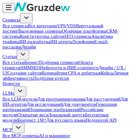
Сервисы
Все сервисы
Все категории
VPS/VDS
Виртуальный
хостинг
Выделенные серверы
Облачные платформы
CRM-
системы
Конструкторы сайтов
SEO-сервисы
Аналитика
трафика
ИИ-разработка
ИИ-агенты
Телефония
E-mail-
рассылки
Дизайн
Статьи
Все статьи
Бизнес
Подборки сервисов
Оплата
сервисов
SMM
SEO
Нейросети и ИИ
E-commerce
Дизайн / UX /
UI
Создание сайтов
Копирайтинг
CPA и арбитраж
Кейсы
Личная
эффективность
Подборки курсов
Новости
LLMs
Все LLM-модели
Для программирования
Для рассуждений
Для
ИИ-агентов
Для исследований
Для документов
Генерация
изображений
Понимание изображений
Российские
модели
Открытые веса
Локальный запуск
Бесплатные
модели
Контекст 1M+
Для русского языка
Недорогой API
MCP
Все MCP-серверы
AI и машинное