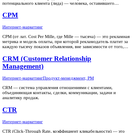
потенциального клиента (лида) — человека, оставившего
контактные данные или выполнившего другое целевое действие
первого уровня. CPL — один из ключевых показателей
CPM
эффективности рекламных
Интернет-маркетинг
CPM (от лат. Cost Per Mille, где Mille — тысяча) — это рекламная
метрика и модель оплаты, при которой рекламодатель платит за
каждую тысячу показов объявления, вне зависимости от того,
кликнул ли пользователь по нему. CPM — это язык медийной
рекламы: баннеры, видеоролики, рекламные вставки в подкаст
CRM (Customer Relationship
Management)
Интернет-маркетинг
Продукт-менеджмент, PM
CRM — система управления отношениями с клиентами,
объединяющая контакты, сделки, коммуникации, задачи и
аналитику продаж.
CTR
Интернет-маркетинг
CTR (Click-Through Rate, коэффициент кликабельности) — это