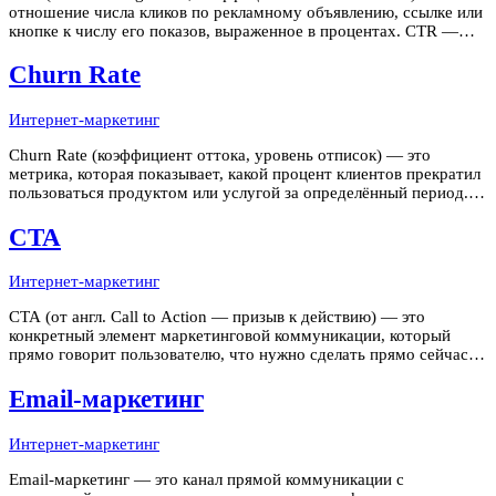
отношение числа кликов по рекламному объявлению, ссылке или
кнопке к числу его показов, выраженное в процентах. CTR —
базовая метрика эффективности рекламных материалов: чем
выше CTR, тем точнее объявление попадает в интерес целевой
Churn Rate
аудитори
Интернет-маркетинг
Churn Rate (коэффициент оттока, уровень отписок) — это
метрика, которая показывает, какой процент клиентов прекратил
пользоваться продуктом или услугой за определённый период.
Для подписочного бизнеса (SaaS, стриминг, телеком) Churn Rate
— это метрика, напрямую определяющая устойчивость и
CTA
стоимость
Интернет-маркетинг
CTA (от англ. Call to Action — призыв к действию) — это
конкретный элемент маркетинговой коммуникации, который
прямо говорит пользователю, что нужно сделать прямо сейчас:
купить, оставить заявку, скачать, подписаться, позвонить. CTA
— это мост между интересом пользователя и целевым действием
Email-маркетинг
бизнеса
Интернет-маркетинг
Email-маркетинг — это канал прямой коммуникации с