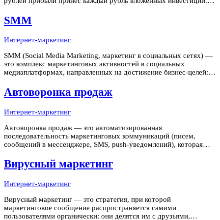
рублей прибыли принёс каждый рубль вложенных инвестиций. В
маркетинге ROI используется для оценки рентабельности
рекламных кампаний, каналов продвижения и маркетинговых
SMM
активностей в
Интернет-маркетинг
SMM (Social Media Marketing, маркетинг в социальных сетях) —
это комплекс маркетинговых активностей в социальных
медиаплатформах, направленных на достижение бизнес-целей:
повышение узнаваемости бренда, лидогенерацию, продажи,
создание сообщества вокруг продукта и удержание клиентов.
Автоворонка продаж
SMM включает орг
Интернет-маркетинг
Автоворонка продаж — это автоматизированная
последовательность маркетинговых коммуникаций (писем,
сообщений в мессенджере, SMS, push-уведомлений), которая
ведёт потенциального клиента от первого контакта с брендом до
покупки и повторных продаж без участия живого менеджера.
Вирусный маркетинг
Ключевое слово — "автомати
Интернет-маркетинг
Вирусный маркетинг — это стратегия, при которой
маркетинговое сообщение распространяется самими
пользователями органически: они делятся им с друзьями,