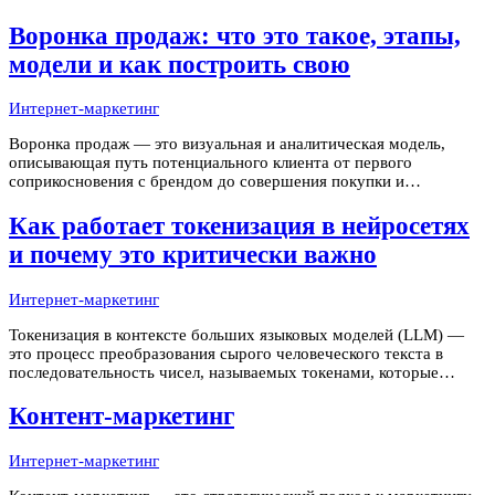
репостят, пересылают. Как биологический вирус, такое
сообщение размножается экспоненциально, охватывая
Воронка продаж: что это такое, этапы,
аудиторию, до которой рекламодатель никогда не
модели и как построить свою
Интернет-маркетинг
Воронка продаж — это визуальная и аналитическая модель,
описывающая путь потенциального клиента от первого
соприкосновения с брендом до совершения покупки и
повторных сделок. Называется воронкой, потому что на каждом
следующем этапе людей становится всё меньше: из тысячи
Как работает токенизация в нейросетях
человек, узнавших о продукте
и почему это критически важно
Интернет-маркетинг
Токенизация в контексте больших языковых моделей (LLM) —
это процесс преобразования сырого человеческого текста в
последовательность чисел, называемых токенами, которые
нейросеть способна обрабатывать математически. Модели не
понимают буквы или слова напрямую, они оперируют массивами
Контент-маркетинг
идентификаторов
Интернет-маркетинг