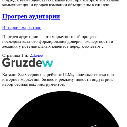
коммуникации и продаж компании объединены в единую
бесшовную систему. Клиент может начать разговор в
мессенджере, продолжить по телефону и завершить оформление
Прогрев аудитории
через сайт — и на ка
Интернет-маркетинг
Прогрев аудитории — это маркетинговый процесс
последовательного формирования доверия, экспертности и
желания у потенциальных клиентов перед ключевым
предложением (покупкой, регистрацией, запуском). Суть
Страница
1
из
2
Далее →
прогрева — человек не покупает у незнакомца. Чем сложнее и
дороже продукт, тем больше касаний с б
Каталог SaaS сервисов, рейтинг LLMs, полезные статьи про
интернет-маркетинг, бизнес и рекламу, новости индустрии,
набор бесплатных инструментов.