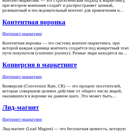
Контент-маркетинг — это стратегический подход к маркетингу,
при котором компания создаёт и распространяет ценный,
релевантный и последовательный контент для привлечения и
удержания чётко определённой аудитории с целью
стимулирования прибыльных действий клиентов. Ключевое
Контентная воронка
слово здесь — "ценный": в от
Интернет-маркетинг
Контентная воронка — это система контент-маркетинга, при
которой каждая единица контента создаётся под конкретный этап
пути покупателя (customer journey). Разные люди находятся на
разных уровнях осведомлённости о проблеме и продукте.
Контент, попавший к человеку не на "своём" этапе, не работает:
Конверсия в маркетинге
про
Интернет-маркетинг
Конверсия (Conversion Rate, CR) — это процент посетителей,
которые совершили целевое действие от общего числа людей,
оказавшихся в воронке на данном шаге. Это может быть
покупка, заявка, регистрация, звонок или даже добавление
товара в корзину. Чем выше конверсия, тем дешевле вам
Лид-магнит
обходится каждый кл
Интернет-маркетинг
Лид-магнит (Lead Magnet) — это бесплатная ценность, которую