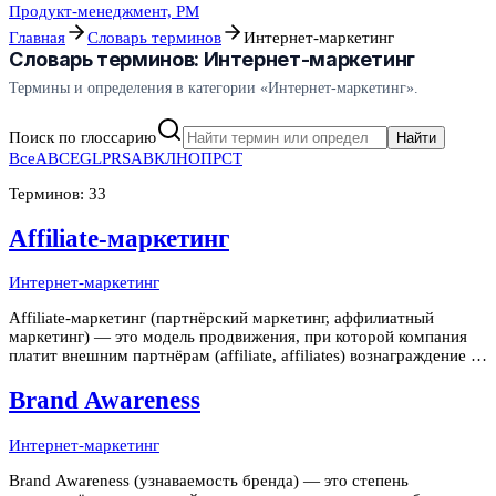
Продукт-менеджмент, PM
Главная
Словарь терминов
Интернет-маркетинг
Словарь терминов:
Интернет-маркетинг
Термины и определения в категории «
Интернет-маркетинг
».
Поиск по глоссарию
Найти
Все
A
B
C
E
G
L
P
R
S
А
В
К
Л
Н
О
П
Р
С
Т
Терминов: 33
Affiliate-маркетинг
Интернет-маркетинг
Affiliate-маркетинг (партнёрский маркетинг, аффилиатный
маркетинг) — это модель продвижения, при которой компания
платит внешним партнёрам (affiliate, affiliates) вознаграждение за
каждого приведённого клиента или совершённое целевое
действие. Партнёры рекламируют продукт рекламодателя
Brand Awareness
своими ресурс
Интернет-маркетинг
Brand Awareness (узнаваемость бренда) — это степень