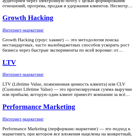
аудиторией через электронную почту с целью формирования
отношений, прогрева, продаж и удержания клиентов. Несмотря
на десятилетия истории, email остаётся одним из наиболее
высокорентабельных каналов: по данным исследований DMA
Growth Hacking
(Data & Marketing Assoc
Интернет-маркетинг
Growth Hacking (гроус хакинг) — это методология поиска
нестандартных, часто малобюджетных способов ускорить рост
бизнеса через быстрые эксперименты по всей воронке: от
привлечения до удержания. Термин ввёл в 2010 году Шон Эллис,
бывший директор по маркетингу Dropbox. Главное отличие
LTV
гроус хакера от
Интернет-маркетинг
LTV (Lifetime Value, пожизненная ценность клиента) или CLV
(Customer Lifetime Value) — это прогнозируемая сумма выручки
или прибыли, которую один клиент принесёт компании за всё
время взаимодействия с ней. LTV — одна из важнейших
стратегических метрик бизнеса: именно от неё зависит, сколько
Performance Marketing
разумно
Интернет-маркетинг
Performance Marketing (перформанс-маркетинг) — это подход к
маркетингу, при котором все вложения нацелены на конкретный,