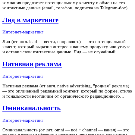
компания предлагает потенциальному клиенту в обмен на его
контактные данные (email, телефон, подписка на Telegram-бот).
Лид-магнит — точка входа в маркетинговую воронку: он
превращает анонимного посетителя сайта в лида с известными
Лид в маркетинге
контакта
Интернет-маркетинг
Лид (от англ. lead — вести, направлять) — это потенциальный
клиент, который выразил интерес к вашему продукту или услуге
и оставил свои контактные данные. Лид — не случайный
посетитель сайта и не безликий пользователь. Это человек с
именем, телефоном или email, который уже сделал первый шаг
Нативная реклама
навстреч
Интернет-маркетинг
Нативная реклама (от англ. native advertising, "родная" реклама)
— это оплаченный рекламный контент, который по форме, стилю
и тональности неотличим от органического редакционного
контента площадки, на которой он размещён. Пользователь
воспринимает его как часть привычной ленты или медиа, а не
Омниканальность
как п
Интернет-маркетинг
Омниканальность (от лат. omni — всё + channel — канал) — это
подход к взаимодействию с клиентом, при котором все каналы