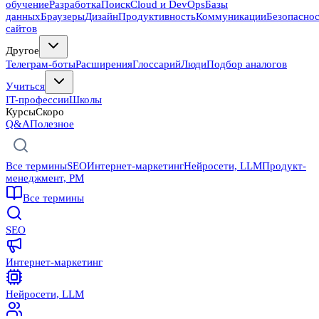
обучение
Разработка
Поиск
Cloud и DevOps
Базы
данных
Браузеры
Дизайн
Продуктивность
Коммуникации
Безопасно
сайтов
Другое
Телеграм-боты
Расширения
Глоссарий
Люди
Подбор аналогов
Учиться
IT-профессии
Школы
Курсы
Скоро
Q&A
Полезное
Все термины
SEO
Интернет-маркетинг
Нейросети, LLM
Продукт-
менеджмент, PM
Все термины
SEO
Интернет-маркетинг
Нейросети, LLM