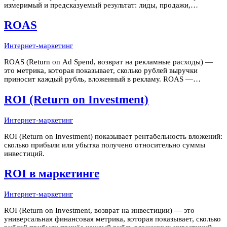
измеримый и предсказуемый результат: лиды, продажи,
установки приложений, регистрации. Каждый рубль рекламного
бюджета привязан к конкретному KPI, и его отдача измеряется в
ROAS
режиме
Интернет-маркетинг
ROAS (Return on Ad Spend, возврат на рекламные расходы) —
это метрика, которая показывает, сколько рублей выручки
приносит каждый рубль, вложенный в рекламу. ROAS —
прикладной инструмент медиапланировщиков и специалистов по
контекстной и таргетированной рекламе. В отличие от ROI,
ROI (Return on Investment)
который учитывает в
Интернет-маркетинг
ROI (Return on Investment) показывает рентабельность вложений:
сколько прибыли или убытка получено относительно суммы
инвестиций.
ROI в маркетинге
Интернет-маркетинг
ROI (Return on Investment, возврат на инвестиции) — это
универсальная финансовая метрика, которая показывает, сколько