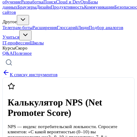
обучение
Разработка
Поиск
Cloud и DevOps
Базы
данных
Браузеры
Дизайн
Продуктивность
Коммуникации
Безопасно
сайтов
Другое
Телеграм-боты
Расширения
Глоссарий
Люди
Подбор аналогов
Учиться
IT-профессии
Школы
Курсы
Скоро
Q&A
Полезное
К списку инструментов
Калькулятор NPS (Net
Promoter Score)
NPS — индекс потребительской лояльности. Спросите
клиентов: «С какой вероятностью (0–10) вы