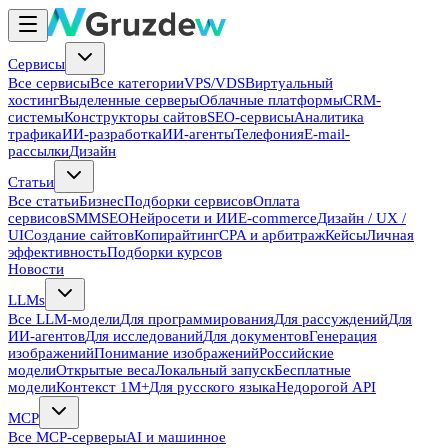
Сервисы
Все сервисы
Все категории
VPS/VDS
Виртуальный
хостинг
Выделенные серверы
Облачные платформы
CRM-
системы
Конструкторы сайтов
SEO-сервисы
Аналитика
трафика
ИИ-разработка
ИИ-агенты
Телефония
E-mail-
рассылки
Дизайн
Статьи
Все статьи
Бизнес
Подборки сервисов
Оплата
сервисов
SMM
SEO
Нейросети и ИИ
E-commerce
Дизайн / UX /
UI
Создание сайтов
Копирайтинг
CPA и арбитраж
Кейсы
Личная
эффективность
Подборки курсов
Новости
LLMs
Все LLM-модели
Для программирования
Для рассуждений
Для
ИИ-агентов
Для исследований
Для документов
Генерация
изображений
Понимание изображений
Российские
модели
Открытые веса
Локальный запуск
Бесплатные
модели
Контекст 1M+
Для русского языка
Недорогой API
MCP
Все MCP-серверы
AI и машинное