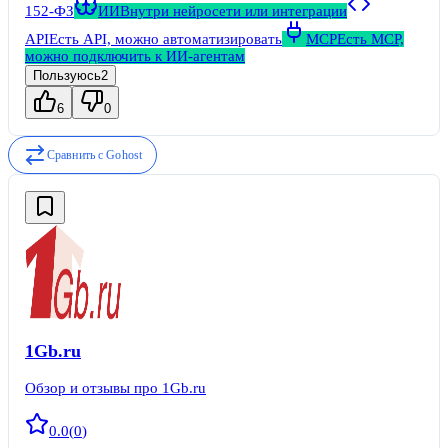
152-ФЗ
ИИ
Внутри нейросети или интеграции
API
Есть API, можно автоматизировать
MCP
Есть MCP,
можно подключить к ИИ-агентам
Пользуюсь
2
6
0
Сравнить с
Gohost
1Gb.ru
Обзор и отзывы про 1Gb.ru
0.0
(
0
)