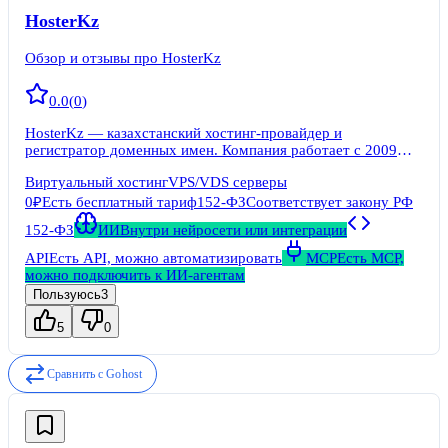
HosterKz
Обзор и отзывы про HosterKz
0.0
(
0
)
HosterKz — казахстанский хостинг-провайдер и
регистратор доменных имен. Компания работает с 2009
года. Юридическое лицо — ТОО «Hoster.KZ». Офис
Виртуальный хостинг
VPS/VDS серверы
расположен в Алматы. Бренд ориентирован на частных лиц,
малый и средний бизнес, веб-студии, государственные
0₽
Есть бесплатный тариф
152-ФЗ
Соответствует закону РФ
организации Казахстана.
152-ФЗ
ИИ
Внутри нейросети или интеграции
API
Есть API, можно автоматизировать
MCP
Есть MCP,
можно подключить к ИИ-агентам
Пользуюсь
3
5
0
Сравнить с
Gohost