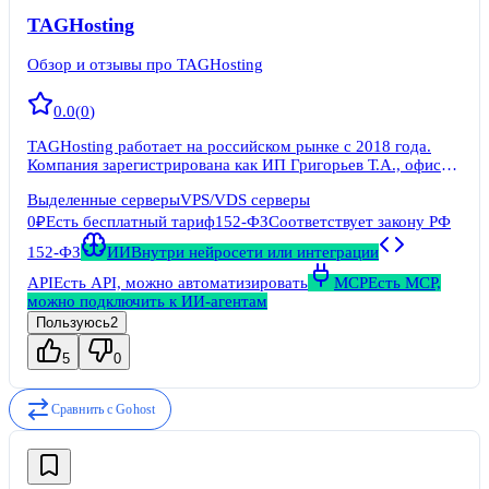
TAGHosting
Обзор и отзывы про TAGHosting
0.0
(
0
)
TAGHosting работает на российском рынке с 2018 года.
Компания зарегистрирована как ИП Григорьев Т.А., офис
расположен в Москве. Провайдер не является дочерней
Выделенные серверы
VPS/VDS серверы
структурой крупного холдинга, это частный независимый
проект.
0₽
Есть бесплатный тариф
152-ФЗ
Соответствует закону РФ
152-ФЗ
ИИ
Внутри нейросети или интеграции
API
Есть API, можно автоматизировать
MCP
Есть MCP,
можно подключить к ИИ-агентам
Пользуюсь
2
5
0
Сравнить с
Gohost