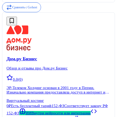
Сравнить с
Gohost
Дом.ру Бизнес
Обзор и отзывы про Дом.ру Бизнес
0.0
(
0
)
ЭР-Телеком Холдинг основан в 2001 году в Перми.
Изначально компания предоставляла доступ в интернет и
кабельное телевидение в регионах России. К 2026 году сеть
Виртуальный хостинг
охватывает более 500 городов, частная абонентская база
превышает 14 млн домохозяйств. Бренд Дом.
0₽
Есть бесплатный тариф
152-ФЗ
Соответствует закону РФ
152-ФЗ
ИИ
Внутри нейросети или интеграции