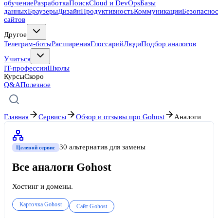
обучение
Разработка
Поиск
Cloud и DevOps
Базы
данных
Браузеры
Дизайн
Продуктивность
Коммуникации
Безопасно
сайтов
Другое
Телеграм-боты
Расширения
Глоссарий
Люди
Подбор аналогов
Учиться
IT-профессии
Школы
Курсы
Скоро
Q&A
Полезное
Главная
Сервисы
Обзор и отзывы про Gohost
Аналоги
30
альтернатив
для замены
Целевой сервис
Все аналоги
Gohost
Хостинг и домены.
Карточка
Gohost
Сайт
Gohost