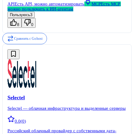
API
Есть API, можно автоматизировать
MCP
Есть MCP,
можно подключить к ИИ-агентам
Пользуюсь
3
8
0
Сравнить с
Gohost
Selectel
Selectel — облачная инфраструктура и выделенные серверы
0.0
(
0
)
Российский облачный провайдер с собственными дата-