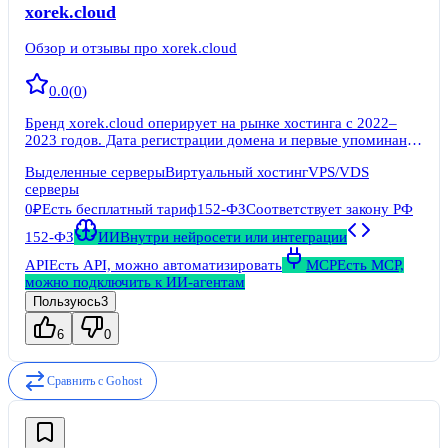
xorek.cloud
Обзор и отзывы про xorek.cloud
0.0
(
0
)
Бренд xorek.cloud оперирует на рынке хостинга с 2022–
2023 годов. Дата регистрации домена и первые упоминания
на профильных форумах указывают на старт проекта в
Выделенные серверы
Виртуальный хостинг
VPS/VDS
период бума микро-облачных провайдеров. Название
серверы
образовано от слова «хорёк» — выбор нетипичный для
корпоративного сегмента.
0₽
Есть бесплатный тариф
152-ФЗ
Соответствует закону РФ
152-ФЗ
ИИ
Внутри нейросети или интеграции
API
Есть API, можно автоматизировать
MCP
Есть MCP,
можно подключить к ИИ-агентам
Пользуюсь
3
6
0
Сравнить с
Gohost