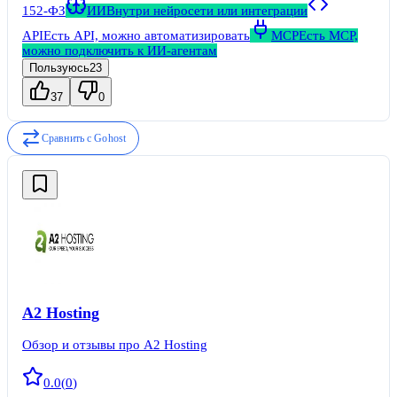
152-ФЗ
ИИ
Внутри нейросети или интеграции
API
Есть API, можно автоматизировать
MCP
Есть MCP,
можно подключить к ИИ-агентам
Пользуюсь
23
37
0
Сравнить с
Gohost
A2 Hosting
Обзор и отзывы про A2 Hosting
0.0
(
0
)