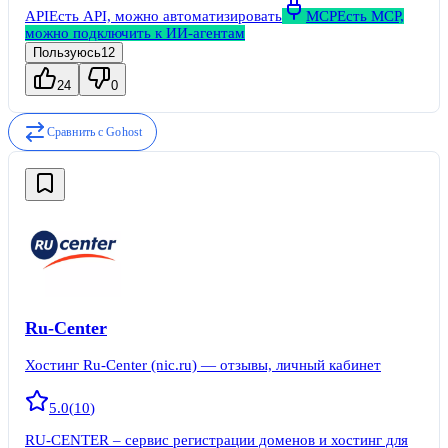
API
Есть API, можно автоматизировать
MCP
Есть MCP,
можно подключить к ИИ-агентам
Пользуюсь
12
24
0
Сравнить с
Gohost
Ru-Center
Хостинг Ru-Center (nic.ru) — отзывы, личный кабинет
5.0
(
10
)
RU-CENTER – сервис регистрации доменов и хостинг для