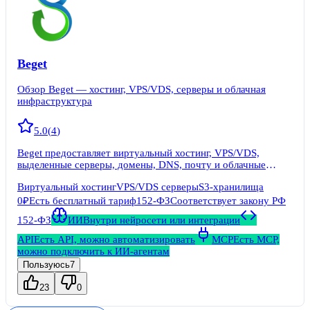
Beget
Обзор Beget — хостинг, VPS/VDS, серверы и облачная
инфраструктура
5.0
(
4
)
Beget предоставляет виртуальный хостинг, VPS/VDS,
выделенные серверы, домены, DNS, почту и облачные
услуги.
Виртуальный хостинг
VPS/VDS серверы
S3-хранилища
0₽
Есть бесплатный тариф
152-ФЗ
Соответствует закону РФ
152-ФЗ
ИИ
Внутри нейросети или интеграции
API
Есть API, можно автоматизировать
MCP
Есть MCP,
можно подключить к ИИ-агентам
Пользуюсь
7
23
0