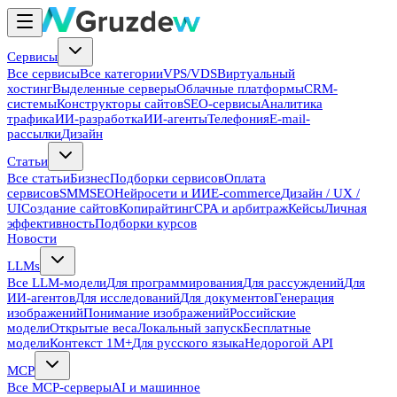
Сервисы
Все сервисы
Все категории
VPS/VDS
Виртуальный
хостинг
Выделенные серверы
Облачные платформы
CRM-
системы
Конструкторы сайтов
SEO-сервисы
Аналитика
трафика
ИИ-разработка
ИИ-агенты
Телефония
E-mail-
рассылки
Дизайн
Статьи
Все статьи
Бизнес
Подборки сервисов
Оплата
сервисов
SMM
SEO
Нейросети и ИИ
E-commerce
Дизайн / UX /
UI
Создание сайтов
Копирайтинг
CPA и арбитраж
Кейсы
Личная
эффективность
Подборки курсов
Новости
LLMs
Все LLM-модели
Для программирования
Для рассуждений
Для
ИИ-агентов
Для исследований
Для документов
Генерация
изображений
Понимание изображений
Российские
модели
Открытые веса
Локальный запуск
Бесплатные
модели
Контекст 1M+
Для русского языка
Недорогой API
MCP
Все MCP-серверы
AI и машинное