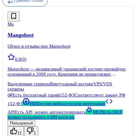
Сравнить с
Gohost
Ma
Mangohost
Обзор и отзывы про Mangohost
0.0
(
0
)
Mangohost — независимый украинский хостинг-провайдер,
основанный в 2008 году. Компания не принадлежит
крупным ИТ-холдингам и управляется частными
Выделенные серверы
Виртуальный хостинг
VPS/VDS
инвесторами. Юридическое лицо зарегистрировано в Киеве,
серверы
там же расположены основные производственные
мощности.
0₽
Есть бесплатный тариф
152-ФЗ
Соответствует закону РФ
152-ФЗ
ИИ
Внутри нейросети или интеграции
API
Есть API, можно автоматизировать
MCP
Есть MCP,
можно подключить к ИИ-агентам
Пользуюсь
4
11
1