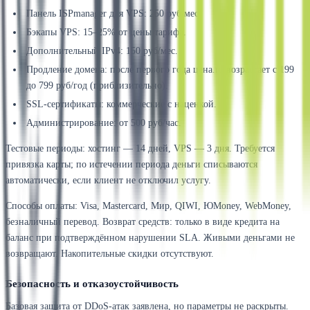
Панель ISPmanager для VPS: 250 руб/мес.
Бэкапы VPS: 15–25% от цены тарифа.
Дополнительный IPv4: 150 руб/мес.
Продление домена: после первого года цена.ru возрастает с 199
до 799 руб/год (приблизительно).
SSL-сертификаты: коммерческие с наценкой.
Администрирование: от 500 руб/час.
Тестовые периоды: хостинг — 14 дней, VPS — 3 дня. Требуется
привязка карты; по истечении периода деньги списываются
автоматически, если клиент не отключил услугу.
Способы оплаты: Visa, Mastercard, Мир, QIWI, ЮMoney, WebMoney,
безналичный перевод. Возврат средств: только в виде кредита на
баланс при подтверждённом нарушении SLA. Живыми деньгами не
возвращают. Накопительные скидки отсутствуют.
Безопасность и отказоустойчивость
Базовая защита от DDoS-атак заявлена, но параметры не раскрыты.