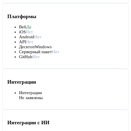
Платформы
Веб
Да
iOS
Нет
Android
Нет
API
Нет
Десктоп
Windows
Серверный пакет
Нет
GitHub
Нет
Интеграции
Интеграции
Не заявлены
Интеграции с ИИ