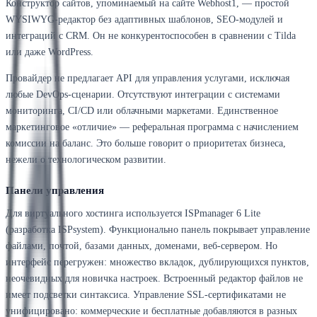
Конструктор сайтов, упоминаемый на сайте Webhost1, — простой
WYSIWYG-редактор без адаптивных шаблонов, SEO-модулей и
интеграций с CRM. Он не конкурентоспособен в сравнении с Tilda
или даже WordPress.
Провайдер не предлагает API для управления услугами, исключая
любые DevOps-сценарии. Отсутствуют интеграции с системами
мониторинга, CI/CD или облачными маркетами. Единственное
маркетинговое «отличие» — реферальная программа с начислением
комиссии на баланс. Это больше говорит о приоритетах бизнеса,
нежели о технологическом развитии.
Панели управления
Для виртуального хостинга используется ISPmanager 6 Lite
(разработка ISPsystem). Функционально панель покрывает управление
файлами, почтой, базами данных, доменами, веб-сервером. Но
интерфейс перегружен: множество вкладок, дублирующихся пунктов,
неочевидных для новичка настроек. Встроенный редактор файлов не
имеет подсветки синтаксиса. Управление SSL-сертификатами не
унифицировано: коммерческие и бесплатные добавляются в разных