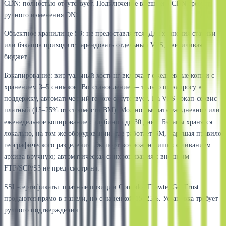
CDN: полностью отсутствует. Подключение внешнего CDN требует
ручного изменения DNS.
Объектное хранилище S3: не предоставляется. Для хранения статики
или бэкапов приходится арендовать отдельный VPS, увеличивая
бюджет.
Бэкапирование: виртуальный хостинг включает ежедневные копии с
хранением 3–5 снимков. Восстановление — только по запросу в
поддержку, автоматический restore отсутствует. На VPS бэкап-сервис
платный (15–25% от стоимости ВМ). Можно выбрать ежедневное или
еженедельное копирование с глубиной до 30 дней. Бэкапы хранятся
локально, на том же оборудовании, где работает ВМ, нарушая правило
географического разделения. Экспорт возможен лишь скачиванием
архива вручную; автоматическая синхронизация с внешним
FTP/SCP/S3 не предусмотрена.
SSL-сертификаты: платные позиции Comodo, Thawte, GeoTrust
продаются прямо в панели, но с наценкой 15–25%. Установка требует
ручного подтверждения.