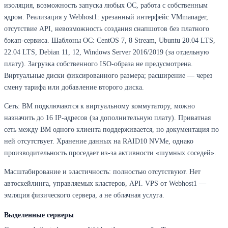
изоляция, возможность запуска любых ОС, работа с собственным
ядром. Реализация у Webhost1: урезанный интерфейс VMmanager,
отсутствие API, невозможность создания снапшотов без платного
бэкап-сервиса. Шаблоны ОС: CentOS 7, 8 Stream, Ubuntu 20.04 LTS,
22.04 LTS, Debian 11, 12, Windows Server 2016/2019 (за отдельную
плату). Загрузка собственного ISO-образа не предусмотрена.
Виртуальные диски фиксированного размера; расширение — через
смену тарифа или добавление второго диска.
Сеть: ВМ подключаются к виртуальному коммутатору, можно
назначить до 16 IP-адресов (за дополнительную плату). Приватная
сеть между ВМ одного клиента поддерживается, но документация по
ней отсутствует. Хранение данных на RAID10 NVMe, однако
производительность проседает из-за активности «шумных соседей».
Масштабирование и эластичность: полностью отсутствуют. Нет
автоскейлинга, управляемых кластеров, API. VPS от Webhost1 —
эмляция физического сервера, а не облачная услуга.
Выделенные серверы