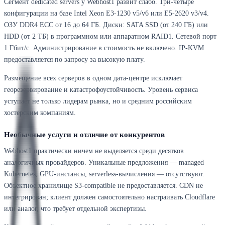
Сегмент dedicated servers у Webhost1 развит слабо. Три-четыре
конфигурации на базе Intel Xeon E3-1230 v5/v6 или E5-2620 v3/v4.
ОЗУ DDR4 ECC от 16 до 64 ГБ. Диски: SATA SSD (от 240 ГБ) или
HDD (от 2 ТБ) в программном или аппаратном RAID1. Сетевой порт
1 Гбит/с. Администрирование в стоимость не включено. IP-KVM
предоставляется по запросу за высокую плату.
Размещение всех серверов в одном дата-центре исключает
георезервирование и катастрофоустойчивость. Уровень сервиса
уступает не только лидерам рынка, но и средним российским
хостерским компаниям.
Необычные услуги и отличие от конкурентов
Webhost1 практически ничем не выделяется среди десятков
аналогичных провайдеров. Уникальные предложения — managed
Kubernetes, GPU-инстансы, serverless-вычисления — отсутствуют.
Объектное хранилище S3-compatible не предоставляется. CDN не
интегрирован; клиент должен самостоятельно настраивать Cloudflare
или аналог, что требует отдельной экспертизы.