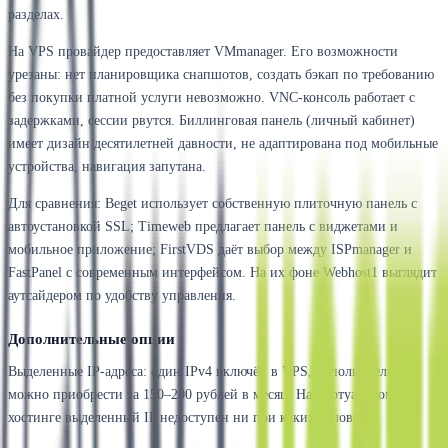
разделах.
На VPS провайдер предоставляет VMmanager. Его возможности
урезаны: нет планировщика снапшотов, создать бэкап по требованию
без покупки платной услуги невозможно. VNC-консоль работает с
задержками, сессии рвутся. Биллинговая панель (личный кабинет)
имеет дизайн десятилетней давности, не адаптирована под мобильные
устройства, навигация запутана.
Для сравнения: Beget использует собственную плиточную панель с
автоустановкой SSL; Timeweb предлагает панель с виджетами и
мобильное приложение; FirstVDS даёт выбор между ISPmanager и
FastPanel с современным интерфейсом. На их фоне Webhost1 выглядит
аутсайдером по удобству управления.
Дополнительные опции
Выделенные IP-адреса: один IPv4 включён в VPS, дополнительные
можно приобрести за 150–200 рублей в месяц. На виртуальном
хостинге выделенный IP недоступен ни при каких условиях.