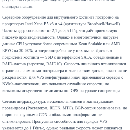
стандарта нельзя.
Серверное оборудование для виртуального хостинга построено на
процессорах Intel Xeon E5 v3 и v4 (архитектура Broadwell/Haswell).
Частоты ядер составляют от 2,1 до 3,5 ГГц, что даёт приемлемую
пиковую производительность. Однако в многопоточной нагрузке
данные CPU уступают более современным Xeon Scalable или AMD
EPYC на 30–50%, а энергопотребление у них выше. Дисковая
подсистема хостинга — SSD с интерфейсом SATA, объединённые в
RAID-массив (вероятно, RAID10). Скорость линейного чтения/записи
ограничена лимитами контроллера и количеством дисков, значения не
раскрываются. Для VPS конфигурация иная: применяются серверы с
NVMe-накопителями, что повышает случайные скорости, но
возможны искусственные лимиты по IOPS на уровне гипервизора.
Сетевая инфраструктура: несколько аплинков к магистральным
провайдерам (Ростелеком, RETN, МТС). BGP-сессия организована, но
пиринг с крупными CDN и облачными платформами не
оптимизирован. Пропускная способность для тарифов VPS
указывается до 1 Гбит/с, однако реальная скорость может снижаться