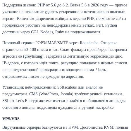
Поддержка языков: PHP от 5.6 до 8.2. Ветка 5.6 в 2026 году — прямое
указание на нежелание удалять устаревшие и потенциально опасные
версии. Клиентам разрешено выбирать версию PHP, но многие сайты
продолжают работать на неподдерживаемых ветках. Perl, Python
доступны через CGI. Node.js, Ruby не поддерживаются.
Почтовый сервис: POP3/IMAP/SMTP через Roundcube. Отправка
ограничена 50–100 писем в час. Спам-фильтры провайдера настроены
агрессивно (greylisting), задерживая легитимную корреспонденцию.
IP-адреса, с которых идёт почта, регулярно попадают в чёрные списки
из-за недостаточной фильтрации исходящего спама. Часть
отправляемых писем не доходит до адресатов.
Установщик веб-приложений: Softaculous или аналог не
предусмотрен. CMS (WordPress, Joomla) требуют ручной установки.
SSL от Let’s Encrypt автоматически выдаётся и обновляется лишь для
основного домена; поддомены нуждаются в ручной настройке.
VPS/VDS
Виртуальные серверы базируются на KVM. Достоинства KVM: полная