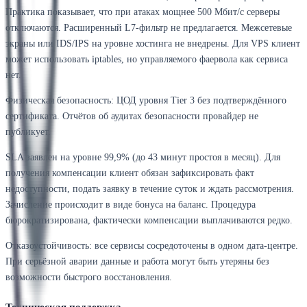
Практика показывает, что при атаках мощнее 500 Мбит/с серверы
отключаются. Расширенный L7-фильтр не предлагается. Межсетевые
экраны или IDS/IPS на уровне хостинга не внедрены. Для VPS клиент
может использовать iptables, но управляемого фаервола как сервиса
нет.
Физическая безопасность: ЦОД уровня Tier 3 без подтверждённого
сертификата. Отчётов об аудитах безопасности провайдер не
публикует.
SLA заявлен на уровне 99,9% (до 43 минут простоя в месяц). Для
получения компенсации клиент обязан зафиксировать факт
недоступности, подать заявку в течение суток и ждать рассмотрения.
Зачисление происходит в виде бонуса на баланс. Процедура
бюрократизирована, фактически компенсации выплачиваются редко.
Отказоустойчивость: все сервисы сосредоточены в одном дата-центре.
При серьёзной аварии данные и работа могут быть утеряны без
возможности быстрого восстановления.
Техническая поддержка