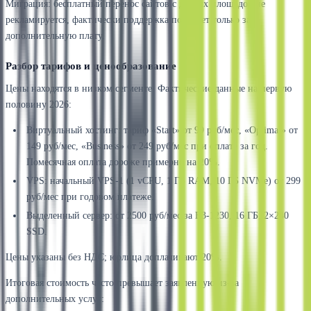
Миграция: бесплатный перенос сайтов с других площадок не
рекламируется, фактически поддержка помогает только за
дополнительную плату.
Разбор тарифов и ценообразование
Цены находятся в низком сегменте. Фактические данные на первую
половину 2026:
Виртуальный хостинг: тариф «Start» от 99 руб/мес, «Optimal» от
149 руб/мес, «Business» от 249 руб/мес при оплате за год.
Помесячная оплата дороже примерно на 20%.
VPS: начальный VPS-1 (1 vCPU, 1 ГБ RAM, 10 ГБ NVMe) от 299
руб/мес при годовом платеже.
Выделенный сервер: от 2500 руб/мес за E3-1230, 16 ГБ, 2×240
SSD.
Цены указаны без НДС; юрлица доплачивают 20%.
Итоговая стоимость часто превышает заявленную из-за
дополнительных услуг: