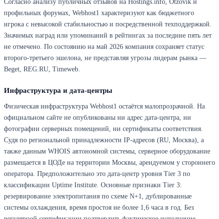
Согласно анализу публичных отзывов на Hostings.info, Otzovik и
профильных форумах, Webhost1 характеризуют как бюджетного
игрока с невысокой стабильностью и посредственной техподдержкой.
Значимых наград или упоминаний в рейтингах за последние пять лет
не отмечено. По состоянию на май 2026 компания сохраняет статус
второго-третьего эшелона, не представляя угрозы лидерам рынка —
Beget, REG.RU, Timeweb.
Инфраструктура и дата-центры
Физическая инфраструктура Webhost1 остаётся малопрозрачной. На
официальном сайте не опубликованы ни адрес дата-центра, ни
фотографии серверных помещений, ни сертификаты соответствия.
Судя по региональной принадлежности IP-адресов (RU, Москва), а
также данным WHOIS автономной системы, серверное оборудование
размещается в ЦОДе на территории Москвы, арендуемом у стороннего
оператора. Предположительно это дата-центр уровня Tier 3 по
классификации Uptime Institute. Основные признаки Tier 3:
резервирование электропитания по схеме N+1, дублированные
системы охлаждения, время простоя не более 1,6 часа в год. Без
регулярной сертификации подтвердить фактическое исполнение