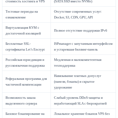
стоимость хостинга и VPS
(SATA SSD вместо NVMe)
Тестовые периоды на
Отсутствие современных услуг:
ознакомление
Docker, S3, CDN, GPU, API
Виртуализация KVM с
Полное отсутствие поддержки IPv6
достаточной изоляцией
Бесплатные SSL-
ISPmanager с запутанным интерфейсом
сертификаты Let’s Encrypt
и устаревшая биллинг-панель
Российская юрисдикция и
Медленная и малокомпетентная
русскоязычная поддержка
техподдержка
Навязывание платных допуслуг
Реферальная программа для
(панели, бэкапы) и скрытое
частичной компенсации
удорожание
Возможность заказа
Слабый уровень DDoS-защиты и
выделенного сервера
неработающий SLA с бюрократией
Базовое бэкапирование на
Локальное хранение бэкапов VPS без