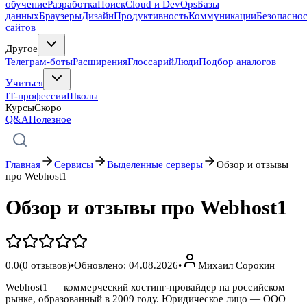
обучение
Разработка
Поиск
Cloud и DevOps
Базы
данных
Браузеры
Дизайн
Продуктивность
Коммуникации
Безопасно
сайтов
Другое
Телеграм-боты
Расширения
Глоссарий
Люди
Подбор аналогов
Учиться
IT-профессии
Школы
Курсы
Скоро
Q&A
Полезное
Главная
Сервисы
Выделенные серверы
Обзор и отзывы
про Webhost1
Обзор и отзывы про Webhost1
0.0
(
0
отзывов)
•
Обновлено:
04.08.2026
•
Михаил Сорокин
Webhost1 — коммерческий хостинг-провайдер на российском
рынке, образованный в 2009 году. Юридическое лицо — ООО