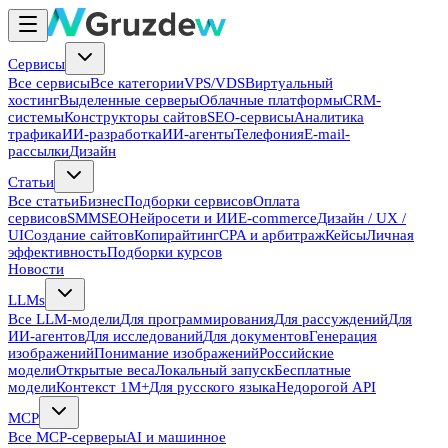
Сервисы
Все сервисы
Все категории
VPS/VDS
Виртуальный
хостинг
Выделенные серверы
Облачные платформы
CRM-
системы
Конструкторы сайтов
SEO-сервисы
Аналитика
трафика
ИИ-разработка
ИИ-агенты
Телефония
E-mail-
рассылки
Дизайн
Статьи
Все статьи
Бизнес
Подборки сервисов
Оплата
сервисов
SMM
SEO
Нейросети и ИИ
E-commerce
Дизайн / UX /
UI
Создание сайтов
Копирайтинг
CPA и арбитраж
Кейсы
Личная
эффективность
Подборки курсов
Новости
LLMs
Все LLM-модели
Для программирования
Для рассуждений
Для
ИИ-агентов
Для исследований
Для документов
Генерация
изображений
Понимание изображений
Российские
модели
Открытые веса
Локальный запуск
Бесплатные
модели
Контекст 1M+
Для русского языка
Недорогой API
MCP
Все MCP-серверы
AI и машинное