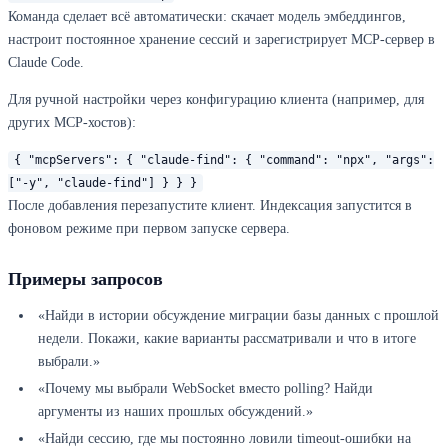
Команда сделает всё автоматически: скачает модель эмбеддингов,
настроит постоянное хранение сессий и зарегистрирует MCP-сервер в
Claude Code.
Для ручной настройки через конфигурацию клиента (например, для
других MCP-хостов):
{ "mcpServers": { "claude-find": { "command": "npx", "args":
["-y", "claude-find"] } } }
После добавления перезапустите клиент. Индексация запустится в
фоновом режиме при первом запуске сервера.
Примеры запросов
«Найди в истории обсуждение миграции базы данных с прошлой
недели. Покажи, какие варианты рассматривали и что в итоге
выбрали.»
«Почему мы выбрали WebSocket вместо polling? Найди
аргументы из наших прошлых обсуждений.»
«Найди сессию, где мы постоянно ловили timeout-ошибки на