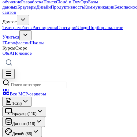
обучение
Разработка
Поиск
Cloud и DevOps
Базы
данных
Браузеры
Дизайн
Продуктивность
Коммуникации
Безопасно
сайтов
Другое
Телеграм-боты
Расширения
Глоссарий
Люди
Подбор аналогов
Учиться
IT-профессии
Школы
Курсы
Скоро
Q&A
Полезное
Все MCP-серверы
1C
(
3
)
Браузер
(
110
)
Данные
(
116
)
Дизайн
(
66
)