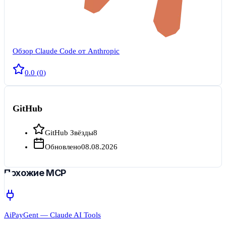
Обзор Claude Code от Anthropic
0.0
(
0
)
GitHub
GitHub Звёзды
8
Обновлено
08.08.2026
Похожие MCP
AiPayGent — Claude AI Tools