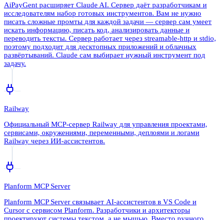
AiPayGent расширяет Claude AI. Сервер даёт разработчикам и
исследователям набор готовых инструментов. Вам не нужно
писать сложные промты для каждой задачи — сервер сам умеет
искать информацию, писать код, анализировать данные и
переводить тексты. Сервер работает через streamable-http и stdio,
поэтому подходит для десктопных приложений и облачных
развёртываний. Claude сам выбирает нужный инструмент под
задачу.
Railway
Официальный MCP-сервер Railway для управления проектами,
сервисами, окружениями, переменными, деплоями и логами
Railway через ИИ-ассистентов.
Planform MCP Server
Planform MCP Server связывает AI-ассистентов в VS Code и
Cursor с сервисом Planform. Разработчики и архитекторы
проектируют системы текстом, а не мышью. Вместо ручного