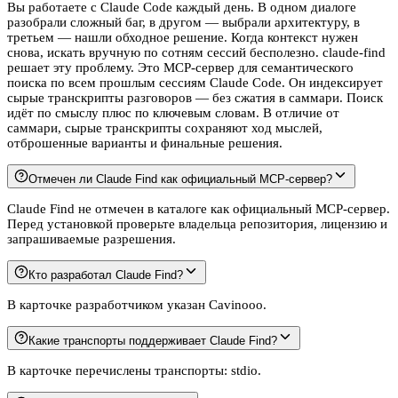
Вы работаете с Claude Code каждый день. В одном диалоге
разобрали сложный баг, в другом — выбрали архитектуру, в
третьем — нашли обходное решение. Когда контекст нужен
снова, искать вручную по сотням сессий бесполезно. claude-find
решает эту проблему. Это MCP-сервер для семантического
поиска по всем прошлым сессиям Claude Code. Он индексирует
сырые транскрипты разговоров — без сжатия в саммари. Поиск
идёт по смыслу плюс по ключевым словам. В отличие от
саммари, сырые транскрипты сохраняют ход мыслей,
отброшенные варианты и финальные решения.
Отмечен ли Claude Find как официальный MCP-сервер?
Claude Find не отмечен в каталоге как официальный MCP-сервер.
Перед установкой проверьте владельца репозитория, лицензию и
запрашиваемые разрешения.
Кто разработал Claude Find?
В карточке разработчиком указан Cavinooo.
Какие транспорты поддерживает Claude Find?
В карточке перечислены транспорты: stdio.