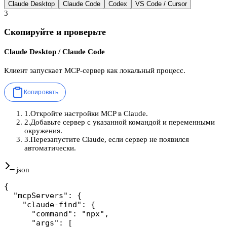
Claude Desktop
Claude Code
Codex
VS Code / Cursor
3
Скопируйте и проверьте
Claude Desktop / Claude Code
Клиент запускает MCP-сервер как локальный процесс.
Копировать
1
.
Откройте настройки MCP в Claude.
2
.
Добавьте сервер с указанной командой и переменными
окружения.
3
.
Перезапустите Claude, если сервер не появился
автоматически.
json
{

  "mcpServers": {

    "claude-find": {

      "command": "npx",

      "args": [
