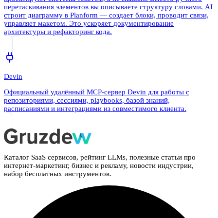
перетаскивания элементов вы описываете структуру словами. AI
строит диаграмму в Planform — создает блоки, проводит связи,
управляет макетом. Это ускоряет документирование
архитектуры и рефакторинг кода.
Devin
Официальный удалённый MCP-сервер Devin для работы с
репозиториями, сессиями, playbooks, базой знаний,
расписаниями и интеграциями из совместимого клиента.
Каталог SaaS сервисов, рейтинг LLMs, полезные статьи про
интернет-маркетинг, бизнес и рекламу, новости индустрии,
набор бесплатных инструментов.