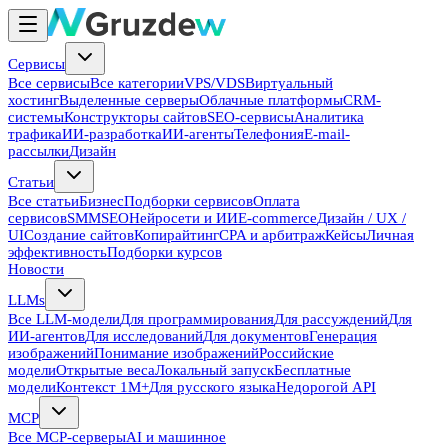
Сервисы
Все сервисы
Все категории
VPS/VDS
Виртуальный
хостинг
Выделенные серверы
Облачные платформы
CRM-
системы
Конструкторы сайтов
SEO-сервисы
Аналитика
трафика
ИИ-разработка
ИИ-агенты
Телефония
E-mail-
рассылки
Дизайн
Статьи
Все статьи
Бизнес
Подборки сервисов
Оплата
сервисов
SMM
SEO
Нейросети и ИИ
E-commerce
Дизайн / UX /
UI
Создание сайтов
Копирайтинг
CPA и арбитраж
Кейсы
Личная
эффективность
Подборки курсов
Новости
LLMs
Все LLM-модели
Для программирования
Для рассуждений
Для
ИИ-агентов
Для исследований
Для документов
Генерация
изображений
Понимание изображений
Российские
модели
Открытые веса
Локальный запуск
Бесплатные
модели
Контекст 1M+
Для русского языка
Недорогой API
MCP
Все MCP-серверы
AI и машинное