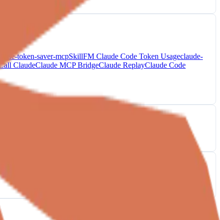
laude-token-saver-mcp
SkillFM Claude Code Token Usage
claude-
 Call Claude
Claude MCP Bridge
Claude Replay
Claude Code