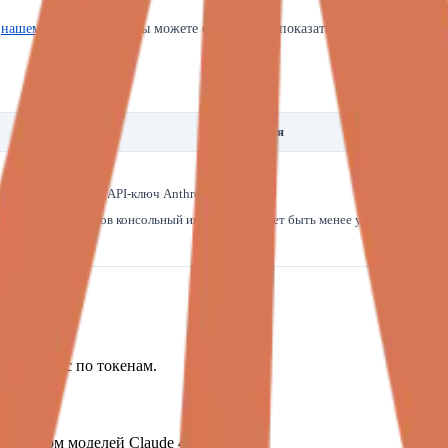
В
нашем каталоге LLM
вы можете сравнить их показатели с топовыми оп
Ограничения
Необходим API-ключ Anthropic.
Для визуалов консольный интерфейс может быть менее удобен, чем чат 
 Anthropic по токенам.
ейством моделей Claude 4.6 и 4.7.