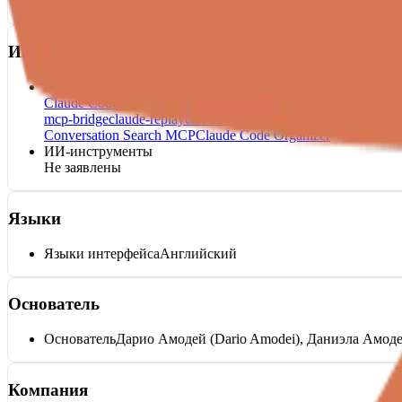
Не заявлены
Интеграции с ИИ
MCP
Claude Code Explorer MCP
claude-code-conversation-search-
mcp-bridge
claude-replay
claude-code-organizer
Claude Bridge
Conversation Search MCP
Claude Code Organizer
ИИ-инструменты
Не заявлены
Языки
Языки интерфейса
Английский
Основатель
Основатель
Дарио Амодей (Dario Amodei), Даниэла Амоде
Компания