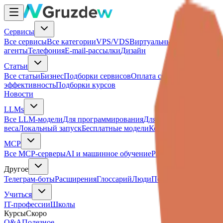
Сервисы
Все сервисы
Все категории
VPS/VDS
Виртуальный хостинг
Выде
агенты
Телефония
E-mail-рассылки
Дизайн
Статьи
Все статьи
Бизнес
Подборки сервисов
Оплата сервисов
SMM
SEO
эффективность
Подборки курсов
Новости
LLMs
Все LLM-модели
Для программирования
Для рассуждений
Для И
веса
Локальный запуск
Бесплатные модели
Контекст 1M+
Для ру
MCP
Все MCP-серверы
AI и машинное обучение
Разработка
Поиск
Clo
Другое
Телеграм-боты
Расширения
Глоссарий
Люди
Подбор аналогов
Учиться
IT-профессии
Школы
Курсы
Скоро
Q&A
Полезное