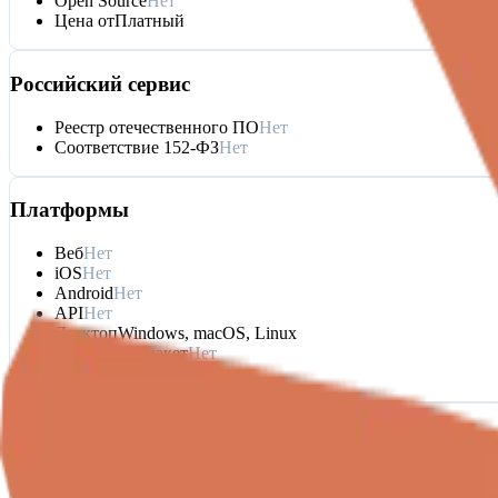
Open Source
Нет
Цена от
Платный
Российский сервис
Реестр отечественного ПО
Нет
Соответствие 152-ФЗ
Нет
Платформы
Веб
Нет
iOS
Нет
Android
Нет
API
Нет
Десктоп
Windows, macOS, Linux
Серверный пакет
Нет
GitHub
Нет
Интеграции
Интеграции