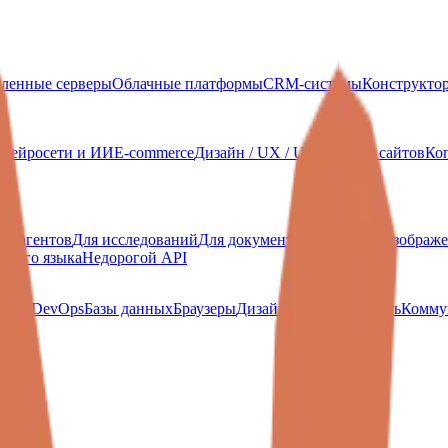
ленные серверы
Облачные платформы
CRM-системы
Конструкто
Нейросети и ИИ
E-commerce
Дизайн / UX / UI
Создание сайтов
Ко
И-агентов
Для исследований
Для документов
Генерация изображ
сского языка
Недорогой API
ud и DevOps
Базы данных
Браузеры
Дизайн
Продуктивность
Комму