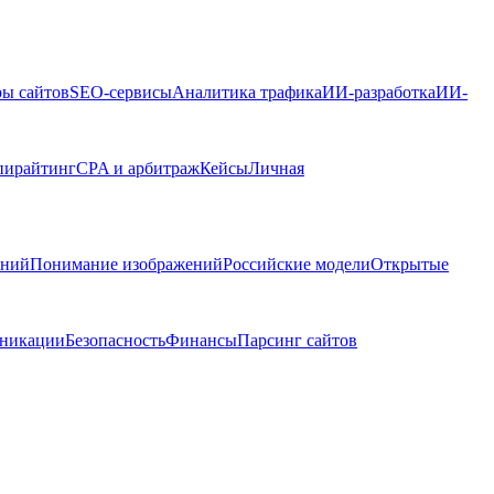
ры сайтов
SEO-сервисы
Аналитика трафика
ИИ-разработка
ИИ-
пирайтинг
CPA и арбитраж
Кейсы
Личная
ений
Понимание изображений
Российские модели
Открытые
никации
Безопасность
Финансы
Парсинг сайтов