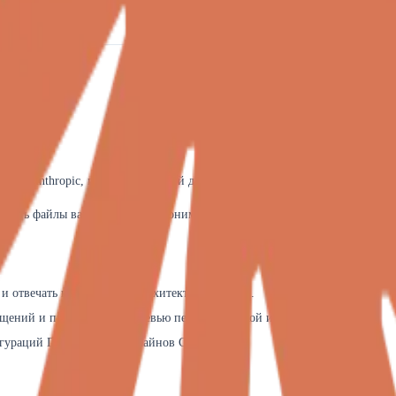
ании Anthropic, предоставляющий доступ к мощнейшим моделям семейств
читать файлы вашего проекта, понимать структуру директорий и даже сам
 отвечать на вопросы об архитектуре проекта.
щений и проведении код-ревью перед отправкой изменений.
игураций Docker или пайплайнов CI/CD.