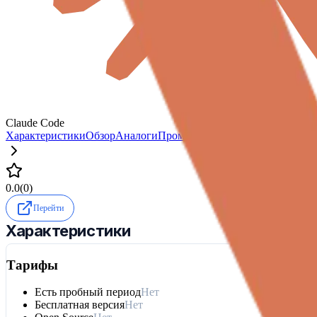
Claude Code
Характеристики
Обзор
Аналоги
Промокоды
Отзывы
0.0
(
0
)
Перейти
Характеристики
Тарифы
Есть пробный период
Нет
Бесплатная версия
Нет