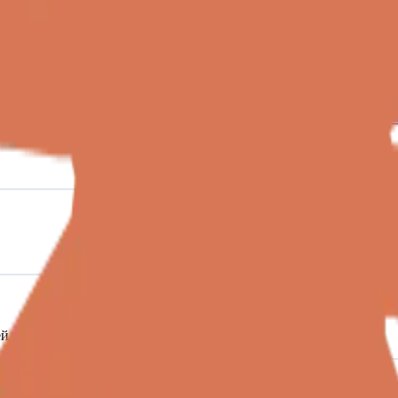
mcp
claude-bridge-mcp
better-call-claude
claude-code-bridge
claude-find
c
 MCP
Claude Find
Claude Token Saver MCP
Claude Code Bridge
Better
й (Daniela Amodei)