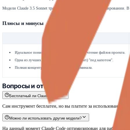
Модели Claude 3.5 Sonnet традиционно сильны в программировании. 
Плюсы и минусы
Преимущества
Идеальное понимание контекста и глубокое чтение файлов проекта.
Одна из лучших моделей (Claude 3.5 Sonnet) "под капотом".
Полная концентрация без выхода из терминала.
Вопросы и ответы
Бесплатный ли Claude Code?
Сам инструмент бесплатен, но вы платите за использование API
Можно ли использовать другие модели?
На данный момент Claude Code оптимизирован для работы с сем