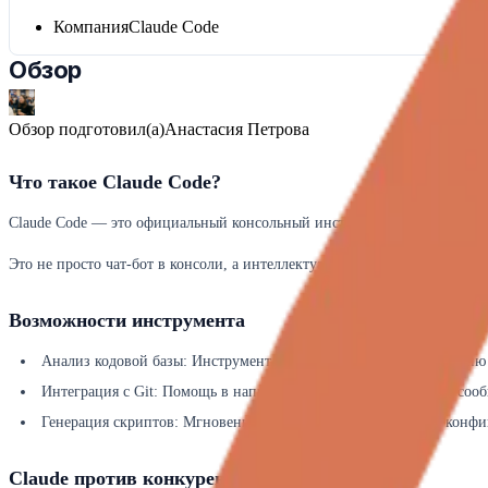
Компания
Claude Code
Обзор
Обзор подготовил(а)
Анастасия Петрова
Что такое Claude Code?
Claude Code — это официальный консольный инструмент (CLI) от комп
Это не просто чат-бот в консоли, а интеллектуальный агент. Он может 
Возможности инструмента
Анализ кодовой базы: Инструмент может сканировать директорию и
Интеграция с Git: Помощь в написании осмысленных коммит-сооб
Генерация скриптов: Мгновенное написание bash-скриптов, конф
Claude против конкурентов