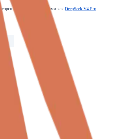
енсорсными моделями, такими как
DeepSeek V4 Pro
.
в IDE.