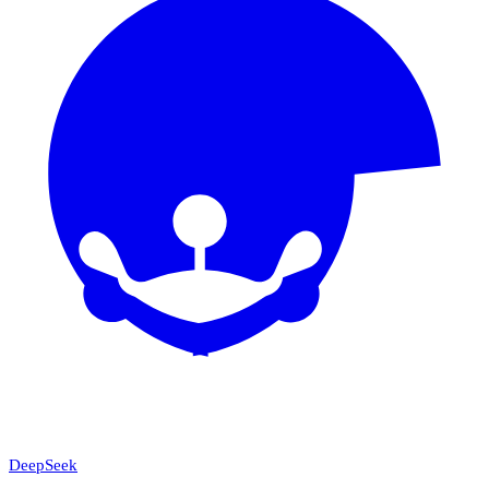
DeepSeek