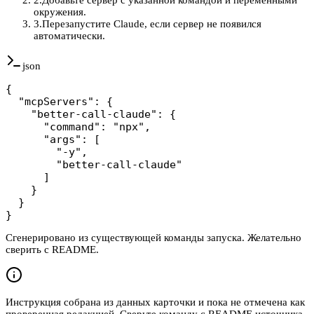
окружения.
3
.
Перезапустите Claude, если сервер не появился
автоматически.
json
{

  "mcpServers": {

    "better-call-claude": {

      "command": "npx",

      "args": [

        "-y",

        "better-call-claude"

      ]

    }

  }

}
Сгенерировано из существующей команды запуска. Желательно
сверить с README.
Инструкция собрана из данных карточки и пока не отмечена как
проверенная редакцией. Сверьте команду с README источника