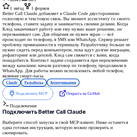
1
звёзд
1
форков
Better Call Claude добавляет в Claude Code двустороннюю
голосовую и текстовую связь. Вы звоните ассистенту со своего
телефона, ставите задачу и занимаетесь своими делами. Когда
Клод заканчивает работу или ему нужно ваше решение, он
перезванивает сам. Для общения не нужен экран — всё
происходит по телефону, в SMS или WhatsApp. Сервер решает
проблему привязанности к терминалу. Разработчику больше не
нужно сидеть перед компьютером, пока идут долгие миграции,
рефакторинг или деплой. Клод сам свяжется с вами, когда
понадобится. Контекст задачи сохраняется при переключении
между каналами: начали разговор по телефону, продолжили в
WhatsApp. Для работы можно использовать любой телефон,
включая смарт-часы.
Claude
Разработка
Коммуникации
Подключить MCP
Открыть на GitHub
Подключение
Подключить
Better Call Claude
Выберите способ запуска и свой MCP-клиент. Ниже останется
одна готовая инструкция, которую можно проверить и
скопировать.