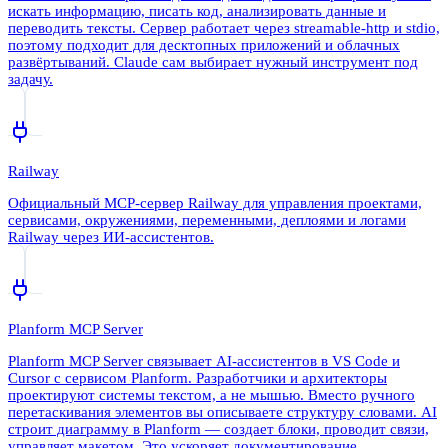
искать информацию, писать код, анализировать данные и
переводить тексты. Сервер работает через streamable-http и stdio,
поэтому подходит для десктопных приложений и облачных
развёртываний. Claude сам выбирает нужный инструмент под
задачу.
Railway
Официальный MCP-сервер Railway для управления проектами,
сервисами, окружениями, переменными, деплоями и логами
Railway через ИИ-ассистентов.
Planform MCP Server
Planform MCP Server связывает AI-ассистентов в VS Code и
Cursor с сервисом Planform. Разработчики и архитекторы
проектируют системы текстом, а не мышью. Вместо ручного
перетаскивания элементов вы описываете структуру словами. AI
строит диаграмму в Planform — создает блоки, проводит связи,
управляет макетом. Это ускоряет документирование