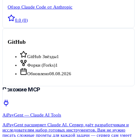
Обзор Claude Code от Anthropic
0.0
(
0
)
GitHub
GitHub Звёзды
1
Форки (Forks)
1
Обновлено
08.08.2026
Похожие MCP
AiPayGent — Claude AI Tools
AiPayGent расширяет Claude AI. Сервер даёт разработчикам и
исследователям набор готовых инструментов. Вам не нужно
писать сложные промты для каждой задачи — сервер сам умеет