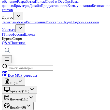
обучение
Разработка
Поиск
Cloud и DevOps
Базы
данных
Браузеры
Дизайн
Продуктивность
Коммуникации
Безопасно
сайтов
Другое
Телеграм-боты
Расширения
Глоссарий
Люди
Подбор аналогов
Учиться
IT-профессии
Школы
Курсы
Скоро
Q&A
Полезное
Все MCP-серверы
1C
(
3
)
Браузер
(
110
)
Данные
(
116
)
Дизайн
(
66
)