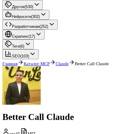
Другое
(
530
)
Нейросети
(
302
)
Разработчикам
(
252
)
Скрапинг
(
17
)
Теги
(
6
)
SEO
(
103
)
Главная
Каталог MCP
Claude
Better Call Claude
Better Call Claude
sns45
MIT