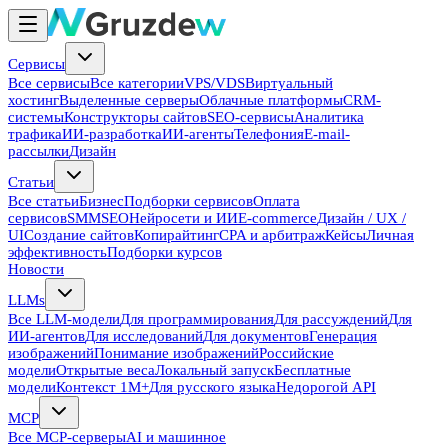
Сервисы
Все сервисы
Все категории
VPS/VDS
Виртуальный
хостинг
Выделенные серверы
Облачные платформы
CRM-
системы
Конструкторы сайтов
SEO-сервисы
Аналитика
трафика
ИИ-разработка
ИИ-агенты
Телефония
E-mail-
рассылки
Дизайн
Статьи
Все статьи
Бизнес
Подборки сервисов
Оплата
сервисов
SMM
SEO
Нейросети и ИИ
E-commerce
Дизайн / UX /
UI
Создание сайтов
Копирайтинг
CPA и арбитраж
Кейсы
Личная
эффективность
Подборки курсов
Новости
LLMs
Все LLM-модели
Для программирования
Для рассуждений
Для
ИИ-агентов
Для исследований
Для документов
Генерация
изображений
Понимание изображений
Российские
модели
Открытые веса
Локальный запуск
Бесплатные
модели
Контекст 1M+
Для русского языка
Недорогой API
MCP
Все MCP-серверы
AI и машинное