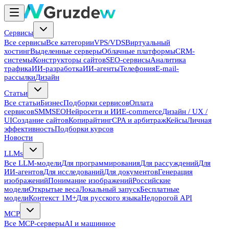
Сервисы
Все сервисы
Все категории
VPS/VDS
Виртуальный
хостинг
Выделенные серверы
Облачные платформы
CRM-
системы
Конструкторы сайтов
SEO-сервисы
Аналитика
трафика
ИИ-разработка
ИИ-агенты
Телефония
E-mail-
рассылки
Дизайн
Статьи
Все статьи
Бизнес
Подборки сервисов
Оплата
сервисов
SMM
SEO
Нейросети и ИИ
E-commerce
Дизайн / UX /
UI
Создание сайтов
Копирайтинг
CPA и арбитраж
Кейсы
Личная
эффективность
Подборки курсов
Новости
LLMs
Все LLM-модели
Для программирования
Для рассуждений
Для
ИИ-агентов
Для исследований
Для документов
Генерация
изображений
Понимание изображений
Российские
модели
Открытые веса
Локальный запуск
Бесплатные
модели
Контекст 1M+
Для русского языка
Недорогой API
MCP
Все MCP-серверы
AI и машинное