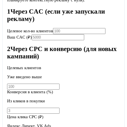
планируете контекстную рекламу с нуля).
1
Через CAC (если уже запускали
рекламу)
Целевое кол-во клиентов
Ваш CAC (₽)
2
Через CPC и конверсию (для новых
кампаний)
Целевых клиентов
Уже введено выше
Конверсия в клиента (%)
Из кликов в покупки
Цена клика CPC (₽)
Яндекс.Директ, VK Ads