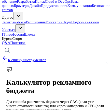
обучение
Разработка
Поиск
Cloud и DevOps
Базы
данных
Браузеры
Дизайн
Продуктивность
Коммуникации
Безопасно
сайтов
Другое
Телеграм-боты
Расширения
Глоссарий
Люди
Подбор аналогов
Учиться
IT-профессии
Школы
Курсы
Скоро
Q&A
Полезное
К списку инструментов
Калькулятор рекламного
бюджета
Два способа рассчитать бюджет: через CAC (если уже
знаете стоимость клиента) или через конверсию и CPC (если