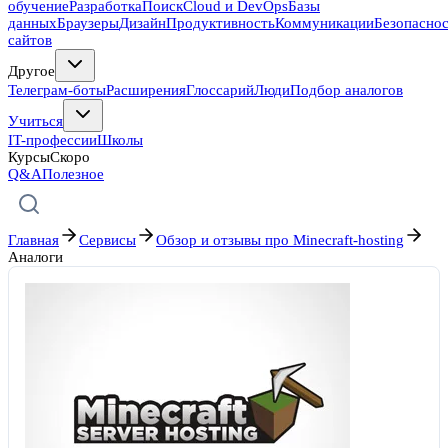
обучение
Разработка
Поиск
Cloud и DevOps
Базы
данных
Браузеры
Дизайн
Продуктивность
Коммуникации
Безопасно
сайтов
Другое
Телеграм-боты
Расширения
Глоссарий
Люди
Подбор аналогов
Учиться
IT-профессии
Школы
Курсы
Скоро
Q&A
Полезное
Главная
Сервисы
Обзор и отзывы про Minecraft-hosting
Аналоги