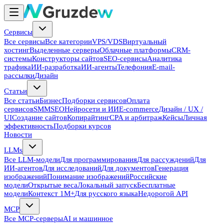
Сервисы
Все сервисы
Все категории
VPS/VDS
Виртуальный
хостинг
Выделенные серверы
Облачные платформы
CRM-
системы
Конструкторы сайтов
SEO-сервисы
Аналитика
трафика
ИИ-разработка
ИИ-агенты
Телефония
E-mail-
рассылки
Дизайн
Статьи
Все статьи
Бизнес
Подборки сервисов
Оплата
сервисов
SMM
SEO
Нейросети и ИИ
E-commerce
Дизайн / UX /
UI
Создание сайтов
Копирайтинг
CPA и арбитраж
Кейсы
Личная
эффективность
Подборки курсов
Новости
LLMs
Все LLM-модели
Для программирования
Для рассуждений
Для
ИИ-агентов
Для исследований
Для документов
Генерация
изображений
Понимание изображений
Российские
модели
Открытые веса
Локальный запуск
Бесплатные
модели
Контекст 1M+
Для русского языка
Недорогой API
MCP
Все MCP-серверы
AI и машинное