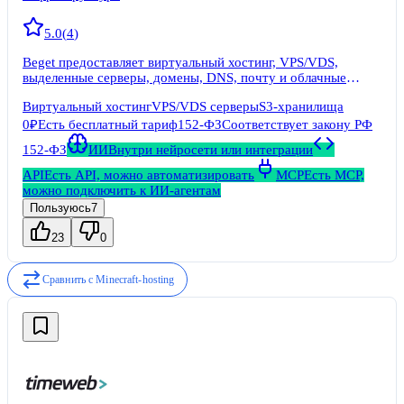
5.0
(
4
)
Beget предоставляет виртуальный хостинг, VPS/VDS,
выделенные серверы, домены, DNS, почту и облачные
услуги.
Виртуальный хостинг
VPS/VDS серверы
S3-хранилища
0₽
Есть бесплатный тариф
152-ФЗ
Соответствует закону РФ
152-ФЗ
ИИ
Внутри нейросети или интеграции
API
Есть API, можно автоматизировать
MCP
Есть MCP,
можно подключить к ИИ-агентам
Пользуюсь
7
23
0
Сравнить с
Minecraft-hosting