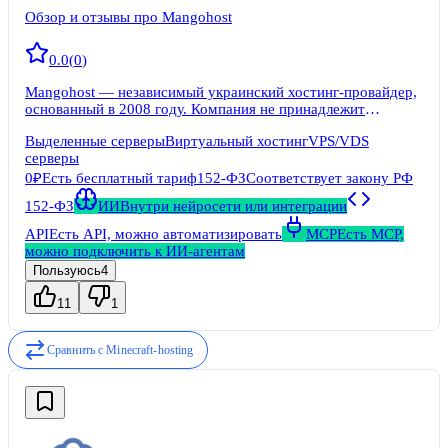
Обзор и отзывы про Mangohost
0.0
(
0
)
Mangohost — независимый украинский хостинг-провайдер,
основанный в 2008 году. Компания не принадлежит
крупным ИТ-холдингам и управляется частными
Выделенные серверы
Виртуальный хостинг
VPS/VDS
инвесторами. Юридическое лицо зарегистрировано в Киеве,
серверы
там же расположены основные производственные
мощности.
0₽
Есть бесплатный тариф
152-ФЗ
Соответствует закону РФ
152-ФЗ
ИИ
Внутри нейросети или интеграции
API
Есть API, можно автоматизировать
MCP
Есть MCP,
можно подключить к ИИ-агентам
Пользуюсь
4
11
1
Сравнить с
Minecraft-hosting