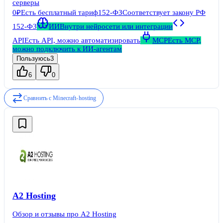
серверы
основания бренд не раскрывает, информация о
юридическом лице скрыта. Основной сайт размещён в
0₽
Есть бесплатный тариф
152-ФЗ
Соответствует закону РФ
доменной зоне .
152-ФЗ
ИИ
Внутри нейросети или интеграции
API
Есть API, можно автоматизировать
MCP
Есть MCP,
можно подключить к ИИ-агентам
Пользуюсь
3
6
0
Сравнить с
Minecraft-hosting
A2 Hosting
Обзор и отзывы про A2 Hosting