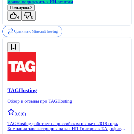
можно подключить к ИИ-агентам
Пользуюсь
2
4
0
Сравнить с
Minecraft-hosting
TAGHosting
Обзор и отзывы про TAGHosting
0.0
(
0
)
TAGHosting работает на российском рынке с 2018 года.
Компания зарегистрирована как ИП Григорьев Т.А., офис
расположен в Москве. Провайдер не является дочерней