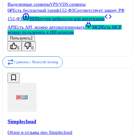
Выделенные серверы
VPS/VDS серверы
структурой крупного холдинга, это частный независимый
проект.
0₽
Есть бесплатный тариф
152-ФЗ
Соответствует закону РФ
152-ФЗ
ИИ
Внутри нейросети или интеграции
API
Есть API, можно автоматизировать
MCP
Есть MCP,
можно подключить к ИИ-агентам
Пользуюсь
2
5
0
Сравнить с
Minecraft-hosting
Simplecloud
Обзор и отзывы про Simplecloud