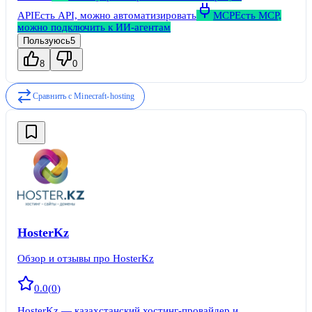
API
Есть API, можно автоматизировать
MCP
Есть MCP,
можно подключить к ИИ-агентам
Пользуюсь
5
8
0
Сравнить с
Minecraft-hosting
HosterKz
Обзор и отзывы про HosterKz
0.0
(
0
)
HosterKz — казахстанский хостинг-провайдер и