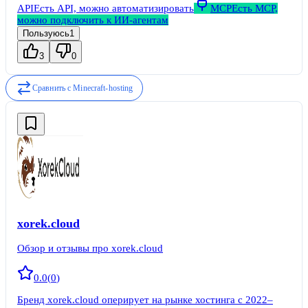
API
Есть API, можно автоматизировать
MCP
Есть MCP,
можно подключить к ИИ-агентам
Пользуюсь
1
3
0
Сравнить с
Minecraft-hosting
xorek.cloud
Обзор и отзывы про xorek.cloud
0.0
(
0
)
Бренд xorek.cloud оперирует на рынке хостинга с 2022–