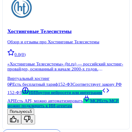
Хостинговые Телесистемы
Обзор и отзывы про Хостинговые Телесистемы
0.0
(
0
)
«Хостинговые Телесистемы» (ht.ru) — российский хостинг-
провайдер, основанный в начале 2000-х годов.
Юридическое лицо — ООО «Хостинговые Телесистемы».
Виртуальный хостинг
Бренд входит в группу компаний «Телесистемы», часть
бизнеса которой исторически связана с
0₽
Есть бесплатный тариф
152-ФЗ
Соответствует закону РФ
телекоммуникационными услугами. Домен ht.ru
152-ФЗ
ИИ
Внутри нейросети или интеграции
зарегистрирован в 2002 году.
API
Есть API, можно автоматизировать
MCP
Есть MCP,
можно подключить к ИИ-агентам
Пользуюсь
5
8
0