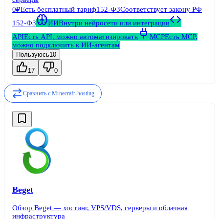
0₽
Есть бесплатный тариф
152-ФЗ
Соответствует закону РФ
152-ФЗ
ИИ
Внутри нейросети или интеграции
API
Есть API, можно автоматизировать
MCP
Есть MCP,
можно подключить к ИИ-агентам
Пользуюсь
10
17
0
Сравнить с
Minecraft-hosting
Beget
Обзор Beget — хостинг, VPS/VDS, серверы и облачная
инфраструктура