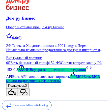
Дом.ру Бизнес
Обзор и отзывы про Дом.ру Бизнес
0.0
(
0
)
ЭР-Телеком Холдинг основан в 2001 году в Перми.
Изначально компания предоставляла доступ в интернет и
кабельное телевидение в регионах России. К 2026 году сеть
Виртуальный хостинг
охватывает более 500 городов, частная абонентская база
превышает 14 млн домохозяйств. Бренд Дом.
0₽
Есть бесплатный тариф
152-ФЗ
Соответствует закону РФ
152-ФЗ
ИИ
Внутри нейросети или интеграции
API
Есть API, можно автоматизировать
MCP
Есть MCP,
можно подключить к ИИ-агентам
Пользуюсь
3
8
0
Сравнить с
Minecraft-hosting