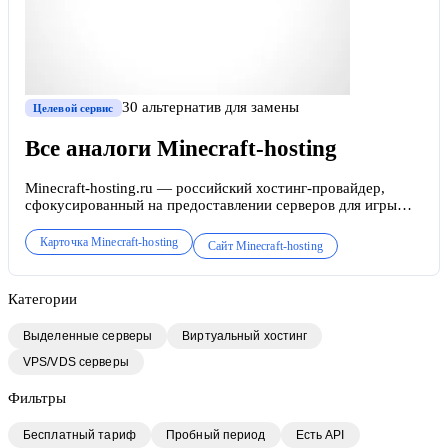
30
альтернатив
для замены
Целевой сервис
Все аналоги
Minecraft-hosting
Minecraft-hosting.ru — российский хостинг-провайдер,
сфокусированный на предоставлении серверов для игры
Minecraft и сопутствующих услуг. Компания работает на
рынке ориентировочно с 2014–2015 годов, то есть в период
Карточка
Minecraft-hosting
Сайт
Minecraft-hosting
пиковой популярности Minecraft в СНГ.
Категории
Выделенные серверы
Виртуальный хостинг
VPS/VDS серверы
Фильтры
Бесплатный тариф
Пробный период
Есть API