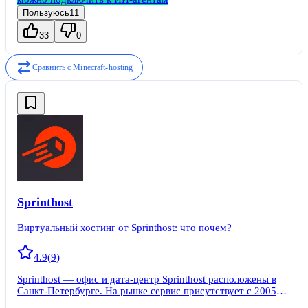
Пользуюсь
11
33
0
Сравнить с
Minecraft-hosting
Sprinthost
Виртуальный хостинг от Sprinthost: что почем?
4.9
(
9
)
Sprinthost — офис и дата-центр Sprinthost расположены в
Санкт-Петербурге. На рынке сервис присутствует с 2005
года. Разработали свою собственную ПУ. По %