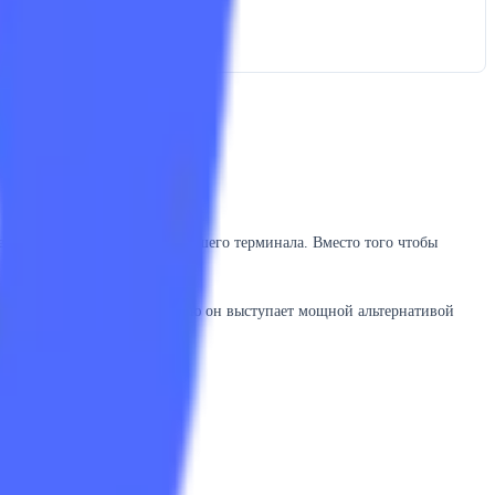
тям от DeepSeek прямо из вашего терминала. Вместо того чтобы
ах. По своему предназначению он выступает мощной альтернативой