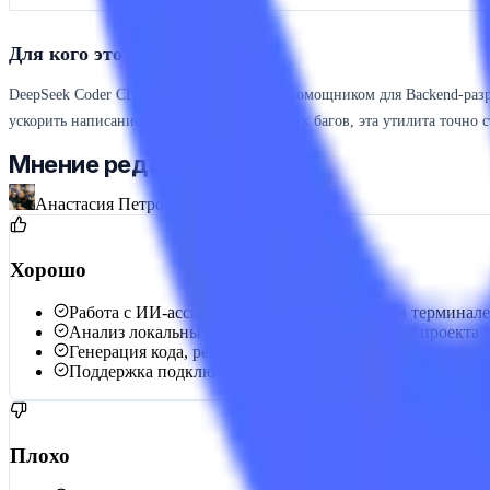
Для кого этот инструмент?
DeepSeek Coder CLI станет незаменимым помощником для Backend-разр
ускорить написание бойлерплейта или поиск багов, эта утилита точно 
Мнение редактора
Анастасия Петрова
Хорошо
Работа с ИИ-ассистентом непосредственно в терминале
Анализ локальных файлов с учётом контекста проекта
Генерация кода, рефакторинг, создание юнит-тестов и 
Поддержка подключения моделей DeepSeek по API
Плохо