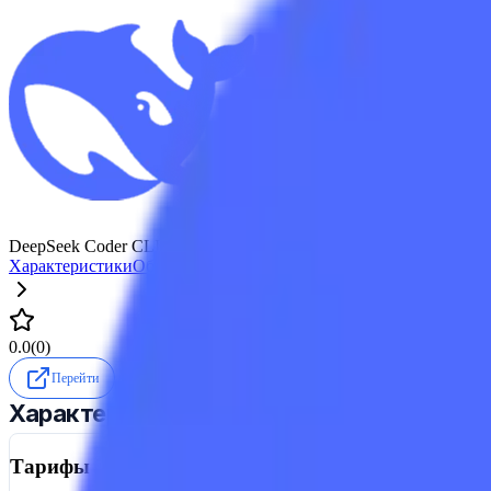
DeepSeek Coder CLI
Характеристики
Обзор
Аналоги
Промокоды
Отзывы
0.0
(
0
)
Перейти
Характеристики
Тарифы