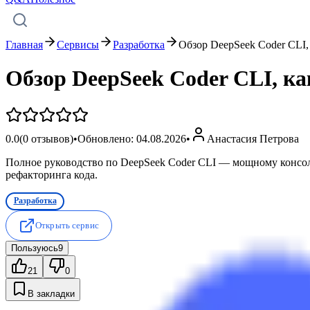
Главная
Сервисы
Разработка
Обзор DeepSeek Coder CLI,
Обзор DeepSeek Coder CLI, ка
0.0
(
0
отзывов)
•
Обновлено:
04.08.2026
•
Анастасия Петрова
Полное руководство по DeepSeek Coder CLI — мощному консоль
рефакторинга кода.
Разработка
Открыть сервис
Пользуюсь
9
21
0
В закладки