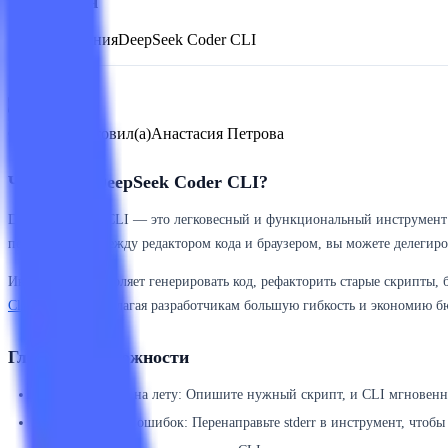
Компания
Компания
DeepSeek Coder CLI
Обзор
Обзор подготовил(а)
Анастасия Петрова
Что такое DeepSeek Coder CLI?
DeepSeek Coder CLI — это легковесный и функциональный инструмент к
переключаться между редактором кода и браузером, вы можете делегиро
Инструмент позволяет генерировать код, рефакторить старые скрипты,
Claude Code
, предлагая разработчикам большую гибкость и экономию б
Главные возможности
Генерация кода на лету: Опишите нужный скрипт, и CLI мгновенно
Анализ логов и ошибок: Перенаправьте stderr в инструмент, чтоб