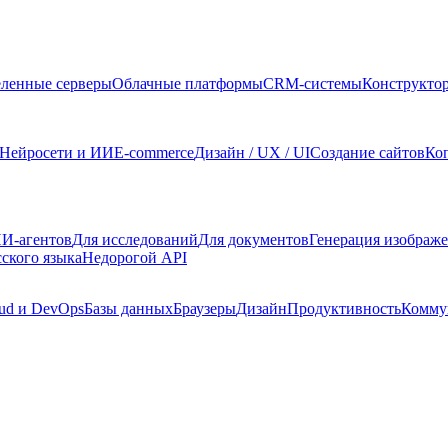
ленные серверы
Облачные платформы
CRM-системы
Конструкто
Нейросети и ИИ
E-commerce
Дизайн / UX / UI
Создание сайтов
Ко
И-агентов
Для исследований
Для документов
Генерация изображ
сского языка
Недорогой API
ud и DevOps
Базы данных
Браузеры
Дизайн
Продуктивность
Комму