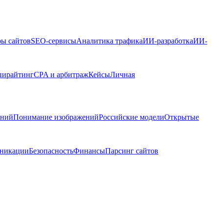
ры сайтов
SEO-сервисы
Аналитика трафика
ИИ-разработка
ИИ-
пирайтинг
CPA и арбитраж
Кейсы
Личная
ений
Понимание изображений
Российские модели
Открытые
никации
Безопасность
Финансы
Парсинг сайтов