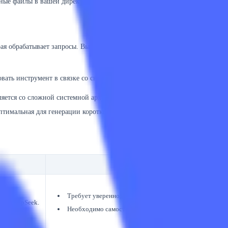
ные файлы в вашей директории, обеспечивая релевантные ответы с учето
рая обрабатывает запросы. Вы можете подключить его по API к самым с
вать инструмент в связке со свежими модлями:
ляется со сложной системной архитектурой, многофайловым рефакторин
тимальная для генерации коротких скриптов, regex-выражений и автод
Ограничения
Требует уверенного владения терминалом (bash/zsh).
 от DeepSeek.
Необходимо самостоятельно выпустить и пополнить ба