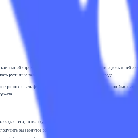
омандной строки (CLI), который открывает доступ к передовым нейросе
вать рутинные задачи ИИ-ассистенту прямо в рабочей среде.
 быстро покрывать функции юнит-тестами и анализировать ошибки в лог
юджета.
 создаст его, используя передовые кодерские способности ИИ.
ы получить развернутое объяснение причины падения и готовый фикс.