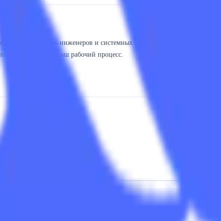
аботчиков, DevOps-инженеров и системных администраторов. Если ваш 
стоит интеграции в ваш рабочий процесс.
анализ ошибок в логах