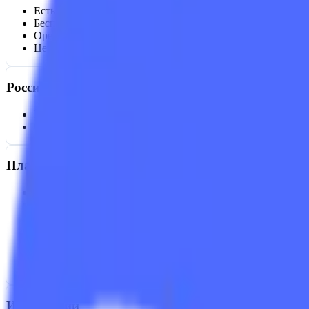
Есть пробный период
Нет
Бесплатная версия
Да
Open Source
Да
Цена от
Бесплатно
Российский сервис
Реестр отечественного ПО
Нет
Соответствие 152-ФЗ
Нет
Платформы
Веб
Нет
iOS
Нет
Android
Нет
API
Нет
Десктоп
Windows, macOS, Linux
Серверный пакет
Да
GitHub
Да
Интеграции