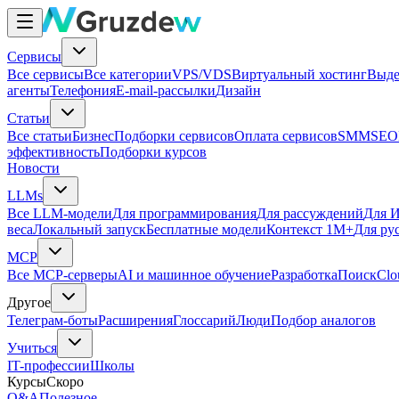
Сервисы
Все сервисы
Все категории
VPS/VDS
Виртуальный хостинг
Выде
агенты
Телефония
E-mail-рассылки
Дизайн
Статьи
Все статьи
Бизнес
Подборки сервисов
Оплата сервисов
SMM
SEO
эффективность
Подборки курсов
Новости
LLMs
Все LLM-модели
Для программирования
Для рассуждений
Для И
веса
Локальный запуск
Бесплатные модели
Контекст 1M+
Для ру
MCP
Все MCP-серверы
AI и машинное обучение
Разработка
Поиск
Clo
Другое
Телеграм-боты
Расширения
Глоссарий
Люди
Подбор аналогов
Учиться
IT-профессии
Школы
Курсы
Скоро
Q&A
Полезное