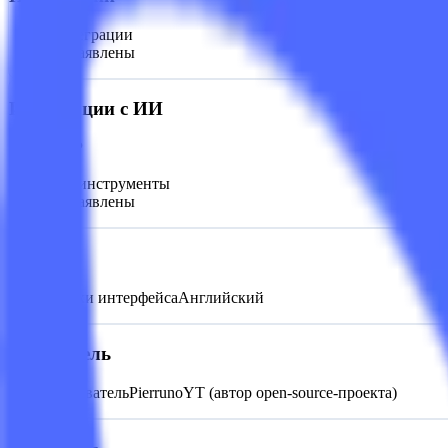
Интеграции
Не заявлены
Интеграции с ИИ
MCP
Нет
ИИ-инструменты
Не заявлены
Языки
Языки интерфейса
Английский
Основатель
Основатель
PierrunoYT (автор open-source-проекта)