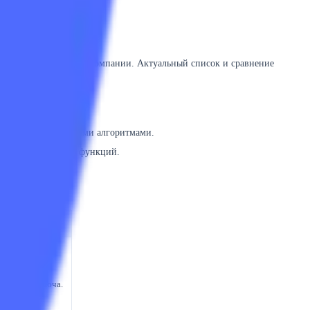
м архитектуры проекта.
овременным решениям компании. Актуальный список и сравнение
гом и нетривиальными алгоритмами.
ополнения простых функций.
ланс API-ключа.