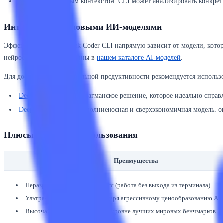
Работа с локальным контекстом: CLI может анализировать конкрет
Интеграция с топовыми ИИ-моделями
Эффективность DeepSeek Coder CLI напрямую зависит от модели, кото
нейросетей всегда доступны в
нашем каталоге AI-моделей
.
Для достижения максимальной продуктивности рекомендуется использо
DeepSeek V4 Pro
— флагманское решение, которое идеально справ
DeepSeek V4 Flash
— молниеносная и сверхэкономичная модель, оп
Плюсы и минусы использования
Преимущества
Неразрывный рабочий процесс (работа без выхода из терминала).
Ультра-низкие затраты благодаря агрессивному ценообразованию API
Высочайшее качество кода на уровне лучших мировых бенчмарков.