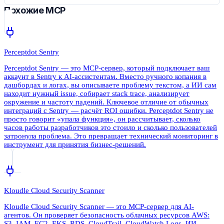
Похожие MCP
Perceptdot Sentry
Perceptdot Sentry — это MCP-сервер, который подключает ваш
аккаунт в Sentry к AI-ассистентам. Вместо ручного копания в
дашбордах и логах, вы описываете проблему текстом, а ИИ сам
находит нужный issue, собирает stack trace, анализирует
окружение и частоту падений. Ключевое отличие от обычных
интеграций с Sentry — расчёт ROI ошибки. Perceptdot Sentry не
просто говорит «упала функция», он рассчитывает, сколько
часов работы разработчиков это стоило и сколько пользователей
затронула проблема. Это превращает технический мониторинг в
инструмент для принятия бизнес-решений.
Kloudle Cloud Security Scanner
Kloudle Cloud Security Scanner — это MCP-сервер для AI-
агентов. Он проверяет безопасность облачных ресурсов AWS:
S3, IAM, EC2, EKS, RDS, CloudTrail, CloudWatch Logs. ИИ-