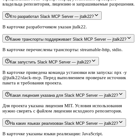
владельца репозитория, лицензию и запрашиваемые разрешения.
Кто разработал Slack MCP Server — jtalk22?
В карточке разработчиком указан jtalk22.
Какие транспорты поддерживает Slack MCP Server — jtalk22?
В карточке перечислены транспорты: streamable-http, stdio.
Как запустить Slack MCP Server — jtalk22?
В карточке приведена команда установки или запуска: npx -y
@jtalk22/slack-mcp. Перед выполнением проверьте источник
пакета и требования проекта.
Какая лицензия указана для Slack MCP Server — jtalk22?
Для проекта указана лицензия MIT. Условия использования
нужно сверять с файлом лицензии исходного репозитория.
На каких языках реализован Slack MCP Server — jtalk22?
В карточке указаны языки реализации: JavaScript.