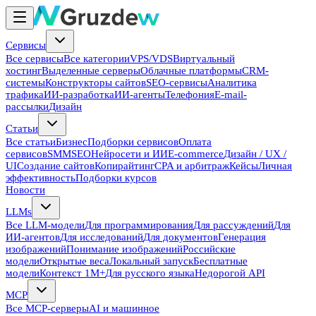
Сервисы
Все сервисы
Все категории
VPS/VDS
Виртуальный
хостинг
Выделенные серверы
Облачные платформы
CRM-
системы
Конструкторы сайтов
SEO-сервисы
Аналитика
трафика
ИИ-разработка
ИИ-агенты
Телефония
E-mail-
рассылки
Дизайн
Статьи
Все статьи
Бизнес
Подборки сервисов
Оплата
сервисов
SMM
SEO
Нейросети и ИИ
E-commerce
Дизайн / UX /
UI
Создание сайтов
Копирайтинг
CPA и арбитраж
Кейсы
Личная
эффективность
Подборки курсов
Новости
LLMs
Все LLM-модели
Для программирования
Для рассуждений
Для
ИИ-агентов
Для исследований
Для документов
Генерация
изображений
Понимание изображений
Российские
модели
Открытые веса
Локальный запуск
Бесплатные
модели
Контекст 1M+
Для русского языка
Недорогой API
MCP
Все MCP-серверы
AI и машинное