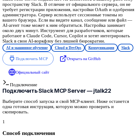
пространству Slack. В отличие от официального сервера, он не
требует регистрации приложения, настройки OAuth и одобрения
администратора. Сервер использует сессионные токены из
вашего браузера. Если вы видите канал, сообщение или файл —
AI-агент тоже может к ним обратиться. Настройка занимает
около двух минут. Инструмент для разработчиков, которые
работают в Claude Code, Cursor, Copilot и хотят интегрировать
Slack в свои AI-воркфлоу без лишней бюрократии.
AI и машинное обучение
Cloud и DevOps
Коммуникации
Slack
Подключить MCP
Открыть на GitHub
Официальный сайт
Подключение
Подключить
Slack MCP Server — jtalk22
Выберите способ запуска и свой MCP-клиент. Ниже останется
одна готовая инструкция, которую можно проверить и
скопировать.
1
Способ подключения