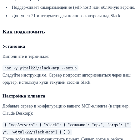
Поддерживает саморазмещение (self-host) или облачную версию.
Доступен 21 инструмент для полного контроля над Slack.
Как подключить
Установка
Выполните в терминале:
npx -y @jtalk22/slack-mcp --setup
Следуйте инструкциям. Сервер попросит авторизоваться через ваш
браузер, используя куки текущей сессии Slack.
Настройка клиента
Добавьте сервер в конфигурацию вашего MCP-клиента (например,
Claude Desktop):
{ "mcpServers": { "slack": { "command": "npx", "args": ["-
y", "@jtalk22/slack-mcp"] } } }
После добавления перезапустите клиент. Сервер готов к работе.