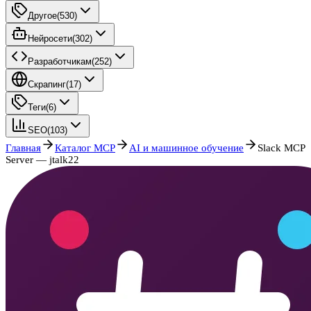
Другое
(
530
)
Нейросети
(
302
)
Разработчикам
(
252
)
Скрапинг
(
17
)
Теги
(
6
)
SEO
(
103
)
Главная
Каталог MCP
AI и машинное обучение
Slack MCP
Server — jtalk22