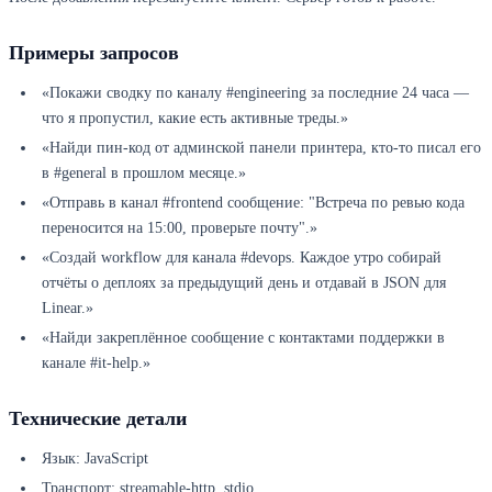
Примеры запросов
«Покажи сводку по каналу #engineering за последние 24 часа —
что я пропустил, какие есть активные треды.»
«Найди пин-код от админской панели принтера, кто-то писал его
в #general в прошлом месяце.»
«Отправь в канал #frontend сообщение: "Встреча по ревью кода
переносится на 15:00, проверьте почту".»
«Создай workflow для канала #devops. Каждое утро собирай
отчёты о деплоях за предыдущий день и отдавай в JSON для
Linear.»
«Найди закреплённое сообщение с контактами поддержки в
канале #it-help.»
Технические детали
Язык: JavaScript
Транспорт: streamable-http, stdio