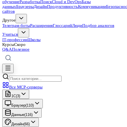
обучение
Разработка
Поиск
Cloud и DevOps
Базы
данных
Браузеры
Дизайн
Продуктивность
Коммуникации
Безопасно
сайтов
Другое
Телеграм-боты
Расширения
Глоссарий
Люди
Подбор аналогов
Учиться
IT-профессии
Школы
Курсы
Скоро
Q&A
Полезное
Все MCP-серверы
1C
(
3
)
Браузер
(
110
)
Данные
(
116
)
Дизайн
(
66
)