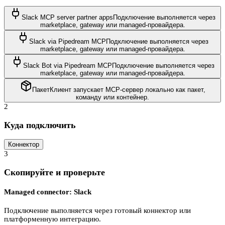
Slack MCP server partner apps
Подключение выполняется через
marketplace, gateway или managed-провайдера.
Slack via Pipedream MCP
Подключение выполняется через
marketplace, gateway или managed-провайдера.
Slack Bot via Pipedream MCP
Подключение выполняется через
marketplace, gateway или managed-провайдера.
Пакет
Клиент запускает MCP-сервер локально как пакет,
команду или контейнер.
2
Куда подключить
Коннектор
3
Скопируйте и проверьте
Managed connector: Slack
Подключение выполняется через готовый коннектор или
платформенную интеграцию.