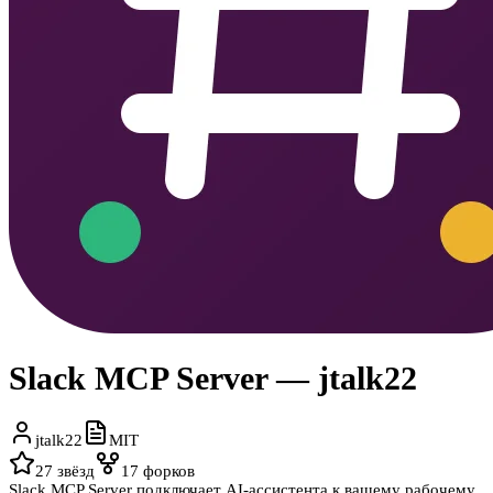
Slack MCP Server — jtalk22
jtalk22
MIT
27
звёзд
17
форков
Slack MCP Server подключает AI-ассистента к вашему рабочему