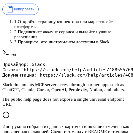
Копировать
1
.
Откройте страницу коннектора или маркетплейс
платформы.
2
.
Подключите аккаунт сервиса и выдайте нужные
разрешения.
3
.
Проверьте, что инструменты доступны в Slack.
text
Провайдер: Slack

Ссылка: https://slack.com/help/articles/488555769
Документация: https://slack.com/help/articles/48
Slack documents MCP server access through partner apps such as
ChatGPT, Claude, Cursor, OpenAI, Perplexity, Notion, and others.
The public help page does not expose a single universal endpoint
URL.
Инструкция собрана из данных карточки и пока не отмечена как
проверенная редакцией. Сверьте команду с README источника