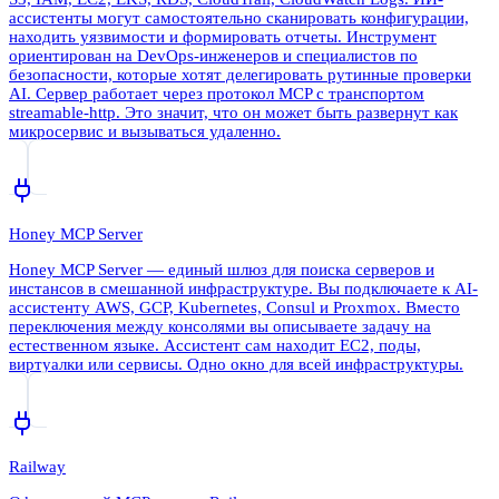
ассистенты могут самостоятельно сканировать конфигурации,
находить уязвимости и формировать отчеты. Инструмент
ориентирован на DevOps-инженеров и специалистов по
безопасности, которые хотят делегировать рутинные проверки
AI. Сервер работает через протокол MCP с транспортом
streamable-http. Это значит, что он может быть развернут как
микросервис и вызываться удаленно.
Honey MCP Server
Honey MCP Server — единый шлюз для поиска серверов и
инстансов в смешанной инфраструктуре. Вы подключаете к AI-
ассистенту AWS, GCP, Kubernetes, Consul и Proxmox. Вместо
переключения между консолями вы описываете задачу на
естественном языке. Ассистент сам находит EC2, поды,
виртуалки или сервисы. Одно окно для всей инфраструктуры.
Railway