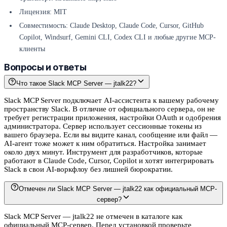
Лицензия: MIT
Совместимость: Claude Desktop, Claude Code, Cursor, GitHub
Copilot, Windsurf, Gemini CLI, Codex CLI и любые другие MCP-
клиенты
Вопросы и ответы
Что такое Slack MCP Server — jtalk22?
Slack MCP Server подключает AI-ассистента к вашему рабочему
пространству Slack. В отличие от официального сервера, он не
требует регистрации приложения, настройки OAuth и одобрения
администратора. Сервер использует сессионные токены из
вашего браузера. Если вы видите канал, сообщение или файл —
AI-агент тоже может к ним обратиться. Настройка занимает
около двух минут. Инструмент для разработчиков, которые
работают в Claude Code, Cursor, Copilot и хотят интегрировать
Slack в свои AI-воркфлоу без лишней бюрократии.
Отмечен ли Slack MCP Server — jtalk22 как официальный MCP-
сервер?
Slack MCP Server — jtalk22 не отмечен в каталоге как
официальный MCP-сервер. Перед установкой проверьте