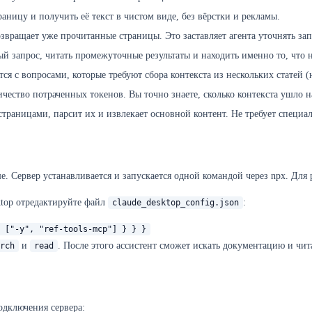
ницу и получить её текст в чистом виде, без вёрстки и рекламы.
звращает уже прочитанные страницы. Это заставляет агента уточнять зап
ый запрос, читать промежуточные результаты и находить именно то, что
я с вопросами, которые требуют сбора контекста из нескольких статей (
чество потраченных токенов. Вы точно знаете, сколько контекста ушло н
раницами, парсит их и извлекает основной контент. Не требует специал
е. Сервер устанавливается и запускается одной командой через npx. Для
ktop отредактируйте файл
:
claude_desktop_config.json
 ["-y", "ref-tools-mcp"] } } }
и
. После этого ассистент сможет искать документацию и чит
rch
read
одключения сервера: