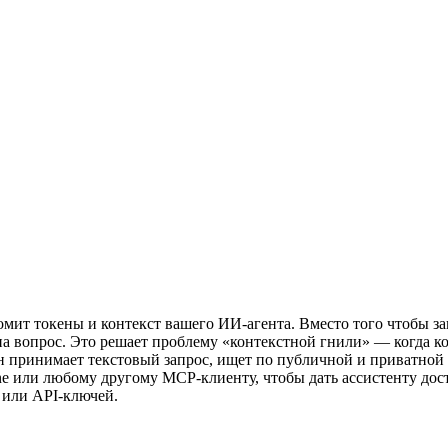
омит токены и контекст вашего ИИ-агента. Вместо того чтобы за
 на вопрос. Это решает проблему «контекстной гнили» — когда к
н принимает текстовый запрос, ищет по публичной и приватной д
ne или любому другому MCP-клиенту, чтобы дать ассистенту досту
 или API-ключей.