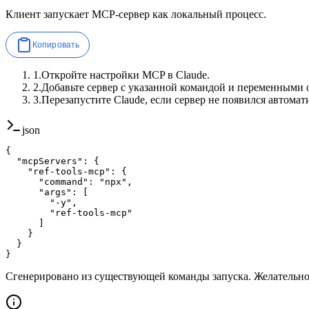
Клиент запускает MCP-сервер как локальный процесс.
Копировать
1
.
Откройте настройки MCP в Claude.
2
.
Добавьте сервер с указанной командой и переменными 
3
.
Перезапустите Claude, если сервер не появился автомат
json
{

  "mcpServers": {

    "ref-tools-mcp": {

      "command": "npx",

      "args": [

        "-y",

        "ref-tools-mcp"

      ]

    }

  }

}
Сгенерировано из существующей команды запуска. Желательн