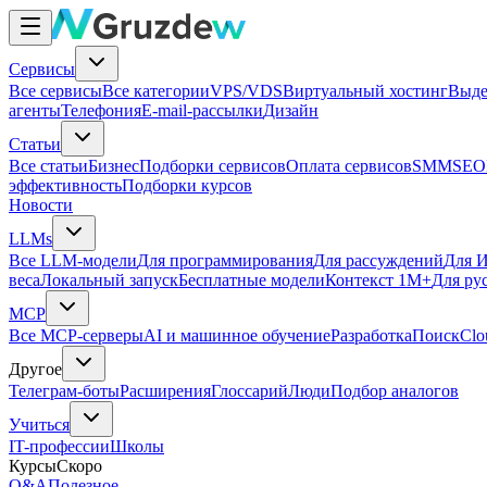
Сервисы
Все сервисы
Все категории
VPS/VDS
Виртуальный хостинг
Выде
агенты
Телефония
E-mail-рассылки
Дизайн
Статьи
Все статьи
Бизнес
Подборки сервисов
Оплата сервисов
SMM
SEO
эффективность
Подборки курсов
Новости
LLMs
Все LLM-модели
Для программирования
Для рассуждений
Для И
веса
Локальный запуск
Бесплатные модели
Контекст 1M+
Для ру
MCP
Все MCP-серверы
AI и машинное обучение
Разработка
Поиск
Clo
Другое
Телеграм-боты
Расширения
Глоссарий
Люди
Подбор аналогов
Учиться
IT-профессии
Школы
Курсы
Скоро
Q&A
Полезное