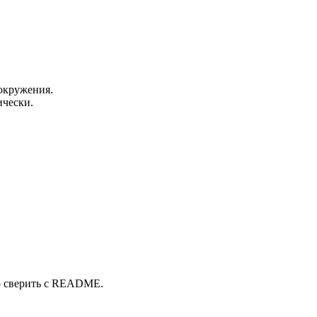
окружения.
ически.
о сверить с README.