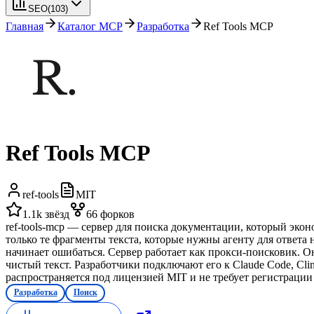
SEO
(
103
)
Главная
Каталог MCP
Разработка
Ref Tools MCP
Ref Tools MCP
ref-tools
MIT
1.1k
звёзд
66
форков
ref-tools-mcp — сервер для поиска документации, который экон
только те фрагменты текста, которые нужны агенту для ответа
начинает ошибаться. Сервер работает как прокси-поисковик. О
чистый текст. Разработчики подключают его к Claude Code, Cli
распространяется под лицензией MIT и не требует регистрации
Разработка
Поиск