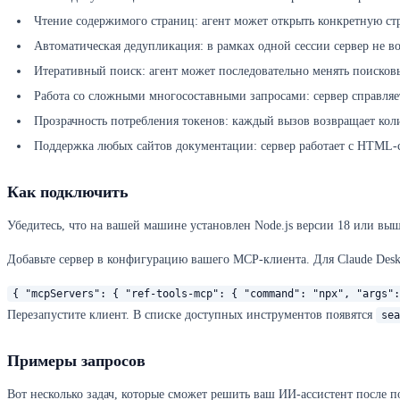
Чтение содержимого страниц: агент может открыть конкретную стра
Автоматическая дедупликация: в рамках одной сессии сервер не во
Итеративный поиск: агент может последовательно менять поисков
Работа со сложными многосоставными запросами: сервер справляетс
Прозрачность потребления токенов: каждый вызов возвращает коли
Поддержка любых сайтов документации: сервер работает с HTML-ст
Как подключить
Убедитесь, что на вашей машине установлен Node.js версии 18 или выш
Добавьте сервер в конфигурацию вашего MCP-клиента. Для Claude Des
{ "mcpServers": { "ref-tools-mcp": { "command": "npx", "args":
Перезапустите клиент. В списке доступных инструментов появятся
sea
Примеры запросов
Вот несколько задач, которые сможет решить ваш ИИ-ассистент после п