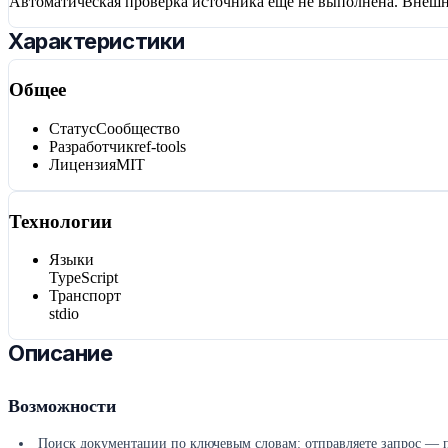
Автоматическая проверка источника ещё не выполнена. Внешн
Характеристики
Общее
Статус
Сообщество
Разработчик
ref-tools
Лицензия
MIT
Технологии
Языки
TypeScript
Транспорт
stdio
Описание
Возможности
Поиск документации по ключевым словам: отправляете запрос — п