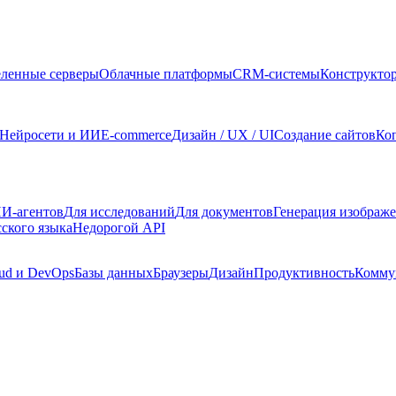
ленные серверы
Облачные платформы
CRM-системы
Конструкто
Нейросети и ИИ
E-commerce
Дизайн / UX / UI
Создание сайтов
Ко
И-агентов
Для исследований
Для документов
Генерация изображ
сского языка
Недорогой API
ud и DevOps
Базы данных
Браузеры
Дизайн
Продуктивность
Комму