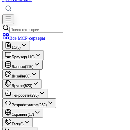
Все MCP-серверы
1C
(
3
)
Браузер
(
110
)
Данные
(
116
)
Дизайн
(
66
)
Другое
(
523
)
Нейросети
(
295
)
Разработчикам
(
252
)
Скрапинг
(
17
)
Теги
(
6
)