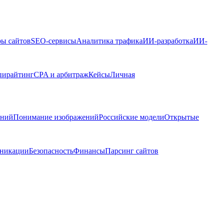
ры сайтов
SEO-сервисы
Аналитика трафика
ИИ-разработка
ИИ-
пирайтинг
CPA и арбитраж
Кейсы
Личная
ений
Понимание изображений
Российские модели
Открытые
никации
Безопасность
Финансы
Парсинг сайтов