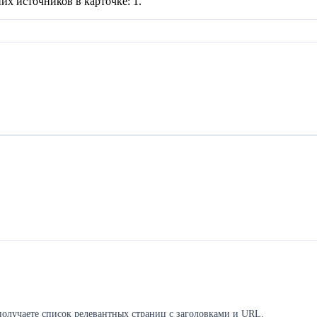
их источников в карточке:
1
.
олучаете список релевантных страниц с заголовками и URL.