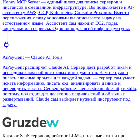
Honey MCP Server — единый шлюз для поиска серверов и
инстансов в смешанной инфраструктуре. Вы подключаете к AI-
ассистенту AWS, GCP, Kubernetes, Consul и Proxmox. Вместо
переключения между консолями вы описываете задачу на
естественном языке. Ассистент сам находит EC2, поды,
виртуалки или сервисы. Одно окно для всей инфраструктуры.
AiPayGent — Claude AI Tools
AiPayGent расширяет Claude AI. Сервер даёт разработчикам и
исследователям набор готовых инструментов. Вам не нужно
писать сложные промты для каждой задачи — сервер сам умеет
искать информацию, писать код, анализировать данные и
переводить тексты. Сервер работает через streamable-http и stdio,
поэтому подходит для десктопных приложений и облачных
развёртываний. Claude сам выбирает нужный инструмент под
задачу.
Каталог SaaS сервисов, рейтинг LLMs, полезные статьи про