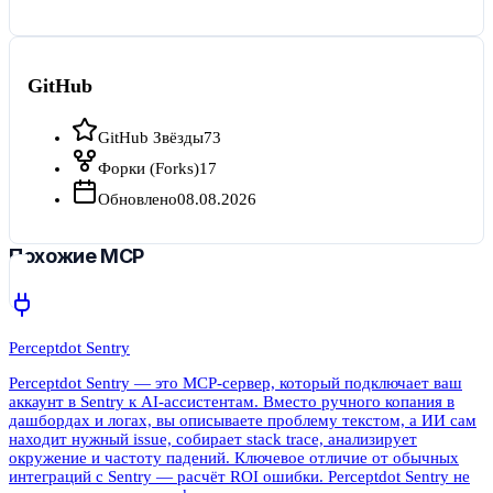
GitHub
GitHub Звёзды
73
Форки (Forks)
17
Обновлено
08.08.2026
Похожие MCP
Perceptdot Sentry
Perceptdot Sentry — это MCP-сервер, который подключает ваш
аккаунт в Sentry к AI-ассистентам. Вместо ручного копания в
дашбордах и логах, вы описываете проблему текстом, а ИИ сам
находит нужный issue, собирает stack trace, анализирует
окружение и частоту падений. Ключевое отличие от обычных
интеграций с Sentry — расчёт ROI ошибки. Perceptdot Sentry не