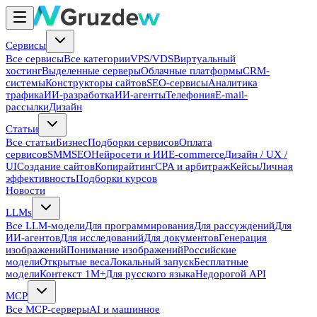
Сервисы
Все сервисы
Все категории
VPS/VDS
Виртуальный
хостинг
Выделенные серверы
Облачные платформы
CRM-
системы
Конструкторы сайтов
SEO-сервисы
Аналитика
трафика
ИИ-разработка
ИИ-агенты
Телефония
E-mail-
рассылки
Дизайн
Статьи
Все статьи
Бизнес
Подборки сервисов
Оплата
сервисов
SMM
SEO
Нейросети и ИИ
E-commerce
Дизайн / UX /
UI
Создание сайтов
Копирайтинг
CPA и арбитраж
Кейсы
Личная
эффективность
Подборки курсов
Новости
LLMs
Все LLM-модели
Для программирования
Для рассуждений
Для
ИИ-агентов
Для исследований
Для документов
Генерация
изображений
Понимание изображений
Российские
модели
Открытые веса
Локальный запуск
Бесплатные
модели
Контекст 1M+
Для русского языка
Недорогой API
MCP
Все MCP-серверы
AI и машинное