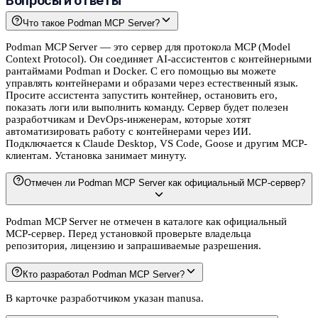
Вопросы и ответы
Что такое Podman MCP Server?
Podman MCP Server — это сервер для протокола MCP (Model
Context Protocol). Он соединяет AI-ассистентов с контейнерными
рантаймами Podman и Docker. С его помощью вы можете
управлять контейнерами и образами через естественный язык.
Просите ассистента запустить контейнер, остановить его,
показать логи или выполнить команду. Сервер будет полезен
разработчикам и DevOps-инженерам, которые хотят
автоматизировать работу с контейнерами через ИИ.
Подключается к Claude Desktop, VS Code, Goose и другим MCP-
клиентам. Установка занимает минуту.
Отмечен ли Podman MCP Server как официальный MCP-сервер?
Podman MCP Server не отмечен в каталоге как официальный
MCP-сервер. Перед установкой проверьте владельца
репозитория, лицензию и запрашиваемые разрешения.
Кто разработал Podman MCP Server?
В карточке разработчиком указан manusa.