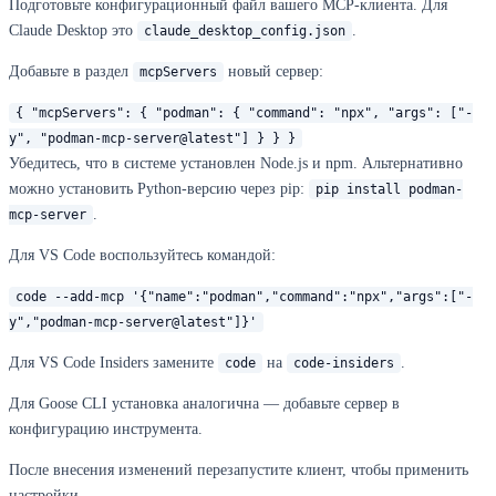
Подготовьте конфигурационный файл вашего MCP-клиента. Для
Claude Desktop это
.
claude_desktop_config.json
Добавьте в раздел
новый сервер:
mcpServers
{ "mcpServers": { "podman": { "command": "npx", "args": ["-
y", "podman-mcp-server@latest"] } } }
Убедитесь, что в системе установлен Node.js и npm. Альтернативно
можно установить Python-версию через pip:
pip install podman-
.
mcp-server
Для VS Code воспользуйтесь командой:
code --add-mcp '{"name":"podman","command":"npx","args":["-
y","podman-mcp-server@latest"]}'
Для VS Code Insiders замените
на
.
code
code-insiders
Для Goose CLI установка аналогична — добавьте сервер в
конфигурацию инструмента.
После внесения изменений перезапустите клиент, чтобы применить
настройки.