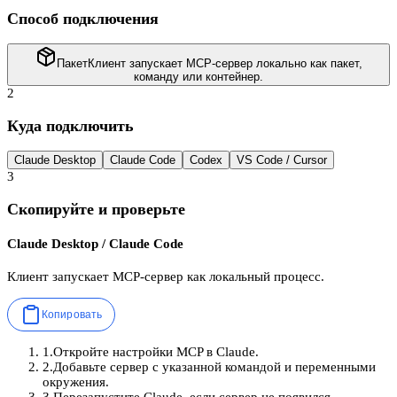
Способ подключения
Пакет
Клиент запускает MCP-сервер локально как пакет,
команду или контейнер.
2
Куда подключить
Claude Desktop
Claude Code
Codex
VS Code / Cursor
3
Скопируйте и проверьте
Claude Desktop / Claude Code
Клиент запускает MCP-сервер как локальный процесс.
Копировать
1
.
Откройте настройки MCP в Claude.
2
.
Добавьте сервер с указанной командой и переменными
окружения.
3
.
Перезапустите Claude, если сервер не появился