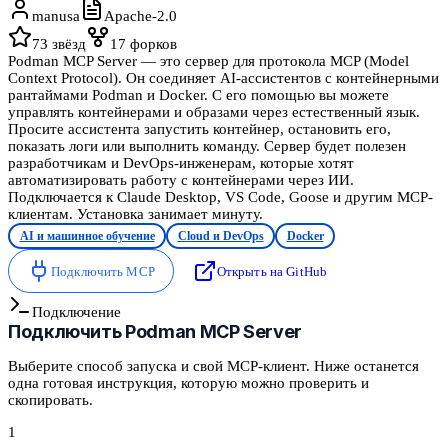
manusa
Apache-2.0
73
звёзд
17
форков
Podman MCP Server — это сервер для протокола MCP (Model
Context Protocol). Он соединяет AI-ассистентов с контейнерными
рантаймами Podman и Docker. С его помощью вы можете
управлять контейнерами и образами через естественный язык.
Просите ассистента запустить контейнер, остановить его,
показать логи или выполнить команду. Сервер будет полезен
разработчикам и DevOps-инженерам, которые хотят
автоматизировать работу с контейнерами через ИИ.
Подключается к Claude Desktop, VS Code, Goose и другим MCP-
клиентам. Установка занимает минуту.
AI и машинное обучение
Cloud и DevOps
Docker
Подключить MCP
Открыть на GitHub
Подключение
Подключить
Podman MCP Server
Выберите способ запуска и свой MCP-клиент. Ниже останется
одна готовая инструкция, которую можно проверить и
скопировать.
1