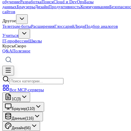
обучение
Разработка
Поиск
Cloud и DevOps
Базы
данных
Браузеры
Дизайн
Продуктивность
Коммуникации
Безопасно
сайтов
Другое
Телеграм-боты
Расширения
Глоссарий
Люди
Подбор аналогов
Учиться
IT-профессии
Школы
Курсы
Скоро
Q&A
Полезное
Все MCP-серверы
1C
(
3
)
Браузер
(
110
)
Данные
(
116
)
Дизайн
(
66
)