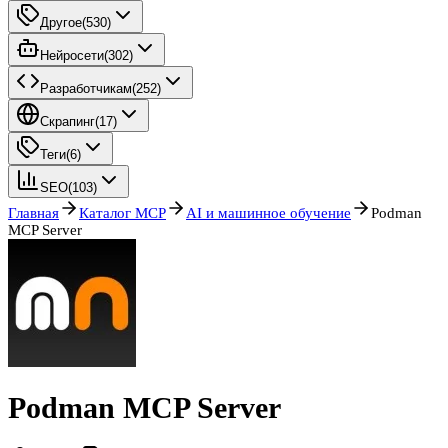
Другое
(
530
)
Нейросети
(
302
)
Разработчикам
(
252
)
Скрапинг
(
17
)
Теги
(
6
)
SEO
(
103
)
Главная
Каталог MCP
AI и машинное обучение
Podman
MCP Server
Podman MCP Server