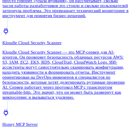
просто говорит «упала функция», он рассчитывает, сколько
часов работы разработчиков это стоило и сколько пользователей
затронула проблема. Это превращает технический мониторинг в
инструмент для принятия бизнес-решений.
Kloudle Cloud Security Scanner
Kloudle Cloud Security Scanner — это MCP-сервер для AI-
агентов. Он проверяет безопасность облачных ресурсов AWS:
S3, IAM, EC2, EKS, RDS, CloudTrail, CloudWatch Logs. ИИ-
ассистенты могут самостоятельно сканировать конфигурации,
находить уязвимости и формировать отчеты. Инструмент
ориентирован на DevOps-инженеров и специалистов по
безопасности, которые хотят делегировать рутинные проверки
AI. Сервер работает через протокол MCP с транспортом
streamable-http. Это значит, что он может быть развернут как
микросервис и вызываться удаленно.
Honey MCP Server