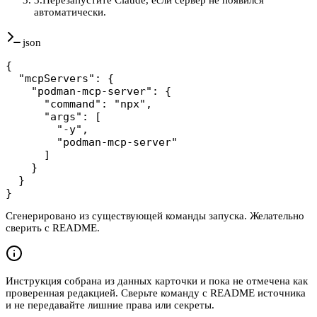
автоматически.
json
{

  "mcpServers": {

    "podman-mcp-server": {

      "command": "npx",

      "args": [

        "-y",

        "podman-mcp-server"

      ]

    }

  }

}
Сгенерировано из существующей команды запуска. Желательно
сверить с README.
Инструкция собрана из данных карточки и пока не отмечена как
проверенная редакцией. Сверьте команду с README источника
и не передавайте лишние права или секреты.