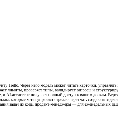
нту Trello. Через него модель может читать карточки, управлят
тывает лимиты, проверяет типы, валидирует запросы и структури
, и AI-ассистент получает полный доступ к вашим доскам. Верси
ам, которые хотят управлять трелло через чат: создавать задачи
дания задач из кода, продакт-менеджеры — для еженедельных да