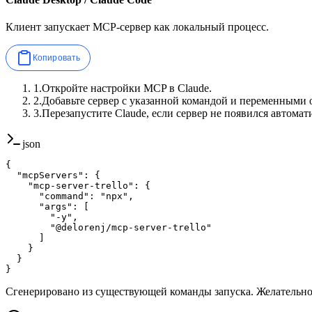
Клиент запускает MCP-сервер как локальный процесс.
Копировать
1
.
Откройте настройки MCP в Claude.
2
.
Добавьте сервер с указанной командой и переменными 
3
.
Перезапустите Claude, если сервер не появился автомат
json
{

  "mcpServers": {

    "mcp-server-trello": {

      "command": "npx",

      "args": [

        "-y",

        "@delorenj/mcp-server-trello"

      ]

    }

  }

}
Сгенерировано из существующей команды запуска. Желательн