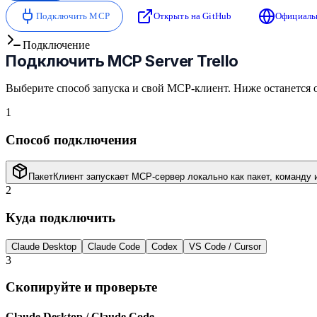
Подключить MCP
Открыть на GitHub
Официаль
Подключение
Подключить
MCP Server Trello
Выберите способ запуска и свой MCP-клиент. Ниже останется 
1
Способ подключения
Пакет
Клиент запускает MCP-сервер локально как пакет, команду 
2
Куда подключить
Claude Desktop
Claude Code
Codex
VS Code / Cursor
3
Скопируйте и проверьте
Claude Desktop / Claude Code