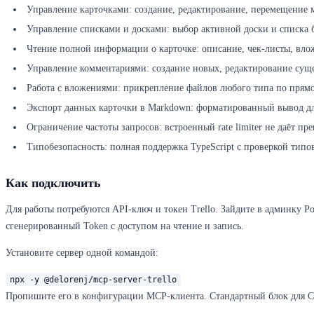
Управление карточками: создание, редактирование, перемещение 
Управление списками и досками: выбор активной доски и списка б
Чтение полной информации о карточке: описание, чек-листы, вло
Управление комментариями: создание новых, редактирование сущ
Работа с вложениями: прикрепление файлов любого типа по прямо
Экспорт данных карточки в Markdown: форматированный вывод для
Ограничение частоты запросов: встроенный rate limiter не даёт пре
Типобезопасность: полная поддержка TypeScript с проверкой типо
Как подключить
Для работы потребуются API-ключ и токен Trello. Зайдите в админку P
сгенерированный Token с доступом на чтение и запись.
Установите сервер одной командой:
npx -y @delorenj/mcp-server-trello
Пропишите его в конфигурации MCP-клиента. Стандартный блок для Cla