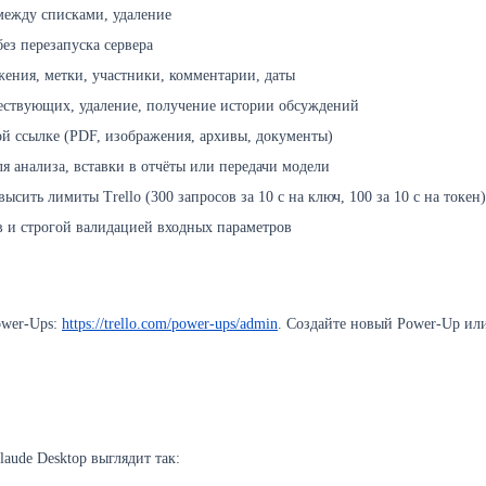
между списками, удаление
ез перезапуска сервера
жения, метки, участники, комментарии, даты
ествующих, удаление, получение истории обсуждений
й ссылке (PDF, изображения, архивы, документы)
 анализа, вставки в отчёты или передачи модели
высить лимиты Trello (300 запросов за 10 с на ключ, 100 за 10 с на токен)
в и строгой валидацией входных параметров
ower-Ups:
https://trello.com/power-ups/admin
. Создайте новый Power-Up ил
ude Desktop выглядит так: