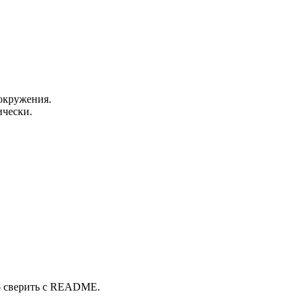
окружения.
ически.
о сверить с README.