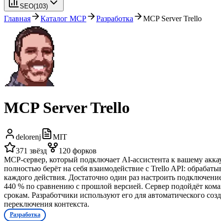
SEO
(
103
)
Главная
Каталог MCP
Разработка
MCP Server Trello
MCP Server Trello
delorenj
MIT
371
звёзд
120
форков
MCP-сервер, который подключает AI-ассистента к вашему аккау
полностью берёт на себя взаимодействие с Trello API: обраба
каждого действия. Достаточно один раз настроить подключение
440 % по сравнению с прошлой версией. Сервер подойдёт команд
срокам. Разработчики используют его для автоматического соз
переключения контекста.
Разработка