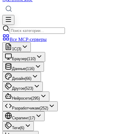
Все MCP-серверы
1C
(
3
)
Браузер
(
110
)
Данные
(
116
)
Дизайн
(
66
)
Другое
(
523
)
Нейросети
(
295
)
Разработчикам
(
252
)
Скрапинг
(
17
)
Теги
(
6
)