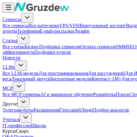
Сервисы
Все сервисы
Все категории
VPS/VDS
Виртуальный хостинг
Выде
агенты
Телефония
E-mail-рассылки
Дизайн
Статьи
Все статьи
Бизнес
Подборки сервисов
Оплата сервисов
SMM
SEO
эффективность
Подборки курсов
Новости
LLMs
Все LLM-модели
Для программирования
Для рассуждений
Для И
веса
Локальный запуск
Бесплатные модели
Контекст 1M+
Для ру
MCP
Все MCP-серверы
AI и машинное обучение
Разработка
Поиск
Clo
Другое
Телеграм-боты
Расширения
Глоссарий
Люди
Подбор аналогов
Учиться
IT-профессии
Школы
Курсы
Скоро
Q&A
Полезное