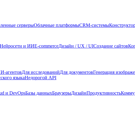
ленные серверы
Облачные платформы
CRM-системы
Конструкто
Нейросети и ИИ
E-commerce
Дизайн / UX / UI
Создание сайтов
Ко
И-агентов
Для исследований
Для документов
Генерация изображ
сского языка
Недорогой API
ud и DevOps
Базы данных
Браузеры
Дизайн
Продуктивность
Комму