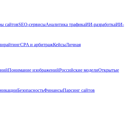
ры сайтов
SEO-сервисы
Аналитика трафика
ИИ-разработка
ИИ-
пирайтинг
CPA и арбитраж
Кейсы
Личная
ений
Понимание изображений
Российские модели
Открытые
никации
Безопасность
Финансы
Парсинг сайтов