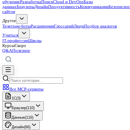
обучение
Разработка
Поиск
Cloud и DevOps
Базы
данных
Браузеры
Дизайн
Продуктивность
Коммуникации
Безопасно
сайтов
Другое
Телеграм-боты
Расширения
Глоссарий
Люди
Подбор аналогов
Учиться
IT-профессии
Школы
Курсы
Скоро
Q&A
Полезное
Все MCP-серверы
1C
(
3
)
Браузер
(
110
)
Данные
(
116
)
Дизайн
(
66
)