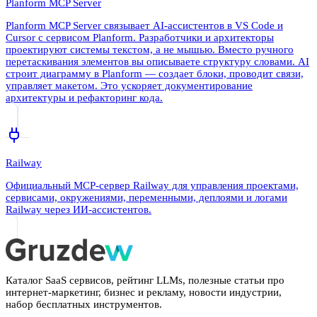
Planform MCP Server
Planform MCP Server связывает AI-ассистентов в VS Code и
Cursor с сервисом Planform. Разработчики и архитекторы
проектируют системы текстом, а не мышью. Вместо ручного
перетаскивания элементов вы описываете структуру словами. AI
строит диаграмму в Planform — создает блоки, проводит связи,
управляет макетом. Это ускоряет документирование
архитектуры и рефакторинг кода.
Railway
Официальный MCP-сервер Railway для управления проектами,
сервисами, окружениями, переменными, деплоями и логами
Railway через ИИ-ассистентов.
Каталог SaaS сервисов, рейтинг LLMs, полезные статьи про
интернет-маркетинг, бизнес и рекламу, новости индустрии,
набор бесплатных инструментов.