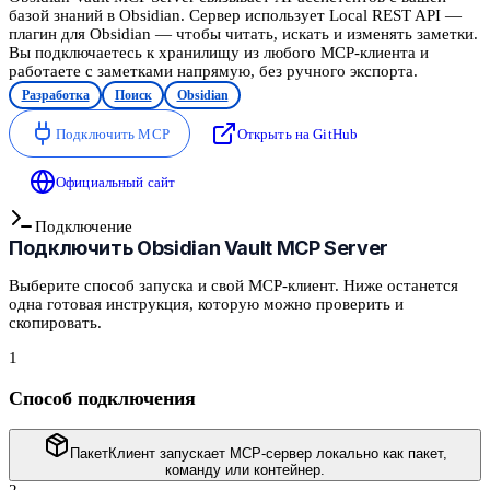
базой знаний в Obsidian. Сервер использует Local REST API —
плагин для Obsidian — чтобы читать, искать и изменять заметки.
Вы подключаетесь к хранилищу из любого MCP-клиента и
работаете с заметками напрямую, без ручного экспорта.
Разработка
Поиск
Obsidian
Подключить MCP
Открыть на GitHub
Официальный сайт
Подключение
Подключить
Obsidian Vault MCP Server
Выберите способ запуска и свой MCP-клиент. Ниже останется
одна готовая инструкция, которую можно проверить и
скопировать.
1
Способ подключения
Пакет
Клиент запускает MCP-сервер локально как пакет,
команду или контейнер.