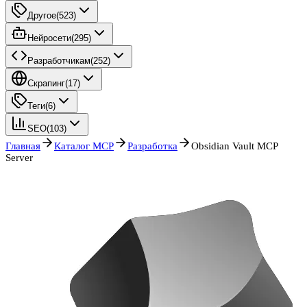
Другое
(
523
)
Нейросети
(
295
)
Разработчикам
(
252
)
Скрапинг
(
17
)
Теги
(
6
)
SEO
(
103
)
Главная
Каталог MCP
Разработка
Obsidian Vault MCP
Server