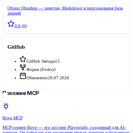
Обзор Obsidian — заметки, Markdown и персональная база
знаний
0.0
(
0
)
GitHub
GitHub Звёзды
13
Форки (Forks)
1
Обновлено
20.07.2026
Похожие MCP
Rove MCP
MCP-сервер Rove — это хостинг Playwright, созданный для AI-
агентов. Он работает как посредник между агентом и браузером: