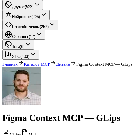
Другое
(
523
)
Нейросети
(
295
)
Разработчикам
(
252
)
Скрапинг
(
17
)
Теги
(
6
)
SEO
(
103
)
Главная
Каталог MCP
Дизайн
Figma Context MCP — GLips
Figma Context MCP — GLips
GLips
MIT