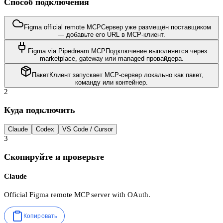
Способ подключения
Figma official remote MCP
Сервер уже размещён поставщиком
— добавьте его URL в MCP-клиент.
Figma via Pipedream MCP
Подключение выполняется через
marketplace, gateway или managed-провайдера.
Пакет
Клиент запускает MCP-сервер локально как пакет,
команду или контейнер.
2
Куда подключить
Claude
Codex
VS Code / Cursor
3
Скопируйте и проверьте
Claude
Official Figma remote MCP server with OAuth.
Копировать