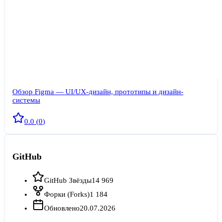
Обзор Figma — UI/UX-дизайн, прототипы и дизайн-
системы
0.0
(
0
)
GitHub
GitHub Звёзды
14 969
Форки (Forks)
1 184
Обновлено
20.07.2026