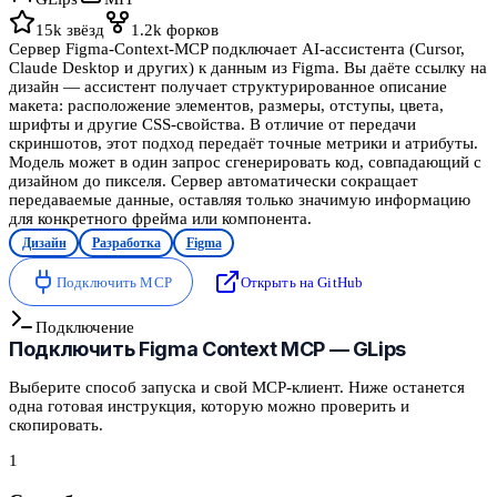
15k
звёзд
1.2k
форков
Сервер Figma-Context-MCP подключает AI-ассистента (Cursor,
Claude Desktop и других) к данным из Figma. Вы даёте ссылку на
дизайн — ассистент получает структурированное описание
макета: расположение элементов, размеры, отступы, цвета,
шрифты и другие CSS-свойства. В отличие от передачи
скриншотов, этот подход передаёт точные метрики и атрибуты.
Модель может в один запрос сгенерировать код, совпадающий с
дизайном до пикселя. Сервер автоматически сокращает
передаваемые данные, оставляя только значимую информацию
для конкретного фрейма или компонента.
Дизайн
Разработка
Figma
Подключить MCP
Открыть на GitHub
Подключение
Подключить
Figma Context MCP — GLips
Выберите способ запуска и свой MCP-клиент. Ниже останется
одна готовая инструкция, которую можно проверить и
скопировать.
1