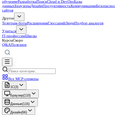
обучение
Разработка
Поиск
Cloud и DevOps
Базы
данных
Браузеры
Дизайн
Продуктивность
Коммуникации
Безопасно
сайтов
Другое
Телеграм-боты
Расширения
Глоссарий
Люди
Подбор аналогов
Учиться
IT-профессии
Школы
Курсы
Скоро
Q&A
Полезное
Все MCP-серверы
1C
(
3
)
Браузер
(
110
)
Данные
(
116
)
Дизайн
(
66
)