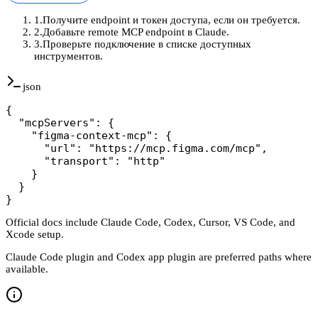
1
.
Получите endpoint и токен доступа, если он требуется.
2
.
Добавьте remote MCP endpoint в Claude.
3
.
Проверьте подключение в списке доступных
инструментов.
json
{

  "mcpServers": {

    "figma-context-mcp": {

      "url": "https://mcp.figma.com/mcp",

      "transport": "http"

    }

  }

}
Official docs include Claude Code, Codex, Cursor, VS Code, and
Xcode setup.
Claude Code plugin and Codex app plugin are preferred paths where
available.