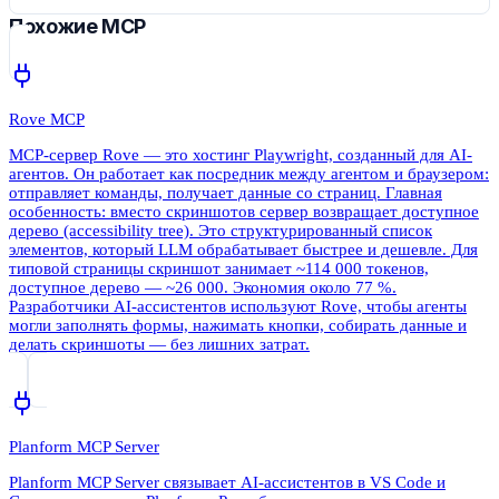
Похожие MCP
Rove MCP
MCP-сервер Rove — это хостинг Playwright, созданный для AI-
агентов. Он работает как посредник между агентом и браузером:
отправляет команды, получает данные со страниц. Главная
особенность: вместо скриншотов сервер возвращает доступное
дерево (accessibility tree). Это структурированный список
элементов, который LLM обрабатывает быстрее и дешевле. Для
типовой страницы скриншот занимает ~114 000 токенов,
доступное дерево — ~26 000. Экономия около 77 %.
Разработчики AI-ассистентов используют Rove, чтобы агенты
могли заполнять формы, нажимать кнопки, собирать данные и
делать скриншоты — без лишних затрат.
Planform MCP Server
Planform MCP Server связывает AI-ассистентов в VS Code и