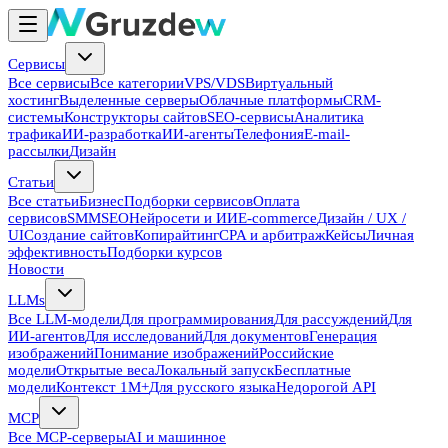
Сервисы
Все сервисы
Все категории
VPS/VDS
Виртуальный
хостинг
Выделенные серверы
Облачные платформы
CRM-
системы
Конструкторы сайтов
SEO-сервисы
Аналитика
трафика
ИИ-разработка
ИИ-агенты
Телефония
E-mail-
рассылки
Дизайн
Статьи
Все статьи
Бизнес
Подборки сервисов
Оплата
сервисов
SMM
SEO
Нейросети и ИИ
E-commerce
Дизайн / UX /
UI
Создание сайтов
Копирайтинг
CPA и арбитраж
Кейсы
Личная
эффективность
Подборки курсов
Новости
LLMs
Все LLM-модели
Для программирования
Для рассуждений
Для
ИИ-агентов
Для исследований
Для документов
Генерация
изображений
Понимание изображений
Российские
модели
Открытые веса
Локальный запуск
Бесплатные
модели
Контекст 1M+
Для русского языка
Недорогой API
MCP
Все MCP-серверы
AI и машинное