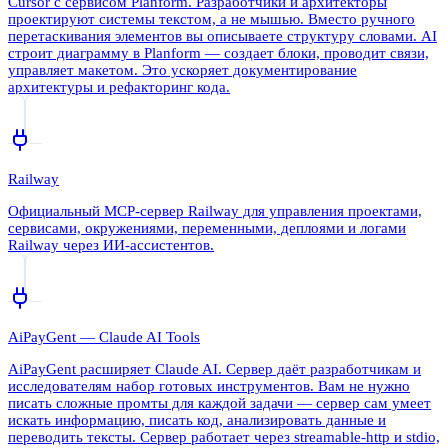
Cursor с сервисом Planform. Разработчики и архитекторы
проектируют системы текстом, а не мышью. Вместо ручного
перетаскивания элементов вы описываете структуру словами. AI
строит диаграмму в Planform — создает блоки, проводит связи,
управляет макетом. Это ускоряет документирование
архитектуры и рефакторинг кода.
Railway
Официальный MCP-сервер Railway для управления проектами,
сервисами, окружениями, переменными, деплоями и логами
Railway через ИИ-ассистентов.
AiPayGent — Claude AI Tools
AiPayGent расширяет Claude AI. Сервер даёт разработчикам и
исследователям набор готовых инструментов. Вам не нужно
писать сложные промты для каждой задачи — сервер сам умеет
искать информацию, писать код, анализировать данные и
переводить тексты. Сервер работает через streamable-http и stdio,