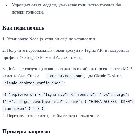
Упрощает ответ модели, уменьшая количество токенов без
потери точности.
Как подключить
1. Установите Node.js, если он ещё не установлен.
2. Получите персональный токен доступа к Figma API в настройках
профиля (Settings > Personal Access Tokens).
3. Добавьте следующую конфигурацию в файл настроек вашего MCP-
клиента (для Cursor —
, для Claude Desktop —
.cursor/mcp.json
):
claude_desktop_config.json
{ "mcpServers": { "figma-mcp": { "command": "npx", "args":
["-y", "figma-developer-mcp"], "env": { "FIGMA_ACCESS_TOKEN":
"ваш_токен" } } } }
4. Перезапустите клиент, чтобы сервер подключился.
Примеры запросов