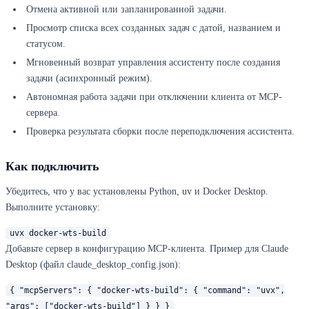
Отмена активной или запланированной задачи.
Просмотр списка всех созданных задач с датой, названием и
статусом.
Мгновенный возврат управления ассистенту после создания
задачи (асинхронный режим).
Автономная работа задачи при отключении клиента от MCP-
сервера.
Проверка результата сборки после переподключения ассистента.
Как подключить
Убедитесь, что у вас установлены Python, uv и Docker Desktop.
Выполните установку:
uvx docker-wts-build
Добавьте сервер в конфигурацию MCP-клиента. Пример для Claude
Desktop (файл claude_desktop_config.json):
{ "mcpServers": { "docker-wts-build": { "command": "uvx",
"args": ["docker-wts-build"] } } }