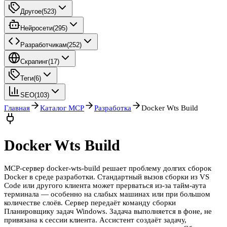
Другое
(
523
)
Нейросети
(
295
)
Разработчикам
(
252
)
Скрапинг
(
17
)
Теги
(
6
)
SEO
(
103
)
Главная
Каталог MCP
Разработка
Docker Wts Build
Docker Wts Build
MCP-сервер docker-wts-build решает проблему долгих сборок
Docker в среде разработки. Стандартный вызов сборки из VS
Code или другого клиента может прерваться из-за тайм-аута
терминала — особенно на слабых машинах или при большом
количестве слоёв. Сервер передаёт команду сборки
Планировщику задач Windows. Задача выполняется в фоне, не
привязана к сессии клиента. Ассистент создаёт задачу,