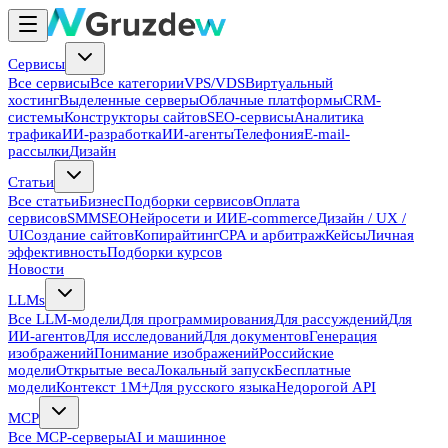
Сервисы
Все сервисы
Все категории
VPS/VDS
Виртуальный
хостинг
Выделенные серверы
Облачные платформы
CRM-
системы
Конструкторы сайтов
SEO-сервисы
Аналитика
трафика
ИИ-разработка
ИИ-агенты
Телефония
E-mail-
рассылки
Дизайн
Статьи
Все статьи
Бизнес
Подборки сервисов
Оплата
сервисов
SMM
SEO
Нейросети и ИИ
E-commerce
Дизайн / UX /
UI
Создание сайтов
Копирайтинг
CPA и арбитраж
Кейсы
Личная
эффективность
Подборки курсов
Новости
LLMs
Все LLM-модели
Для программирования
Для рассуждений
Для
ИИ-агентов
Для исследований
Для документов
Генерация
изображений
Понимание изображений
Российские
модели
Открытые веса
Локальный запуск
Бесплатные
модели
Контекст 1M+
Для русского языка
Недорогой API
MCP
Все MCP-серверы
AI и машинное