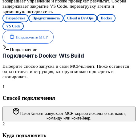
возвращает управление и позже проверяет результат. Сборка
выдерживает закрытие VS Code, перезагрузку агента и
временную потерю сети.
Разработка
Продуктивность
Cloud и DevOps
Docker
VS Code
Подключить MCP
Подключение
Подключить
Docker Wts Build
Выберите способ запуска и свой MCP-клиент. Ниже останется
одна готовая инструкция, которую можно проверить и
скопировать.
1
Способ подключения
Пакет
Клиент запускает MCP-сервер локально как пакет,
команду или контейнер.
2
Куда подключить