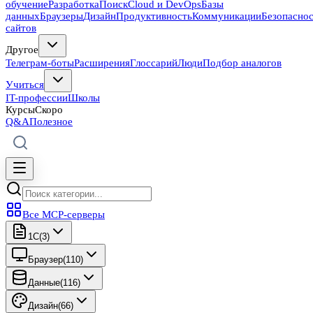
обучение
Разработка
Поиск
Cloud и DevOps
Базы
данных
Браузеры
Дизайн
Продуктивность
Коммуникации
Безопасно
сайтов
Другое
Телеграм-боты
Расширения
Глоссарий
Люди
Подбор аналогов
Учиться
IT-профессии
Школы
Курсы
Скоро
Q&A
Полезное
Все MCP-серверы
1C
(
3
)
Браузер
(
110
)
Данные
(
116
)
Дизайн
(
66
)