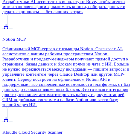
Разработчики AI-ассистентов используют Rove, чтобы агенты
могли заполнять формы, нажимать кнопки, собирать данные и
делать скриншоты — без лишних затрат.
Notion MCP
Официальный MCP-сервер от команды Notion. Связывает AI-
ассистентов с вашим рабочим пространством Notion.
Разработчики и продакт-менеджеры получают прямой доступ к
страницам, базам данных и блокам прямо из чата с ИИ. Больше
не нужно переключаться между вкладками — пишите запросы и
управляйте контентом через Claude Desktop или другой MCP-
клиент. Сервер построен на официальном Notion API и
поддерживает все современные возможности платформы: от баз
данных до сложных вложенных блоков. Это готовая интеграция
для тех, кто хочет автоматизировать работу с документацией,
CRM-подобными системами на базе Notion или вести базу
знаний через ИИ.
Kloudle Cloud Security Scanner