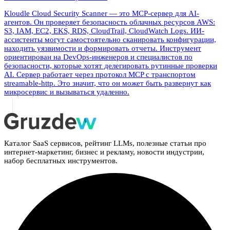
Kloudle Cloud Security Scanner — это MCP-сервер для AI-
агентов. Он проверяет безопасность облачных ресурсов AWS:
S3, IAM, EC2, EKS, RDS, CloudTrail, CloudWatch Logs. ИИ-
ассистенты могут самостоятельно сканировать конфигурации,
находить уязвимости и формировать отчеты. Инструмент
ориентирован на DevOps-инженеров и специалистов по
безопасности, которые хотят делегировать рутинные проверки
AI. Сервер работает через протокол MCP с транспортом
streamable-http. Это значит, что он может быть развернут как
микросервис и вызываться удаленно.
Каталог SaaS сервисов, рейтинг LLMs, полезные статьи про
интернет-маркетинг, бизнес и рекламу, новости индустрии,
набор бесплатных инструментов.