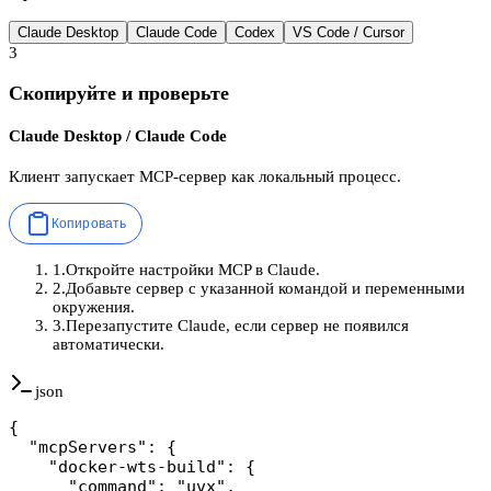
Claude Desktop
Claude Code
Codex
VS Code / Cursor
3
Скопируйте и проверьте
Claude Desktop / Claude Code
Клиент запускает MCP-сервер как локальный процесс.
Копировать
1
.
Откройте настройки MCP в Claude.
2
.
Добавьте сервер с указанной командой и переменными
окружения.
3
.
Перезапустите Claude, если сервер не появился
автоматически.
json
{

  "mcpServers": {

    "docker-wts-build": {

      "command": "uvx",
