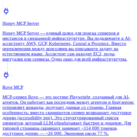
Honey MCP Server
Honey MCP Server — единый шлюз для поиска серверов и
инстансов в смешанной инфраструктуре. Вы подключаете к AI-
ассистенту AWS, GCP, Kubernetes, Consul и Proxmox. Вместо
переключения между консолями вы описываете задачу на
естественном языке. Ассистент сам находит EC2, поды,
виртуалки или сервисы. Одно окно для всей инфраструктуры.
Rove MCP
MCP-сервер Rove — это хостинг Playwright, созданный для AI-
агентов. Он работает как посредник между агентом и браузером:
отправляет команды, получает данные со страниц. Главная
особенность: вместо скриншотов сервер возвращает доступное
дерево (accessibility tree). Это структурированный список
элементов, который LLM обрабатывает быстрее и дешевле. Для
типовой страницы скриншот занимает ~114 000 токенов,
доступное дерево — ~26 000. Экономия около 77 %.