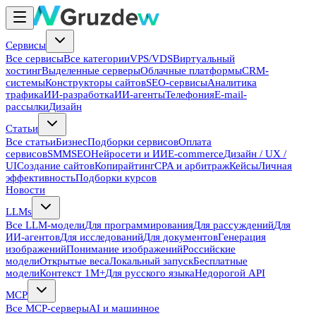
Сервисы
Все сервисы
Все категории
VPS/VDS
Виртуальный
хостинг
Выделенные серверы
Облачные платформы
CRM-
системы
Конструкторы сайтов
SEO-сервисы
Аналитика
трафика
ИИ-разработка
ИИ-агенты
Телефония
E-mail-
рассылки
Дизайн
Статьи
Все статьи
Бизнес
Подборки сервисов
Оплата
сервисов
SMM
SEO
Нейросети и ИИ
E-commerce
Дизайн / UX /
UI
Создание сайтов
Копирайтинг
CPA и арбитраж
Кейсы
Личная
эффективность
Подборки курсов
Новости
LLMs
Все LLM-модели
Для программирования
Для рассуждений
Для
ИИ-агентов
Для исследований
Для документов
Генерация
изображений
Понимание изображений
Российские
модели
Открытые веса
Локальный запуск
Бесплатные
модели
Контекст 1M+
Для русского языка
Недорогой API
MCP
Все MCP-серверы
AI и машинное