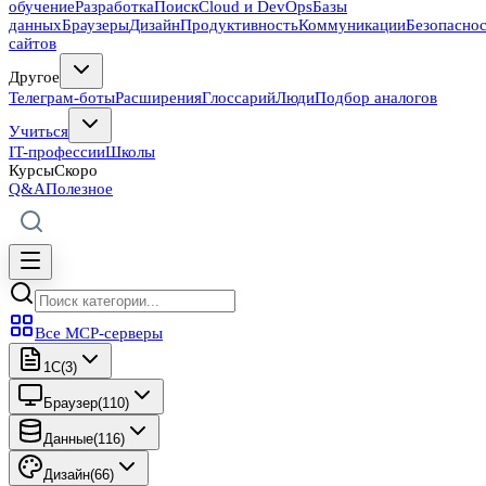
обучение
Разработка
Поиск
Cloud и DevOps
Базы
данных
Браузеры
Дизайн
Продуктивность
Коммуникации
Безопасно
сайтов
Другое
Телеграм-боты
Расширения
Глоссарий
Люди
Подбор аналогов
Учиться
IT-профессии
Школы
Курсы
Скоро
Q&A
Полезное
Все MCP-серверы
1C
(
3
)
Браузер
(
110
)
Данные
(
116
)
Дизайн
(
66
)