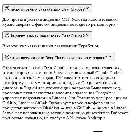
Какая лицензия указана для Dear Claude?
Для проекта указана лицензия MIT. Условия использования
нужно сверять с файлом лицензии исходного репозитория.
На каких языках реализован Dear Claude?
В карточке указаны языки реализации: TypeScript.
Какие возможности Dear Claude описаны на странице?
Отслеживает фразу «Dear Claude» в задачах, пулл-реквестах,
комментариях и заметках Запускает локальный Claude Code с
полным контекстом задачи Публикует ответы в исходную
платформу — комментарии, код, задачи Сохраняет сессии
диалога на 7 дней для уточняющих вопросов Выполняет код,
проверяет пулл-реквесты и вносит исправления Создаёт и
управляет подзадачами в Linear и Jira Ставит эмодзи-реакции на
GitHub, Linear и GitLab Организует кросс-платформенные
процессы: запрос из Obsidian → код в GitHub → задача в Linear
Запускает параллельные ветки с помощью git worktrees Работает
полностью локально, не требует API-ключа Anthropic