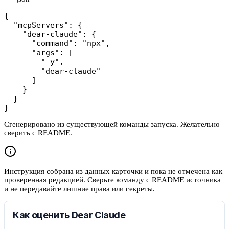
{

  "mcpServers": {

    "dear-claude": {

      "command": "npx",

      "args": [

        "-y",

        "dear-claude"

      ]

    }

  }

}
Сгенерировано из существующей команды запуска. Желательно
сверить с README.
Инструкция собрана из данных карточки и пока не отмечена как
проверенная редакцией. Сверьте команду с README источника
и не передавайте лишние права или секреты.
Как оценить Dear Claude