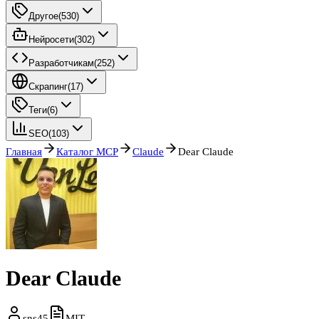
Другое
(
530
)
Нейросети
(
302
)
Разработчикам
(
252
)
Скрапинг
(
17
)
Теги
(
6
)
SEO
(
103
)
Главная
Каталог MCP
Claude
Dear Claude
Dear Claude
sns45
MIT