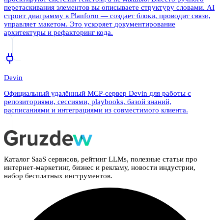
перетаскивания элементов вы описываете структуру словами. AI
строит диаграмму в Planform — создает блоки, проводит связи,
управляет макетом. Это ускоряет документирование
архитектуры и рефакторинг кода.
Devin
Официальный удалённый MCP-сервер Devin для работы с
репозиториями, сессиями, playbooks, базой знаний,
расписаниями и интеграциями из совместимого клиента.
Каталог SaaS сервисов, рейтинг LLMs, полезные статьи про
интернет-маркетинг, бизнес и рекламу, новости индустрии,
набор бесплатных инструментов.