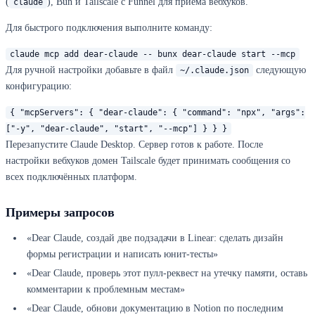
(
), Bun и Tailscale с Funnel для приёма вебхуков.
claude
Для быстрого подключения выполните команду:
claude mcp add dear-claude -- bunx dear-claude start --mcp
Для ручной настройки добавьте в файл
следующую
~/.claude.json
конфигурацию:
{ "mcpServers": { "dear-claude": { "command": "npx", "args":
["-y", "dear-claude", "start", "--mcp"] } } }
Перезапустите Claude Desktop. Сервер готов к работе. После
настройки вебхуков домен Tailscale будет принимать сообщения со
всех подключённых платформ.
Примеры запросов
«Dear Claude, создай две подзадачи в Linear: сделать дизайн
формы регистрации и написать юнит-тесты»
«Dear Claude, проверь этот пулл-реквест на утечку памяти, оставь
комментарии к проблемным местам»
«Dear Claude, обнови документацию в Notion по последним