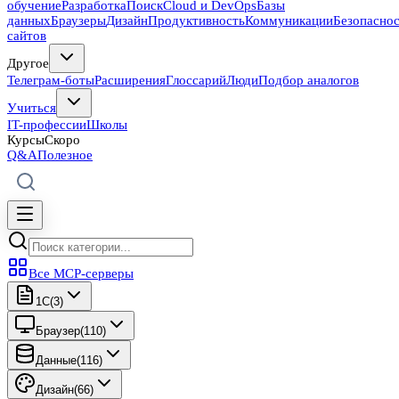
обучение
Разработка
Поиск
Cloud и DevOps
Базы
данных
Браузеры
Дизайн
Продуктивность
Коммуникации
Безопасно
сайтов
Другое
Телеграм-боты
Расширения
Глоссарий
Люди
Подбор аналогов
Учиться
IT-профессии
Школы
Курсы
Скоро
Q&A
Полезное
Все MCP-серверы
1C
(
3
)
Браузер
(
110
)
Данные
(
116
)
Дизайн
(
66
)