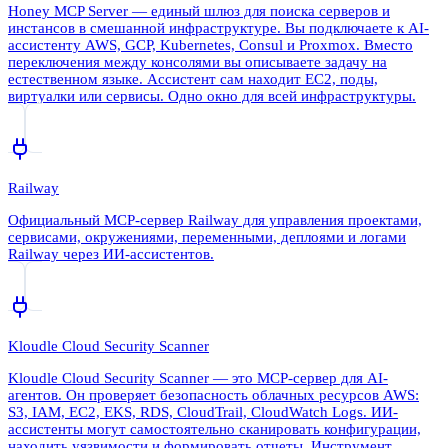
Honey MCP Server — единый шлюз для поиска серверов и
инстансов в смешанной инфраструктуре. Вы подключаете к AI-
ассистенту AWS, GCP, Kubernetes, Consul и Proxmox. Вместо
переключения между консолями вы описываете задачу на
естественном языке. Ассистент сам находит EC2, поды,
виртуалки или сервисы. Одно окно для всей инфраструктуры.
Railway
Официальный MCP-сервер Railway для управления проектами,
сервисами, окружениями, переменными, деплоями и логами
Railway через ИИ-ассистентов.
Kloudle Cloud Security Scanner
Kloudle Cloud Security Scanner — это MCP-сервер для AI-
агентов. Он проверяет безопасность облачных ресурсов AWS:
S3, IAM, EC2, EKS, RDS, CloudTrail, CloudWatch Logs. ИИ-
ассистенты могут самостоятельно сканировать конфигурации,
находить уязвимости и формировать отчеты. Инструмент