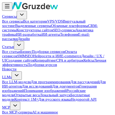
Сервисы
Все сервисы
Все категории
VPS/VDS
Виртуальный
хостинг
Выделенные серверы
Облачные платформы
CRM-
системы
Конструкторы сайтов
SEO-сервисы
Аналитика
трафика
ИИ-разработка
ИИ-агенты
Телефония
E-mail-
рассылки
Дизайн
Статьи
Все статьи
Бизнес
Подборки сервисов
Оплата
сервисов
SMM
SEO
Нейросети и ИИ
E-commerce
Дизайн / UX /
UI
Создание сайтов
Копирайтинг
CPA и арбитраж
Кейсы
Личная
эффективность
Подборки курсов
Новости
LLMs
Все LLM-модели
Для программирования
Для рассуждений
Для
ИИ-агентов
Для исследований
Для документов
Генерация
изображений
Понимание изображений
Российские
модели
Открытые веса
Локальный запуск
Бесплатные
модели
Контекст 1M+
Для русского языка
Недорогой API
MCP
Все MCP-серверы
AI и машинное