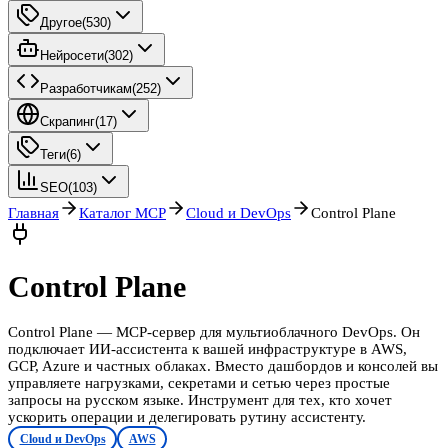
Другое
(
530
)
Нейросети
(
302
)
Разработчикам
(
252
)
Скрапинг
(
17
)
Теги
(
6
)
SEO
(
103
)
Главная
Каталог MCP
Cloud и DevOps
Control Plane
Control Plane
Control Plane — MCP-сервер для мультиоблачного DevOps. Он
подключает ИИ-ассистента к вашей инфраструктуре в AWS,
GCP, Azure и частных облаках. Вместо дашбордов и консолей вы
управляете нагрузками, секретами и сетью через простые
запросы на русском языке. Инструмент для тех, кто хочет
ускорить операции и делегировать рутину ассистенту.
Cloud и DevOps
AWS