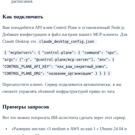
расписания.
Как подключить
Вам понадобится API-ключ Control Plane и установленный Node.js.
Добавьте конфигурацию в файл настроек вашего MCP-клиента. Для
Claude Desktop это
:
claude_desktop_config.json
{ "mcpServers": { "control-plane": { "command": "npx",
"args": ["-y", "@control-plane/mcp-server"], "env": {
"CONTROL_PLANE_API_KEY": "ккк_ваш_секретный_ключ",
"CONTROL_PLANE_ORG": "название_организации" } } } }
Перезапустите клиент. Сервер подключится автоматически, и вы
сможете управлять облачной инфраструктурой прямо из чата.
Примеры запросов
Вот что можно попросить ИИ-ассистента сделать через этот сервер:
«Разверни инстанс t3.medium в AWS us-east-1 с Ubuntu 24.04 и