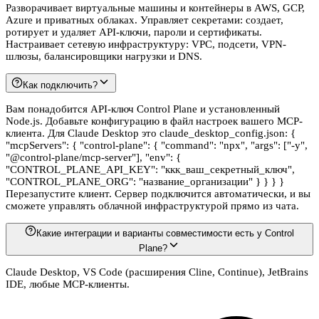
Разворачивает виртуальные машины и контейнеры в AWS, GCP,
Azure и приватных облаках. Управляет секретами: создает,
ротирует и удаляет API-ключи, пароли и сертификаты.
Настраивает сетевую инфраструктуру: VPC, подсети, VPN-
шлюзы, балансировщики нагрузки и DNS.
Как подключить?
Вам понадобится API-ключ Control Plane и установленный
Node.js. Добавьте конфигурацию в файл настроек вашего MCP-
клиента. Для Claude Desktop это claude_desktop_config.json: {
"mcpServers": { "control-plane": { "command": "npx", "args": ["-y",
"@control-plane/mcp-server"], "env": {
"CONTROL_PLANE_API_KEY": "ккк_ваш_секретный_ключ",
"CONTROL_PLANE_ORG": "название_организации" } } } }
Перезапустите клиент. Сервер подключится автоматически, и вы
сможете управлять облачной инфраструктурой прямо из чата.
Какие интеграции и варианты совместимости есть у Control
Plane?
Claude Desktop, VS Code (расширения Cline, Continue), JetBrains
IDE, любые MCP-клиенты.