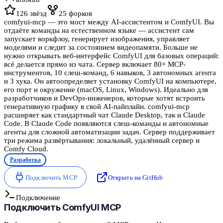
126
звёзд
25
форков
comfyui-mcp — это мост между AI-ассистентом и ComfyUI. Вы
отдаёте команды на естественном языке — ассистент сам
запускает воркфлоу, генерирует изображения, управляет
моделями и следит за состоянием видеопамяти. Больше не
нужно открывать веб-интерфейс ComfyUI для базовых операций:
всё делается прямо из чата. Сервер включает 80+ MCP-
инструментов, 10 слеш-команд, 6 навыков, 3 автономных агента
и 3 хука. Он автоопределяет установку ComfyUI на компьютере,
его порт и окружение (macOS, Linux, Windows). Идеально для
разработчиков и DevOps-инженеров, которые хотят встроить
генеративную графику в свой AI-пайплайн. comfyui-mcp
расширяет как стандартный чат Claude Desktop, так и Claude
Code. В Claude Code появляются слеш-команды и автономные
агенты для сложной автоматизации задач. Сервер поддерживает
три режима развёртывания: локальный, удалённый сервер и
Comfy Cloud.
Разработка
Подключить MCP
Открыть на GitHub
Подключение
Подключить
ComfyUI MCP