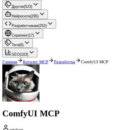
Другое
(
523
)
Нейросети
(
295
)
Разработчикам
(
252
)
Скрапинг
(
17
)
Теги
(
6
)
SEO
(
103
)
Главная
Каталог MCP
Разработка
ComfyUI MCP
ComfyUI MCP
artokun