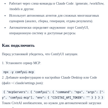
Работает через слеш-команды в Claude Code: /generate, /workflow,
/models и другие.
Использует автономных агентов для сложных многошаговых
сценариев (анализ, сборка, генерация, отдача результата).
Автоматически определяет окружение: порт ComfyUI,
операционную систему и доступные ресурсы.
Как подключить
Перед установкой убедитесь, что ComfyUI запущен.
1. Установите сервер MCP:
npx -y comfyui-mcp
2. Добавьте конфигурацию в настройки Claude Desktop или Code
(файл ~/.claude/settings.json):
{ "mcpServers": { "comfyui": { "command": "npx", "args": ["-
y", "comfyui-mcp"], "env": { "CIVITAI_API_TOKEN": "" } } } }
Токен CivitAI необязателен, но нужен для автоматической загрузки