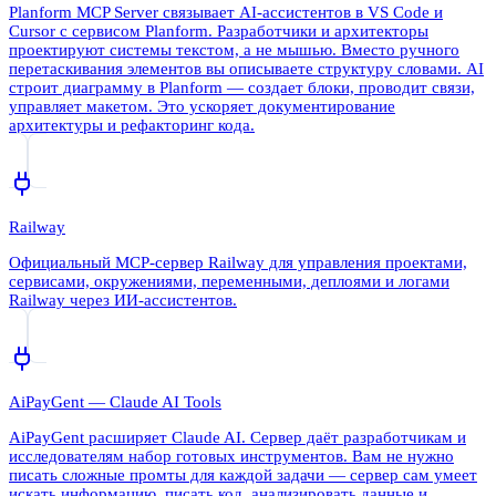
Planform MCP Server связывает AI-ассистентов в VS Code и
Cursor с сервисом Planform. Разработчики и архитекторы
проектируют системы текстом, а не мышью. Вместо ручного
перетаскивания элементов вы описываете структуру словами. AI
строит диаграмму в Planform — создает блоки, проводит связи,
управляет макетом. Это ускоряет документирование
архитектуры и рефакторинг кода.
Railway
Официальный MCP-сервер Railway для управления проектами,
сервисами, окружениями, переменными, деплоями и логами
Railway через ИИ-ассистентов.
AiPayGent — Claude AI Tools
AiPayGent расширяет Claude AI. Сервер даёт разработчикам и
исследователям набор готовых инструментов. Вам не нужно
писать сложные промты для каждой задачи — сервер сам умеет
искать информацию, писать код, анализировать данные и