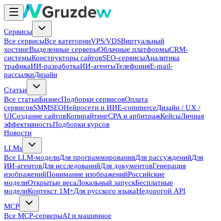
Сервисы
Все сервисы
Все категории
VPS/VDS
Виртуальный
хостинг
Выделенные серверы
Облачные платформы
CRM-
системы
Конструкторы сайтов
SEO-сервисы
Аналитика
трафика
ИИ-разработка
ИИ-агенты
Телефония
E-mail-
рассылки
Дизайн
Статьи
Все статьи
Бизнес
Подборки сервисов
Оплата
сервисов
SMM
SEO
Нейросети и ИИ
E-commerce
Дизайн / UX /
UI
Создание сайтов
Копирайтинг
CPA и арбитраж
Кейсы
Личная
эффективность
Подборки курсов
Новости
LLMs
Все LLM-модели
Для программирования
Для рассуждений
Для
ИИ-агентов
Для исследований
Для документов
Генерация
изображений
Понимание изображений
Российские
модели
Открытые веса
Локальный запуск
Бесплатные
модели
Контекст 1M+
Для русского языка
Недорогой API
MCP
Все MCP-серверы
AI и машинное