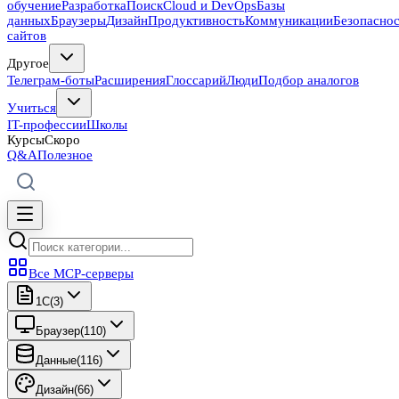
обучение
Разработка
Поиск
Cloud и DevOps
Базы
данных
Браузеры
Дизайн
Продуктивность
Коммуникации
Безопасно
сайтов
Другое
Телеграм-боты
Расширения
Глоссарий
Люди
Подбор аналогов
Учиться
IT-профессии
Школы
Курсы
Скоро
Q&A
Полезное
Все MCP-серверы
1C
(
3
)
Браузер
(
110
)
Данные
(
116
)
Дизайн
(
66
)