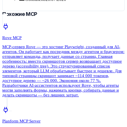
Похожие MCP
Rove MCP
MCP-сервер Rove — это хостинг Playwright, созданный для AI-
агентов. Он работает как посредник между агентом и браузером:
отправляет команды, получает данные со страниц. Главная
особенность: вместо скриншотов сервер возвращает доступное
дерево (accessibility tree). Это структурированный список
элементов, который LLM обрабатывает быстрее и дешевле. Для
типовой страницы скриншот занимает ~114 000 токенов,
доступное дерево — ~26 000. Экономия около 77 %.
Разработчики AI-ассистентов используют Rove, чтобы агенты
могли заполнять формы, нажимать кнопки, собирать данные и
делать скриншоты — без лишних затрат.
Planform MCP Server