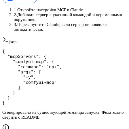
1
.
Откройте настройки MCP в Claude.
2
.
Добавьте сервер с указанной командой и переменными
окружения.
3
.
Перезапустите Claude, если сервер не появился
автоматически.
json
{

  "mcpServers": {

    "comfyui-mcp": {

      "command": "npx",

      "args": [

        "-y",

        "comfyui-mcp"

      ]

    }

  }

}
Сгенерировано из существующей команды запуска. Желательно
сверить с README.