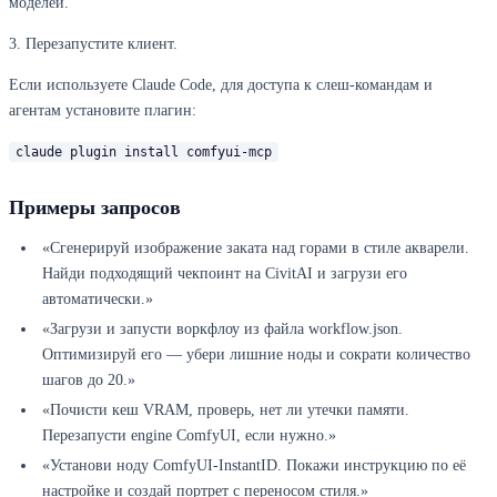
моделей.
3. Перезапустите клиент.
Если используете Claude Code, для доступа к слеш-командам и
агентам установите плагин:
claude plugin install comfyui-mcp
Примеры запросов
«Сгенерируй изображение заката над горами в стиле акварели.
Найди подходящий чекпоинт на CivitAI и загрузи его
автоматически.»
«Загрузи и запусти воркфлоу из файла workflow.json.
Оптимизируй его — убери лишние ноды и сократи количество
шагов до 20.»
«Почисти кеш VRAM, проверь, нет ли утечки памяти.
Перезапусти engine ComfyUI, если нужно.»
«Установи ноду ComfyUI-InstantID. Покажи инструкцию по её
настройке и создай портрет с переносом стиля.»