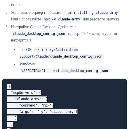
строки.
Установите сервер глобально:
.
npm install -g claude-army
Или используйте
для разового запуска.
npx -y claude-army
Настройте Claude Desktop. Добавьте в
сервер. Файл конфигурации
claude_desktop_config.json
находится в:
macOS:
~/Library/Application
Support/Claude/claude_desktop_config.json
Windows:
%APPDATA%\Claude\claude_desktop_config.json
{

  "mcpServers": {

    "claude-army": {

      "command": "npx",

      "args": ["-y", "claude-army"]

    }

  }
