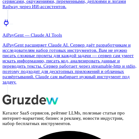
сервисами, окружениями, переменными, деплоями и логами
Railway через ИИ-ассистентов.
AiPayGent — Claude AI Tools
AiPayGent расширяет Claude AI. Сервер даёт разработчикам и
исследователям набор готовых инструментов. Вам не нужно
писать сложные промты для каждой задачи — сервер сам умеет
искать информацию, писать код, анализировать данные и
переводить тексты. Сервер работает через streamable-http и stdio,
поэтому подходит для десктопных приложений и облачных
развёртываний. Claude сам выбирает нужный инструмент под
задачу.
Каталог SaaS сервисов, рейтинг LLMs, полезные статьи про
интернет-маркетинг, бизнес и рекламу, новости индустрии,
набор бесплатных инструментов.