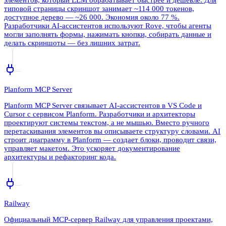
элементов, который LLM обрабатывает быстрее и дешевле. Для
типовой страницы скриншот занимает ~114 000 токенов,
доступное дерево — ~26 000. Экономия около 77 %.
Разработчики AI-ассистентов используют Rove, чтобы агенты
могли заполнять формы, нажимать кнопки, собирать данные и
делать скриншоты — без лишних затрат.
Planform MCP Server
Planform MCP Server связывает AI-ассистентов в VS Code и
Cursor с сервисом Planform. Разработчики и архитекторы
проектируют системы текстом, а не мышью. Вместо ручного
перетаскивания элементов вы описываете структуру словами. AI
строит диаграмму в Planform — создает блоки, проводит связи,
управляет макетом. Это ускоряет документирование
архитектуры и рефакторинг кода.
Railway
Официальный MCP-сервер Railway для управления проектами,