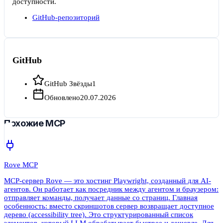
доступности.
GitHub-репозиторий
GitHub
GitHub Звёзды
1
Обновлено
20.07.2026
Похожие MCP
Rove MCP
MCP-сервер Rove — это хостинг Playwright, созданный для AI-
агентов. Он работает как посредник между агентом и браузером:
отправляет команды, получает данные со страниц. Главная
особенность: вместо скриншотов сервер возвращает доступное
дерево (accessibility tree). Это структурированный список