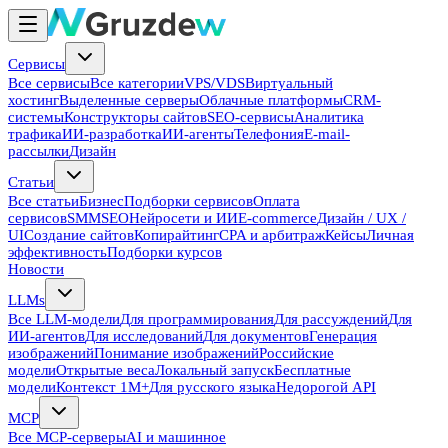
Сервисы
Все сервисы
Все категории
VPS/VDS
Виртуальный
хостинг
Выделенные серверы
Облачные платформы
CRM-
системы
Конструкторы сайтов
SEO-сервисы
Аналитика
трафика
ИИ-разработка
ИИ-агенты
Телефония
E-mail-
рассылки
Дизайн
Статьи
Все статьи
Бизнес
Подборки сервисов
Оплата
сервисов
SMM
SEO
Нейросети и ИИ
E-commerce
Дизайн / UX /
UI
Создание сайтов
Копирайтинг
CPA и арбитраж
Кейсы
Личная
эффективность
Подборки курсов
Новости
LLMs
Все LLM-модели
Для программирования
Для рассуждений
Для
ИИ-агентов
Для исследований
Для документов
Генерация
изображений
Понимание изображений
Российские
модели
Открытые веса
Локальный запуск
Бесплатные
модели
Контекст 1M+
Для русского языка
Недорогой API
MCP
Все MCP-серверы
AI и машинное