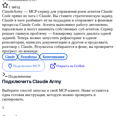
1
звёзд
ClaudeArmy — MCP-сервер для управления роем агентов Claude
Code прямо из чата с Claude. Вы ставите стратегическую задачу,
Claude в чате разбивает её на подзадачи и отправляет в фоновые
процессы Claude Code. Агенты выполняют работу автономно,
параллельно и могут нанимать собственных суб-агентов. Сервер
решает главную проблему — блокировку одного диалога одной
задачей. Теперь можно запустить рефакторинг в одном
репозитории, написать документацию в другом и продолжать
разговор с Claude. Результаты собираются в фоне, вы проверяете
прогресс по команде.
Claude
Разработка
Коммуникации
Подключить MCP
Открыть на GitHub
Подключение
Подключить
Claude Army
Выберите способ запуска и свой MCP-клиент. Ниже останется
одна готовая инструкция, которую можно проверить и
скопировать.
1