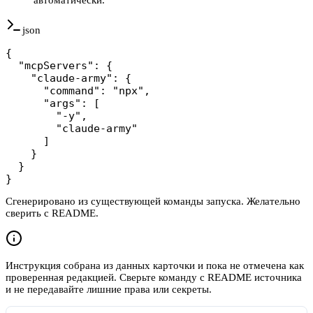
json
{

  "mcpServers": {

    "claude-army": {

      "command": "npx",

      "args": [

        "-y",

        "claude-army"

      ]

    }

  }

}
Сгенерировано из существующей команды запуска. Желательно
сверить с README.
Инструкция собрана из данных карточки и пока не отмечена как
проверенная редакцией. Сверьте команду с README источника
и не передавайте лишние права или секреты.