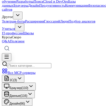
обучение
Разработка
Поиск
Cloud и DevOps
Базы
данных
Браузеры
Дизайн
Продуктивность
Коммуникации
Безопасно
сайтов
Другое
Телеграм-боты
Расширения
Глоссарий
Люди
Подбор аналогов
Учиться
IT-профессии
Школы
Курсы
Скоро
Q&A
Полезное
Все MCP-серверы
1C
(
3
)
Браузер
(
110
)
Данные
(
116
)
Дизайн
(
66
)