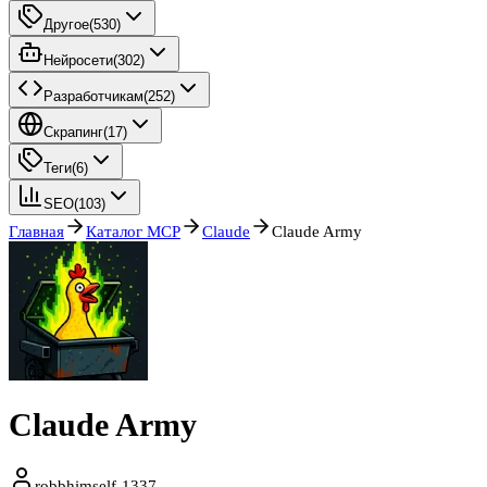
Другое
(
530
)
Нейросети
(
302
)
Разработчикам
(
252
)
Скрапинг
(
17
)
Теги
(
6
)
SEO
(
103
)
Главная
Каталог MCP
Claude
Claude Army
Claude Army
robbhimself-1337