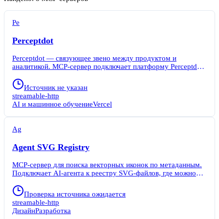
Pe
Perceptdot
Perceptdot — связующее звено между продуктом и
аналитикой. MCP-сервер подключает платформу Perceptdot
к AI-ассистентам. Perceptdot даёт ассистенту прямой
доступ к данным трёх сервисов: Google Analytics 4, Vercel и
Источник не указан
GitHub Actions. Вместо ручного сбора данных вы просто
streamable-http
задаёте вопрос — ассистент сам собирает метрики,
AI и машинное обучение
Vercel
проверяет статусы пайплайнов и рассчитывает возврат
инвестиций (ROI). Платформа работает по схеме B2A2H
(Business-to-AI-to-Human). Данные из разрозненных
Ag
инструментов проходят через AI-обработку и
возвращаются структурированным выводом.
Agent SVG Registry
MCP-сервер для поиска векторных иконок по метаданным.
Подключает AI-агента к реестру SVG-файлов, где можно
купить коммерческие лицензии. Разработчики и дизайнеры
используют его, чтобы не выходить из рабочего потока.
Проверка источника ожидается
Агент находит иконку по описанию, проверяет цену и
streamable-http
лицензию, покупает и экспортирует файл. Больше не нужно
Дизайн
Разработка
открывать десятки вкладок и гадать, можно ли использовать