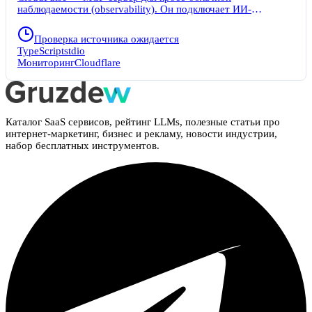
наблюдаемости (observability). Он подключает ИИ-
ассистентов к инфраструктуре в AWS, Vercel, GCP и
Cloudflare. Разработчики и DevOps-инженеры
Проверка источника ожидается
диагностируют инциденты, не переключаясь между
TypeScript
stdio
консолями облачных провайдеров. Сервер работает прямо
Мониторинг
Cloudflare
из редактора кода или Claude Desktop, собирая логи,
метрики и карту сервисов.
Каталог SaaS сервисов, рейтинг LLMs, полезные статьи про
интернет-маркетинг, бизнес и рекламу, новости индустрии,
набор бесплатных инструментов.