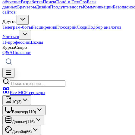
обучение
Разработка
Поиск
Cloud и DevOps
Базы
данных
Браузеры
Дизайн
Продуктивность
Коммуникации
Безопасно
сайтов
Другое
Телеграм-боты
Расширения
Глоссарий
Люди
Подбор аналогов
Учиться
IT-профессии
Школы
Курсы
Скоро
Q&A
Полезное
Все MCP-серверы
1C
(
3
)
Браузер
(
110
)
Данные
(
116
)
Дизайн
(
66
)