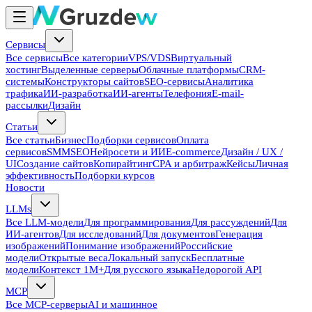
Сервисы
Все сервисы
Все категории
VPS/VDS
Виртуальный
хостинг
Выделенные серверы
Облачные платформы
CRM-
системы
Конструкторы сайтов
SEO-сервисы
Аналитика
трафика
ИИ-разработка
ИИ-агенты
Телефония
E-mail-
рассылки
Дизайн
Статьи
Все статьи
Бизнес
Подборки сервисов
Оплата
сервисов
SMM
SEO
Нейросети и ИИ
E-commerce
Дизайн / UX /
UI
Создание сайтов
Копирайтинг
CPA и арбитраж
Кейсы
Личная
эффективность
Подборки курсов
Новости
LLMs
Все LLM-модели
Для программирования
Для рассуждений
Для
ИИ-агентов
Для исследований
Для документов
Генерация
изображений
Понимание изображений
Российские
модели
Открытые веса
Локальный запуск
Бесплатные
модели
Контекст 1M+
Для русского языка
Недорогой API
MCP
Все MCP-серверы
AI и машинное