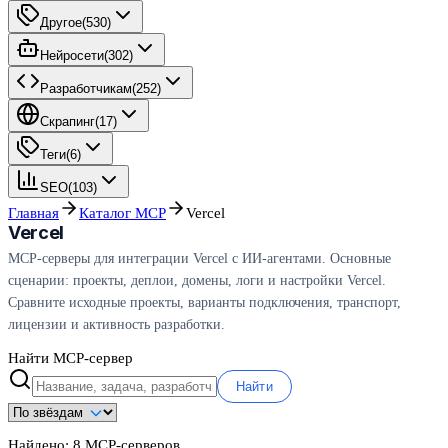
Другое
(
530
)
Нейросети
(
302
)
Разработчикам
(
252
)
Скрапинг
(
17
)
Теги
(
6
)
SEO
(
103
)
Главная
Каталог MCP
Vercel
Vercel
MCP-серверы для интеграции Vercel с ИИ-агентами. Основные
сценарии: проекты, деплои, домены, логи и настройки Vercel.
Сравните исходные проекты, варианты подключения, транспорт,
лицензии и активность разработки.
Найти MCP-сервер
Найти
Найдено:
8
MCP-серверов