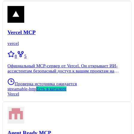
запускает его и возвращает результат. Сервер работает по
протоколу MCP. Теперь Claude, Copilot или другой MCP-
агент может использовать готовые скиллы. Не нужно
писать длинные промты, подключать десятки плагинов или
разбираться в API каждой библиотеки. Всё доступно по
одной команде.
Vercel MCP
vercel
8
5
Официальный MCP-сервер от Vercel. Он открывает ИИ-
ассистентам безопасный доступ к вашим проектам на
платформе Vercel через API. Вы управляете деплоями,
окружением, доменами и командами, не покидая чат.
Проверка источника ожидается
Сервер работает как облачный сервис по адресу
streamable-http
Есть в каталоге
https://mcp.vercel.com. Сервер не хранит ваши данные —
Vercel
всё проходит через API Vercel с учётом прав вашего
аккаунта.
Agent Ready MCP