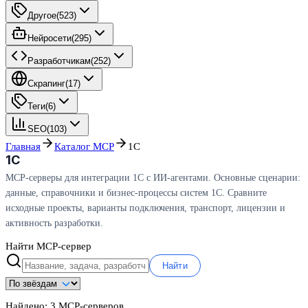
Другое
(
523
)
Нейросети
(
295
)
Разработчикам
(
252
)
Скрапинг
(
17
)
Теги
(
6
)
SEO
(
103
)
Главная
Каталог MCP
1С
1С
MCP-серверы для интеграции 1С с ИИ-агентами. Основные сценарии:
данные, справочники и бизнес-процессы систем 1С. Сравните
исходные проекты, варианты подключения, транспорт, лицензии и
активность разработки.
Найти MCP-сервер
Найти
Найдено:
3
MCP-серверов