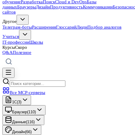
обучение
Разработка
Поиск
Cloud и DevOps
Базы
данных
Браузеры
Дизайн
Продуктивность
Коммуникации
Безопасно
сайтов
Другое
Телеграм-боты
Расширения
Глоссарий
Люди
Подбор аналогов
Учиться
IT-профессии
Школы
Курсы
Скоро
Q&A
Полезное
Все MCP-серверы
1C
(
3
)
Браузер
(
110
)
Данные
(
116
)
Дизайн
(
66
)