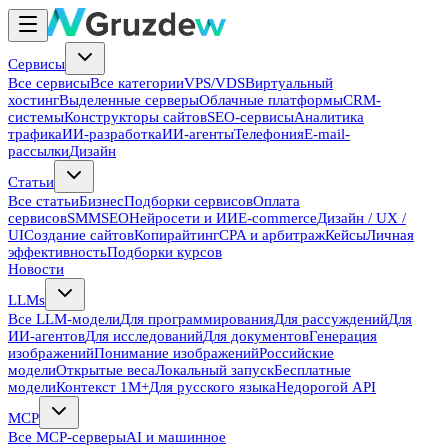
Сервисы
Все сервисы
Все категории
VPS/VDS
Виртуальный
хостинг
Выделенные серверы
Облачные платформы
CRM-
системы
Конструкторы сайтов
SEO-сервисы
Аналитика
трафика
ИИ-разработка
ИИ-агенты
Телефония
E-mail-
рассылки
Дизайн
Статьи
Все статьи
Бизнес
Подборки сервисов
Оплата
сервисов
SMM
SEO
Нейросети и ИИ
E-commerce
Дизайн / UX /
UI
Создание сайтов
Копирайтинг
CPA и арбитраж
Кейсы
Личная
эффективность
Подборки курсов
Новости
LLMs
Все LLM-модели
Для программирования
Для рассуждений
Для
ИИ-агентов
Для исследований
Для документов
Генерация
изображений
Понимание изображений
Российские
модели
Открытые веса
Локальный запуск
Бесплатные
модели
Контекст 1M+
Для русского языка
Недорогой API
MCP
Все MCP-серверы
AI и машинное