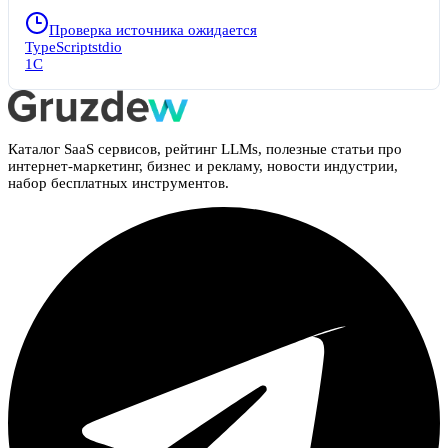
1c-platform-tools. Сервер передаёт команды расширению по
IPC-протоколу и возвращает результат. Управляйте сборкой
Проверка источника ожидается
конфигураций, проектами EDT, развёртыванием баз и
TypeScript
stdio
другими операциями платформы 1С текстовыми
1С
запросами. Вам не нужно переключаться между окнами —
всё выполняется прямо в чате.
Каталог SaaS сервисов, рейтинг LLMs, полезные статьи про
интернет-маркетинг, бизнес и рекламу, новости индустрии,
набор бесплатных инструментов.