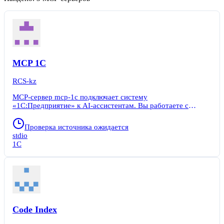
MCP 1С
RCS-kz
MCP-сервер mcp-1c подключает систему
«1С:Предприятие» к AI-ассистентам. Вы работаете с
учётной системой через обычный диалог на русском языке:
запрашиваете счета, договоры, данные контрагентов и тут
Проверка источника ожидается
же получаете ответ. Сервер умеет не только читать, но и
stdio
создавать документы, выполнять проводки — всё через
1С
текстовые команды. Инструмент создан для разработчиков,
1С-специалистов и руководителей, которые хотят ускорить
рутинные операции в 1С. Подходит как для личного
использования (бесплатный тариф Solo), так и для
коммерческих проектов с полным доступом на запись.
Code Index