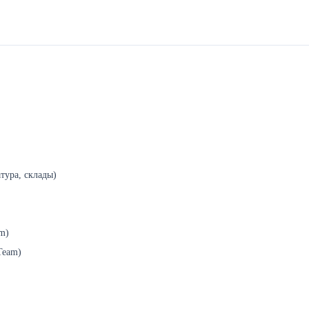
тура, склады)
m)
Team)