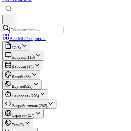
Все MCP-серверы
1C
(
3
)
Браузер
(
110
)
Данные
(
116
)
Дизайн
(
66
)
Другое
(
523
)
Нейросети
(
295
)
Разработчикам
(
252
)
Скрапинг
(
17
)
Теги
(
6
)