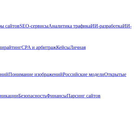
ры сайтов
SEO-сервисы
Аналитика трафика
ИИ-разработка
ИИ-
пирайтинг
CPA и арбитраж
Кейсы
Личная
ений
Понимание изображений
Российские модели
Открытые
никации
Безопасность
Финансы
Парсинг сайтов