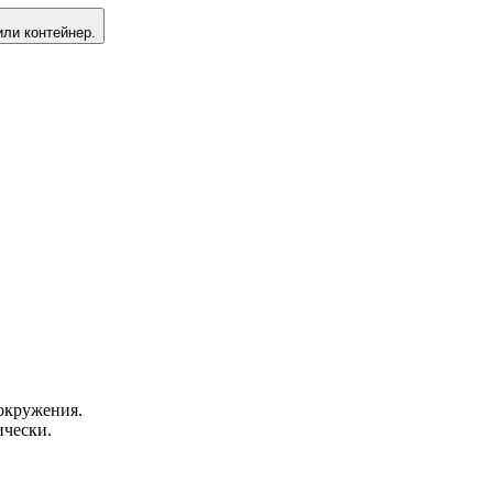
или контейнер.
окружения.
ически.