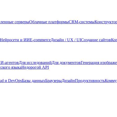
ленные серверы
Облачные платформы
CRM-системы
Конструкто
Нейросети и ИИ
E-commerce
Дизайн / UX / UI
Создание сайтов
Ко
И-агентов
Для исследований
Для документов
Генерация изображ
сского языка
Недорогой API
ud и DevOps
Базы данных
Браузеры
Дизайн
Продуктивность
Комму