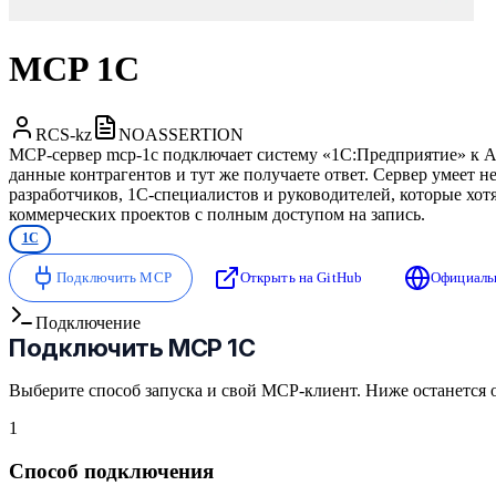
MCP 1С
RCS-kz
NOASSERTION
MCP-сервер mcp-1c подключает систему «1С:Предприятие» к AI-
данные контрагентов и тут же получаете ответ. Сервер умеет н
разработчиков, 1С-специалистов и руководителей, которые хотя
коммерческих проектов с полным доступом на запись.
1С
Подключить MCP
Открыть на GitHub
Официаль
Подключение
Подключить
MCP 1С
Выберите способ запуска и свой MCP-клиент. Ниже останется 
1
Способ подключения