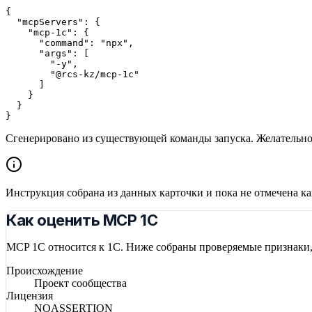
{

  "mcpServers": {

    "mcp-1c": {

      "command": "npx",

      "args": [

        "-y",

        "@rcs-kz/mcp-1c"

      ]

    }

  }

}
Сгенерировано из существующей команды запуска. Желательн
Инструкция собрана из данных карточки и пока не отмечена к
Как оценить MCP 1С
MCP 1С относится к 1С. Ниже собраны проверяемые признаки, 
Происхождение
Проект сообщества
Лицензия
NOASSERTION