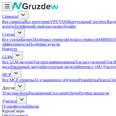
Сервисы
Все сервисы
Все категории
VPS/VDS
Виртуальный хостинг
Выде
агенты
Телефония
E-mail-рассылки
Дизайн
Статьи
Все статьи
Бизнес
Подборки сервисов
Оплата сервисов
SMM
SEO
эффективность
Подборки курсов
Новости
LLMs
Все LLM-модели
Для программирования
Для рассуждений
Для И
веса
Локальный запуск
Бесплатные модели
Контекст 1M+
Для ру
MCP
Все MCP-серверы
AI и машинное обучение
Разработка
Поиск
Clo
Другое
Телеграм-боты
Расширения
Глоссарий
Люди
Подбор аналогов
Учиться
IT-профессии
Школы
Курсы
Скоро
Q&A
Полезное