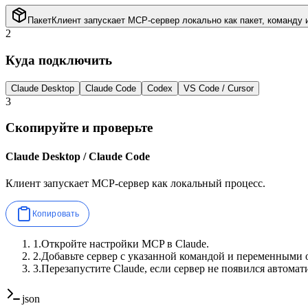
Пакет
Клиент запускает MCP-сервер локально как пакет, команду 
2
Куда подключить
Claude Desktop
Claude Code
Codex
VS Code / Cursor
3
Скопируйте и проверьте
Claude Desktop / Claude Code
Клиент запускает MCP-сервер как локальный процесс.
Копировать
1
.
Откройте настройки MCP в Claude.
2
.
Добавьте сервер с указанной командой и переменными 
3
.
Перезапустите Claude, если сервер не появился автомат
json