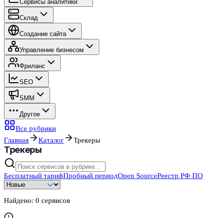
Сервисы аналитики
Склад
Создание сайта
Управление бизнесом
Фриланс
SEO
SMM
Другое
Все рубрики
Главная
Каталог
Трекеры
Трекеры
Бесплатный тариф
Пробный период
Open Source
Реестр РФ ПО
Найдено:
0
сервисов