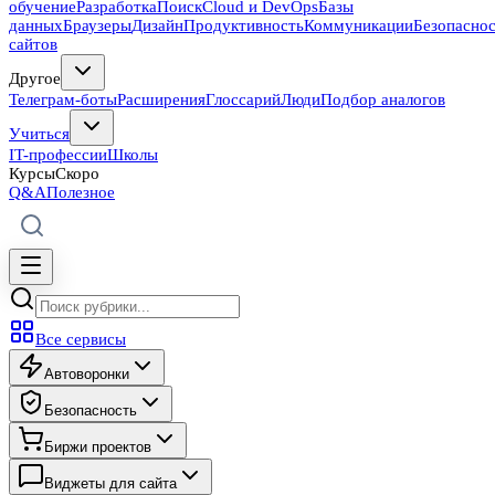
обучение
Разработка
Поиск
Cloud и DevOps
Базы
данных
Браузеры
Дизайн
Продуктивность
Коммуникации
Безопасно
сайтов
Другое
Телеграм-боты
Расширения
Глоссарий
Люди
Подбор аналогов
Учиться
IT-профессии
Школы
Курсы
Скоро
Q&A
Полезное
Все сервисы
Автоворонки
Безопасность
Биржи проектов
Виджеты для сайта