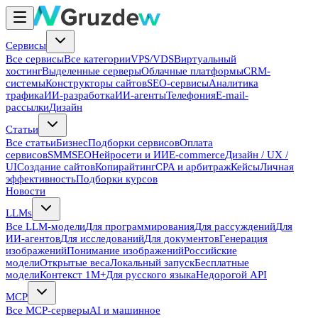
Сервисы
Все сервисы
Все категории
VPS/VDS
Виртуальный
хостинг
Выделенные серверы
Облачные платформы
CRM-
системы
Конструкторы сайтов
SEO-сервисы
Аналитика
трафика
ИИ-разработка
ИИ-агенты
Телефония
E-mail-
рассылки
Дизайн
Статьи
Все статьи
Бизнес
Подборки сервисов
Оплата
сервисов
SMM
SEO
Нейросети и ИИ
E-commerce
Дизайн / UX /
UI
Создание сайтов
Копирайтинг
CPA и арбитраж
Кейсы
Личная
эффективность
Подборки курсов
Новости
LLMs
Все LLM-модели
Для программирования
Для рассуждений
Для
ИИ-агентов
Для исследований
Для документов
Генерация
изображений
Понимание изображений
Российские
модели
Открытые веса
Локальный запуск
Бесплатные
модели
Контекст 1M+
Для русского языка
Недорогой API
MCP
Все MCP-серверы
AI и машинное