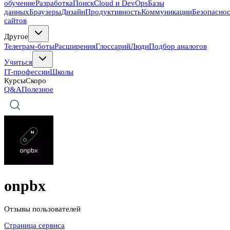
обучение
Разработка
Поиск
Cloud и DevOps
Базы
данных
Браузеры
Дизайн
Продуктивность
Коммуникации
Безопасно
сайтов
Другое
Телеграм-боты
Расширения
Глоссарий
Люди
Подбор аналогов
Учиться
IT-профессии
Школы
Курсы
Скоро
Q&A
Полезное
onpbx
Отзывы пользователей
Страница сервиса