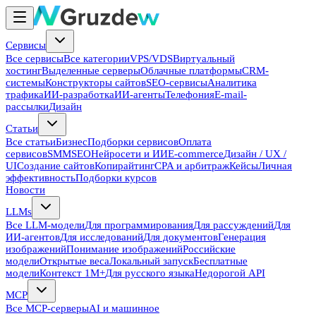
Сервисы
Все сервисы
Все категории
VPS/VDS
Виртуальный
хостинг
Выделенные серверы
Облачные платформы
CRM-
системы
Конструкторы сайтов
SEO-сервисы
Аналитика
трафика
ИИ-разработка
ИИ-агенты
Телефония
E-mail-
рассылки
Дизайн
Статьи
Все статьи
Бизнес
Подборки сервисов
Оплата
сервисов
SMM
SEO
Нейросети и ИИ
E-commerce
Дизайн / UX /
UI
Создание сайтов
Копирайтинг
CPA и арбитраж
Кейсы
Личная
эффективность
Подборки курсов
Новости
LLMs
Все LLM-модели
Для программирования
Для рассуждений
Для
ИИ-агентов
Для исследований
Для документов
Генерация
изображений
Понимание изображений
Российские
модели
Открытые веса
Локальный запуск
Бесплатные
модели
Контекст 1M+
Для русского языка
Недорогой API
MCP
Все MCP-серверы
AI и машинное