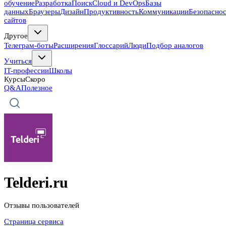
обучение
Разработка
Поиск
Cloud и DevOps
Базы
данных
Браузеры
Дизайн
Продуктивность
Коммуникации
Безопасно
сайтов
Другое
Телеграм-боты
Расширения
Глоссарий
Люди
Подбор аналогов
Учиться
IT-профессии
Школы
Курсы
Скоро
Q&A
Полезное
Telderi.ru
Отзывы пользователей
Страница сервиса