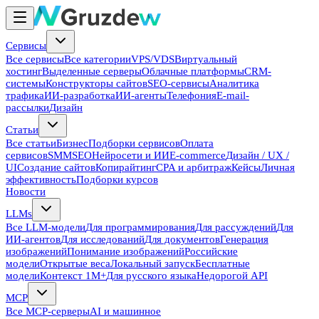
Сервисы
Все сервисы
Все категории
VPS/VDS
Виртуальный
хостинг
Выделенные серверы
Облачные платформы
CRM-
системы
Конструкторы сайтов
SEO-сервисы
Аналитика
трафика
ИИ-разработка
ИИ-агенты
Телефония
E-mail-
рассылки
Дизайн
Статьи
Все статьи
Бизнес
Подборки сервисов
Оплата
сервисов
SMM
SEO
Нейросети и ИИ
E-commerce
Дизайн / UX /
UI
Создание сайтов
Копирайтинг
CPA и арбитраж
Кейсы
Личная
эффективность
Подборки курсов
Новости
LLMs
Все LLM-модели
Для программирования
Для рассуждений
Для
ИИ-агентов
Для исследований
Для документов
Генерация
изображений
Понимание изображений
Российские
модели
Открытые веса
Локальный запуск
Бесплатные
модели
Контекст 1M+
Для русского языка
Недорогой API
MCP
Все MCP-серверы
AI и машинное