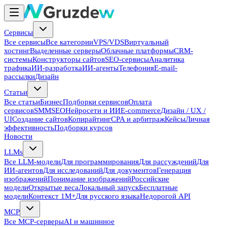
Сервисы
Все сервисы
Все категории
VPS/VDS
Виртуальный
хостинг
Выделенные серверы
Облачные платформы
CRM-
системы
Конструкторы сайтов
SEO-сервисы
Аналитика
трафика
ИИ-разработка
ИИ-агенты
Телефония
E-mail-
рассылки
Дизайн
Статьи
Все статьи
Бизнес
Подборки сервисов
Оплата
сервисов
SMM
SEO
Нейросети и ИИ
E-commerce
Дизайн / UX /
UI
Создание сайтов
Копирайтинг
CPA и арбитраж
Кейсы
Личная
эффективность
Подборки курсов
Новости
LLMs
Все LLM-модели
Для программирования
Для рассуждений
Для
ИИ-агентов
Для исследований
Для документов
Генерация
изображений
Понимание изображений
Российские
модели
Открытые веса
Локальный запуск
Бесплатные
модели
Контекст 1M+
Для русского языка
Недорогой API
MCP
Все MCP-серверы
AI и машинное