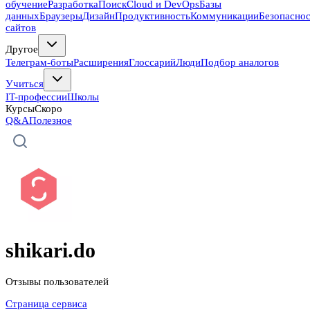
обучение
Разработка
Поиск
Cloud и DevOps
Базы
данных
Браузеры
Дизайн
Продуктивность
Коммуникации
Безопасно
сайтов
Другое
Телеграм-боты
Расширения
Глоссарий
Люди
Подбор аналогов
Учиться
IT-профессии
Школы
Курсы
Скоро
Q&A
Полезное
shikari.do
Отзывы пользователей
Страница сервиса