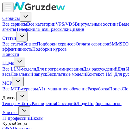
Сервисы
Все сервисы
Все категории
VPS/VDS
Виртуальный хостинг
Выде
агенты
Телефония
E-mail-рассылки
Дизайн
Статьи
Все статьи
Бизнес
Подборки сервисов
Оплата сервисов
SMM
SEO
эффективность
Подборки курсов
Новости
LLMs
Все LLM-модели
Для программирования
Для рассуждений
Для И
веса
Локальный запуск
Бесплатные модели
Контекст 1M+
Для ру
MCP
Все MCP-серверы
AI и машинное обучение
Разработка
Поиск
Clo
Другое
Телеграм-боты
Расширения
Глоссарий
Люди
Подбор аналогов
Учиться
IT-профессии
Школы
Курсы
Скоро
Q&A
Полезное