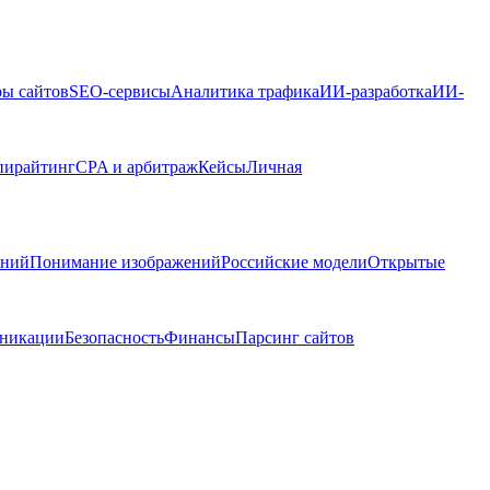
ры сайтов
SEO-сервисы
Аналитика трафика
ИИ-разработка
ИИ-
пирайтинг
CPA и арбитраж
Кейсы
Личная
ений
Понимание изображений
Российские модели
Открытые
никации
Безопасность
Финансы
Парсинг сайтов