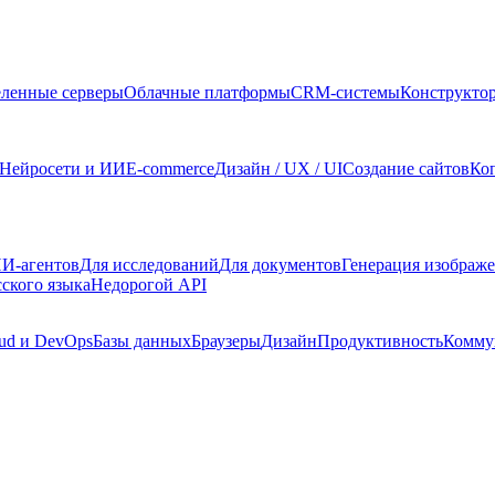
ленные серверы
Облачные платформы
CRM-системы
Конструкто
Нейросети и ИИ
E-commerce
Дизайн / UX / UI
Создание сайтов
Ко
И-агентов
Для исследований
Для документов
Генерация изображ
сского языка
Недорогой API
ud и DevOps
Базы данных
Браузеры
Дизайн
Продуктивность
Комму