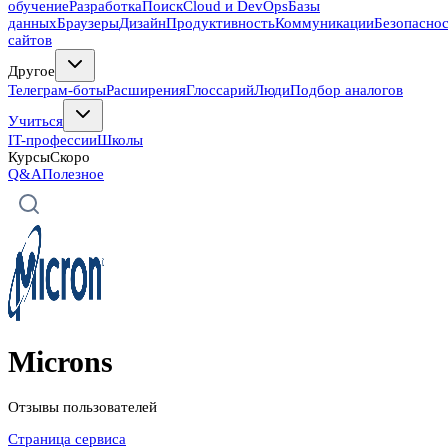
обучение
Разработка
Поиск
Cloud и DevOps
Базы
данных
Браузеры
Дизайн
Продуктивность
Коммуникации
Безопасно
сайтов
Другое
Телеграм-боты
Расширения
Глоссарий
Люди
Подбор аналогов
Учиться
IT-профессии
Школы
Курсы
Скоро
Q&A
Полезное
Microns
Отзывы пользователей
Страница сервиса