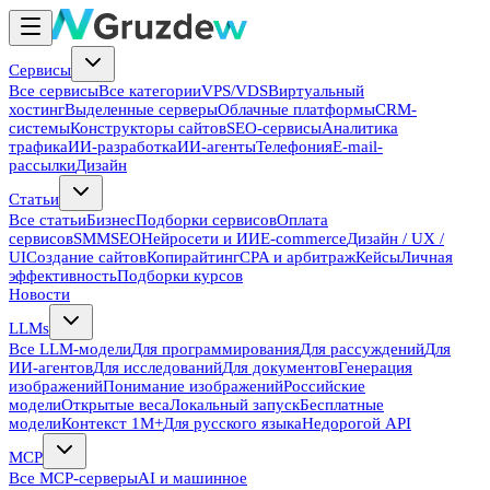
Сервисы
Все сервисы
Все категории
VPS/VDS
Виртуальный
хостинг
Выделенные серверы
Облачные платформы
CRM-
системы
Конструкторы сайтов
SEO-сервисы
Аналитика
трафика
ИИ-разработка
ИИ-агенты
Телефония
E-mail-
рассылки
Дизайн
Статьи
Все статьи
Бизнес
Подборки сервисов
Оплата
сервисов
SMM
SEO
Нейросети и ИИ
E-commerce
Дизайн / UX /
UI
Создание сайтов
Копирайтинг
CPA и арбитраж
Кейсы
Личная
эффективность
Подборки курсов
Новости
LLMs
Все LLM-модели
Для программирования
Для рассуждений
Для
ИИ-агентов
Для исследований
Для документов
Генерация
изображений
Понимание изображений
Российские
модели
Открытые веса
Локальный запуск
Бесплатные
модели
Контекст 1M+
Для русского языка
Недорогой API
MCP
Все MCP-серверы
AI и машинное