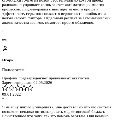
столкнулся только на новой работе. Реально крутой проект,
радикально упрощает жизнь за счет автоматизации многих
процессов. Лидогенерация с ним идет намного проще и
эффективнее, серьезно снижается вероятности ошибок из-за
человеческого фактора. Отдельный респект за автоматический
анализ качества звонков, помогает просто обалденно.
-
нет
Игорь
Пользователь
Профиль подтверждён:
нет привязанных аккаунтов
Зарегистрирован:
02.05.2026
09.01.2022
+
Я не хочу никого уговаривать, мне достаточно что это система
позволяет неплохо оптимизировать маркетинговый бюджет.
Единственное что хочу, так это помочь ребятам. Они реально