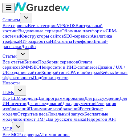
Сервисы
Все сервисы
Все категории
VPS/VDS
Виртуальный
хостинг
Выделенные серверы
Облачные платформы
CRM-
системы
Конструкторы сайтов
SEO-сервисы
Аналитика
трафика
ИИ-разработка
ИИ-агенты
Телефония
E-mail-
рассылки
Дизайн
Статьи
Все статьи
Бизнес
Подборки сервисов
Оплата
сервисов
SMM
SEO
Нейросети и ИИ
E-commerce
Дизайн / UX /
UI
Создание сайтов
Копирайтинг
CPA и арбитраж
Кейсы
Личная
эффективность
Подборки курсов
Новости
LLMs
Все LLM-модели
Для программирования
Для рассуждений
Для
ИИ-агентов
Для исследований
Для документов
Генерация
изображений
Понимание изображений
Российские
модели
Открытые веса
Локальный запуск
Бесплатные
модели
Контекст 1M+
Для русского языка
Недорогой API
MCP
Все MCP-серверы
AI и машинное