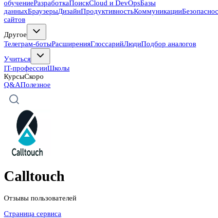
обучение
Разработка
Поиск
Cloud и DevOps
Базы
данных
Браузеры
Дизайн
Продуктивность
Коммуникации
Безопасно
сайтов
Другое
Телеграм-боты
Расширения
Глоссарий
Люди
Подбор аналогов
Учиться
IT-профессии
Школы
Курсы
Скоро
Q&A
Полезное
Calltouch
Отзывы пользователей
Страница сервиса