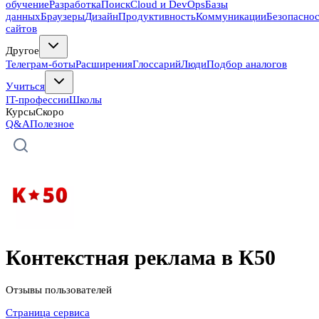
обучение
Разработка
Поиск
Cloud и DevOps
Базы
данных
Браузеры
Дизайн
Продуктивность
Коммуникации
Безопасно
сайтов
Другое
Телеграм-боты
Расширения
Глоссарий
Люди
Подбор аналогов
Учиться
IT-профессии
Школы
Курсы
Скоро
Q&A
Полезное
Контекстная реклама в К50
Отзывы пользователей
Страница сервиса