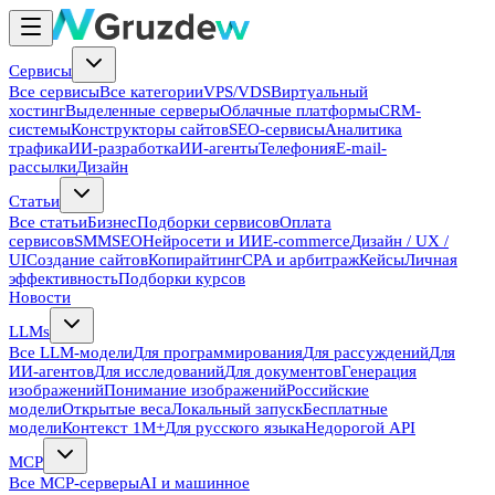
Сервисы
Все сервисы
Все категории
VPS/VDS
Виртуальный
хостинг
Выделенные серверы
Облачные платформы
CRM-
системы
Конструкторы сайтов
SEO-сервисы
Аналитика
трафика
ИИ-разработка
ИИ-агенты
Телефония
E-mail-
рассылки
Дизайн
Статьи
Все статьи
Бизнес
Подборки сервисов
Оплата
сервисов
SMM
SEO
Нейросети и ИИ
E-commerce
Дизайн / UX /
UI
Создание сайтов
Копирайтинг
CPA и арбитраж
Кейсы
Личная
эффективность
Подборки курсов
Новости
LLMs
Все LLM-модели
Для программирования
Для рассуждений
Для
ИИ-агентов
Для исследований
Для документов
Генерация
изображений
Понимание изображений
Российские
модели
Открытые веса
Локальный запуск
Бесплатные
модели
Контекст 1M+
Для русского языка
Недорогой API
MCP
Все MCP-серверы
AI и машинное